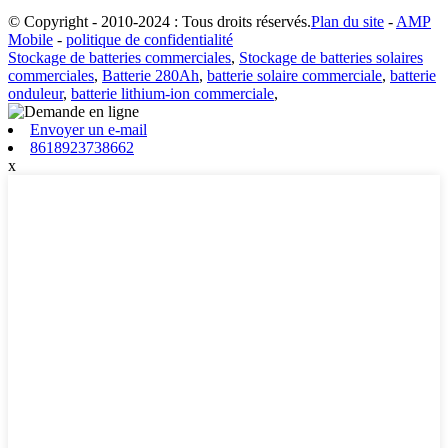
© Copyright - 2010-2024 : Tous droits réservés.
Plan du site
-
AMP
Mobile
-
politique de confidentialité
Stockage de batteries commerciales
,
Stockage de batteries solaires
commerciales
,
Batterie 280Ah
,
batterie solaire commerciale
,
batterie
onduleur
,
batterie lithium-ion commerciale
,
Envoyer un e-mail
8618923738662
x