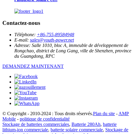
Contactez-nous
Téléphone:
+86-755-89584948
E-mail:
sales@youth-power.net
Adresse:
Salle 1010, bloc A, immeuble de développement de
Rongchao, district de Long Gang, ville de Shenzhen, province
du Guangdong, RPC
DEMANDEZ MAINTENANT
© Copyright - 2010-2024 : Tous droits réservés.
Plan du site
-
AMP
Mobile
-
politique de confidentialité
Stockage de batteries commerciales
,
Batterie 280Ah
,
batterie
lithium-ion commerciale
,
batterie solaire commerciale
,
Stockage de