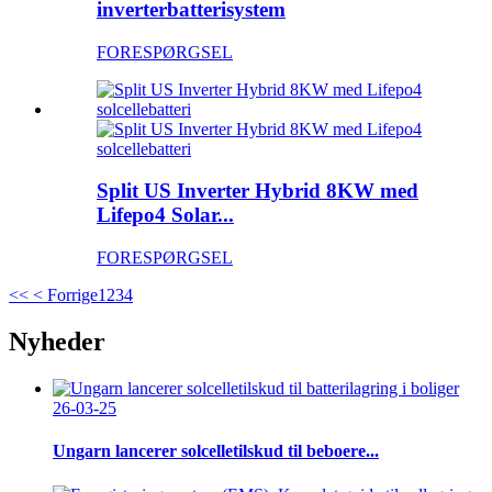
inverterbatterisystem
FORESPØRGSEL
Split US Inverter Hybrid 8KW med
Lifepo4 Solar...
FORESPØRGSEL
<<
< Forrige
1
2
3
4
Nyheder
26-03-25
Ungarn lancerer solcelletilskud til beboere...