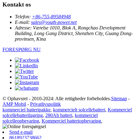
Kontakt os
Telefon:
+86-755-89584948
E-mail:
sales@youth-power.net
Adresse:
Værelse 1010, Blok A, Rongchao Development
Building, Long Gang District, Shenzhen City, Guang Dong-
provinsen, Kina
FORESPØRG NU
© Ophavsret - 2010-2024: Alle rettigheder forbeholdes.
Sitemap
-
AMP Mobil
-
Privatlivspolitik
kommerciel batteripakke
,
kommercielt solcellebatteri
,
Kommerciel
solcellebatterilagring
,
280Ah batteri
,
kommerciel
solcelleopbevaring
,
Kommerciel batteriopbevaring
,
Send e-mail
8618923738662