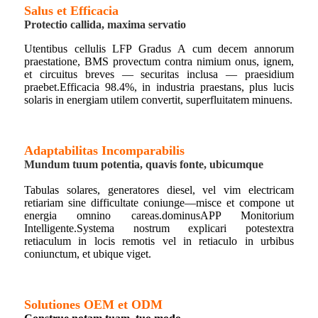
Salus et Efficacia
Protectio callida, maxima servatio
Utentibus cellulis LFP Gradus A cum decem annorum
praestatione, BMS provectum contra nimium onus, ignem,
et circuitus breves — securitas inclusa — praesidium
praebet.
Efficacia 98.4%, in industria praestans, plus lucis
solaris in energiam utilem convertit, superfluitatem minuens.
Adaptabilitas Incomparabilis
Mundum tuum potentia, quavis fonte, ubicumque
Tabulas solares, generatores diesel, vel vim electricam
retiariam sine difficultate coniunge—misce et compone ut
energia omnino careas.
dominus
APP Monitorium
Intelligente.
Systema nostrum explicari potest
extra
retiaculum in locis remotis vel in retiaculo in urbibus
coniunctum, et ubique viget.
Solutiones OEM et ODM