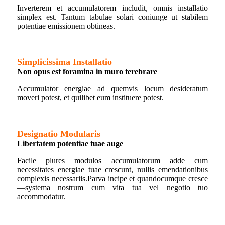
Inverterem et accumulatorem includit, omnis installatio
simplex est. Tantum tabulae solari coniunge ut stabilem
potentiae emissionem obtineas.
Simplicissima Installatio
Non opus est foramina in muro terebrare
Accumulator energiae ad quemvis locum desideratum
moveri potest, et quilibet eum instituere potest.
Designatio Modularis
Libertatem potentiae tuae auge
Facile plures modulos accumulatorum adde cum
necessitates energiae tuae crescunt, nullis emendationibus
complexis necessariis.
Parva incipe et quandocumque cresce
—systema nostrum cum vita tua vel negotio tuo
accommodatur.