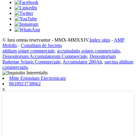
© Iura omnia reservantur - MMX-MMXXIV.
Index situs
-
AMP
Mobilis
-
Consilium de Secreto
altilium solare commerciale
,
accumulatio solaris commercialis
,
Depositorium Accumulatorum Commerciale
,
Depositorium
Batteriae Solaris Commerciale
,
Accumulator 280Ah
,
sarcina altilium
commercialis
,
Mitte Epistulam Electronicam
8618923738662
x