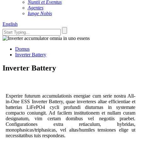
Nuntii et Eventus
Agentes
Iunge Nobis
English
Domus
Inverter Battery
Inverter Battery
Experire futurum accumulationis energiae cum serie nostra All-
in-One ESS Inverter Battery, quae inverteres altae efficientiae et
batterias LiFePO4 cycli profundi diuturnas in systemate
compacto coniungit. Ad facilem institutionem et nullam curam
designatum, vim certam domibus vel negotiis praebet.
Configurationes extra retiaculum, hybridas,
monophasicas/triphasicas, vel altas/humiles tensiones elige ut
necessitatibus tuis respondeas.