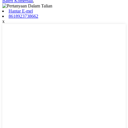
Bateri Komersial
,
Hantar E-mel
8618923738662
x