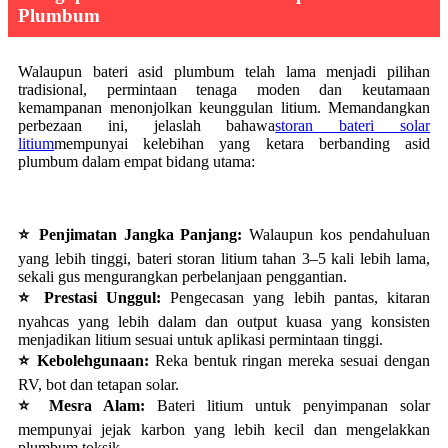
Plumbum
Walaupun bateri asid plumbum telah lama menjadi pilihan
tradisional, permintaan tenaga moden dan keutamaan
kemampanan menonjolkan keunggulan litium. Memandangkan
perbezaan ini, jelaslah bahawa
storan bateri solar
litium
mempunyai kelebihan yang ketara berbanding asid
plumbum dalam empat bidang utama:
⭐ Penjimatan Jangka Panjang:
Walaupun kos pendahuluan
yang lebih tinggi, bateri storan litium tahan 3–5 kali lebih lama,
sekali gus mengurangkan perbelanjaan penggantian.
⭐ Prestasi Unggul:
Pengecasan yang lebih pantas, kitaran
nyahcas yang lebih dalam dan output kuasa yang konsisten
menjadikan litium sesuai untuk aplikasi permintaan tinggi.
⭐ Kebolehgunaan:
Reka bentuk ringan mereka sesuai dengan
RV, bot dan tetapan solar.
⭐ Mesra Alam:
Bateri litium untuk penyimpanan solar
mempunyai jejak karbon yang lebih kecil dan mengelakkan
plumbum toksik.