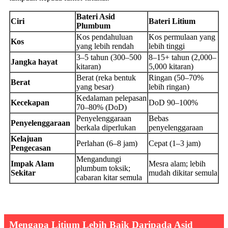
Bateri Asid
Ciri
Bateri Litium
Plumbum
Kos pendahuluan
Kos permulaan yang
Kos
yang lebih rendah
lebih tinggi
3–5 tahun (300–500
8–15+ tahun (2,000–
Jangka hayat
kitaran)
5,000 kitaran)
Berat (reka bentuk
Ringan (50–70%
Berat
yang besar)
lebih ringan)
Kedalaman pelepasan
Kecekapan
DoD 90–100%
70–80% (DoD)
Penyelenggaraan
Bebas
Penyelenggaraan
berkala diperlukan
penyelenggaraan
Kelajuan
Perlahan (6–8 jam)
Cepat (1–3 jam)
Pengecasan
Mengandungi
Impak Alam
Mesra alam; lebih
plumbum toksik;
Sekitar
mudah dikitar semula
cabaran kitar semula
Mengapa Litium Lebih Baik Daripada Asid