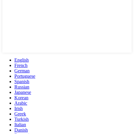
English
French
German
Portuguese
Spanish
Russian
Japanese
Korean
Arabic
Irish
Greek
Turkish
Italian
Danish