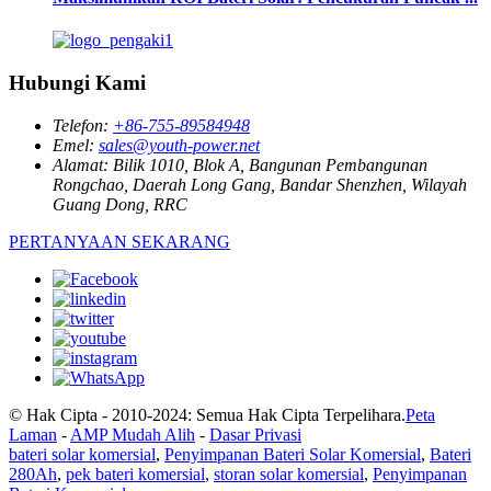
Hubungi Kami
Telefon:
+86-755-89584948
Emel:
sales@youth-power.net
Alamat:
Bilik 1010, Blok A, Bangunan Pembangunan
Rongchao, Daerah Long Gang, Bandar Shenzhen, Wilayah
Guang Dong, RRC
PERTANYAAN SEKARANG
© Hak Cipta - 2010-2024: Semua Hak Cipta Terpelihara.
Peta
Laman
-
AMP Mudah Alih
-
Dasar Privasi
bateri solar komersial
,
Penyimpanan Bateri Solar Komersial
,
Bateri
280Ah
,
pek bateri komersial
,
storan solar komersial
,
Penyimpanan