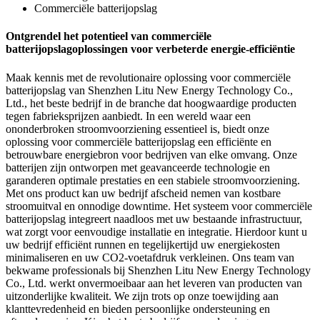
Commerciële batterijopslag
Ontgrendel het potentieel van commerciële
batterijopslagoplossingen voor verbeterde energie-efficiëntie
Maak kennis met de revolutionaire oplossing voor commerciële
batterijopslag van Shenzhen Litu New Energy Technology Co.,
Ltd., het beste bedrijf in de branche dat hoogwaardige producten
tegen fabrieksprijzen aanbiedt. In een wereld waar een
ononderbroken stroomvoorziening essentieel is, biedt onze
oplossing voor commerciële batterijopslag een efficiënte en
betrouwbare energiebron voor bedrijven van elke omvang. Onze
batterijen zijn ontworpen met geavanceerde technologie en
garanderen optimale prestaties en een stabiele stroomvoorziening.
Met ons product kan uw bedrijf afscheid nemen van kostbare
stroomuitval en onnodige downtime. Het systeem voor commerciële
batterijopslag integreert naadloos met uw bestaande infrastructuur,
wat zorgt voor eenvoudige installatie en integratie. Hierdoor kunt u
uw bedrijf efficiënt runnen en tegelijkertijd uw energiekosten
minimaliseren en uw CO2-voetafdruk verkleinen. Ons team van
bekwame professionals bij Shenzhen Litu New Energy Technology
Co., Ltd. werkt onvermoeibaar aan het leveren van producten van
uitzonderlijke kwaliteit. We zijn trots op onze toewijding aan
klanttevredenheid en bieden persoonlijke ondersteuning en