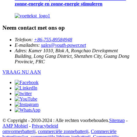
zonne-energie en zonne-energie stimuleren
Neem contact met ons op
Telefoon:
+86-755-89584948
E-mailadres:
sales@youth-power.net
Adres:
Kamer 1010, Blok A, Rongchao Development
Building, Long Gang District, Shenzhen City, Guang Dong
Provincie, PRC
VRAAG NU AAN
© Copyright - 2010-2024 : Alle rechten voorbehouden.
Sitemap
-
AMP Mobiel
-
Privacybeleid
omvormerbatterij
,
commerciële zonnebatterij
,
Commerciële
batterijopslag
,
commerciële lithium-ionbatterij
,
Commerciële