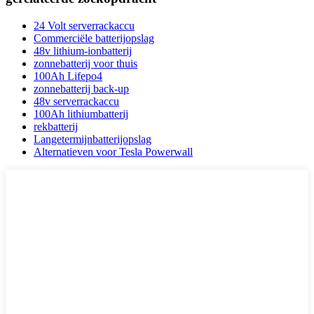
24 Volt serverrackaccu
Commerciële batterijopslag
48v lithium-ionbatterij
zonnebatterij voor thuis
100Ah Lifepo4
zonnebatterij back-up
48v serverrackaccu
100Ah lithiumbatterij
rekbatterij
Langetermijnbatterijopslag
Alternatieven voor Tesla Powerwall