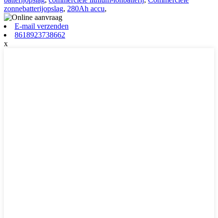
zonnebatterijopslag
,
280Ah accu
,
E-mail verzenden
8618923738662
x