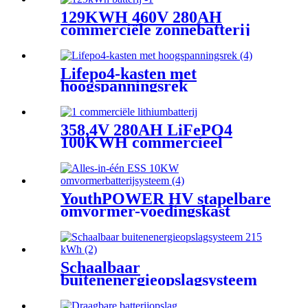
129KWH 460V 280AH
commerciële zonnebatterij
Lifepo4-kasten met
hoogspanningsrek
358,4V 280AH LiFePO4
100KWH commercieel
zonnebatterijsysteem
YouthPOWER HV stapelbare
omvormer-voedingskast
Schaalbaar
buitenenergieopslagsysteem
215 kWh