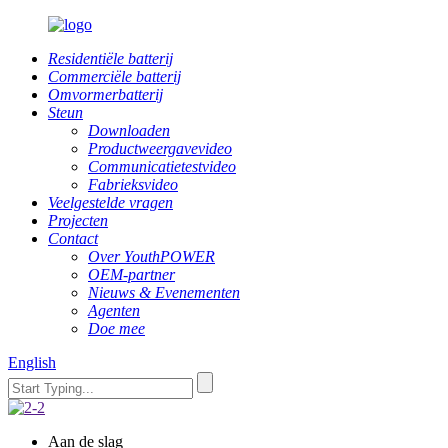
Residentiële batterij
Commerciële batterij
Omvormerbatterij
Steun
Downloaden
Productweergavevideo
Communicatietestvideo
Fabrieksvideo
Veelgestelde vragen
Projecten
Contact
Over YouthPOWER
OEM-partner
Nieuws & Evenementen
Agenten
Doe mee
English
Aan de slag