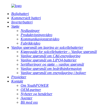
Boligbatteri
Kommersielt batteri
Inverterbatteri
Støtte
Nedlastinger
Produktvisningsvideo
Kommunikasjonstestvideo
Fabrikkvideo
Vanlige spørsmål om lagring av solcellebatterier
Kjøpeguide for solcellebatterier – Vanlige spørsmål
Vanlige spørsmål om C&I-energilagring
Vanlige spørsmål om LiPO4-batterier
Sertifiseringer og støtte – vanlige spørsmål
Vanlige spørsmål om bedriftsinformasjon
Vanlige spørsmål om energilagring i boliger
Prosjekter
Kontakt
Om YouthPOWER
OEM-partner
Nyheter og hendelser
Agenter
Bli med oss