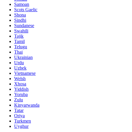
Samoan
Scots Gaelic
Shona
Sindhi
Sundanese
Swahili
Tajik
Tamil
Telugu
Thai
Ukrainian
Urdu
Uzbek
Vietnamese
Welsh
Xhosa
Yiddish
Yoruba
Zulu
Kinyarwanda
Tatar
Oriya
Turkmen
Uyghur