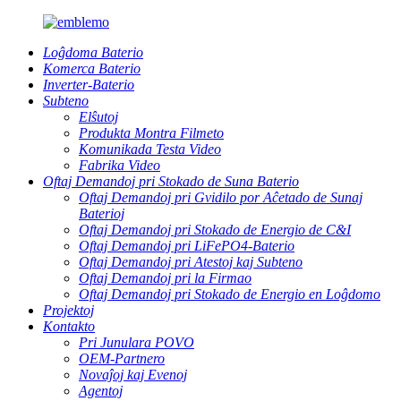
Loĝdoma Baterio
Komerca Baterio
Inverter-Baterio
Subteno
Elŝutoj
Produkta Montra Filmeto
Komunikada Testa Video
Fabrika Video
Oftaj Demandoj pri Stokado de Suna Baterio
Oftaj Demandoj pri Gvidilo por Aĉetado de Sunaj
Baterioj
Oftaj Demandoj pri Stokado de Energio de C&I
Oftaj Demandoj pri LiFePO4-Baterio
Oftaj Demandoj pri Atestoj kaj Subteno
Oftaj Demandoj pri la Firmao
Oftaj Demandoj pri Stokado de Energio en Loĝdomo
Projektoj
Kontakto
Pri Junulara POVO
OEM-Partnero
Novaĵoj kaj Evenoj
Agentoj