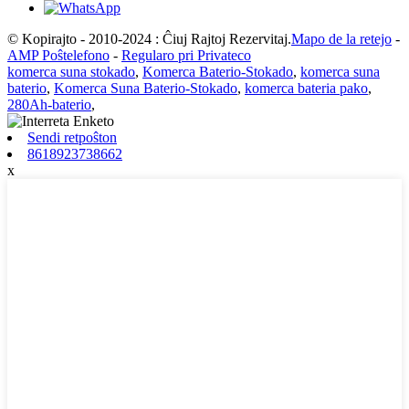
© Kopirajto - 2010-2024 : Ĉiuj Rajtoj Rezervitaj.
Mapo de la retejo
-
AMP Poŝtelefono
-
Regularo pri Privateco
komerca suna stokado
,
Komerca Baterio-Stokado
,
komerca suna
baterio
,
Komerca Suna Baterio-Stokado
,
komerca bateria pako
,
280Ah-baterio
,
Sendi retpoŝton
8618923738662
x