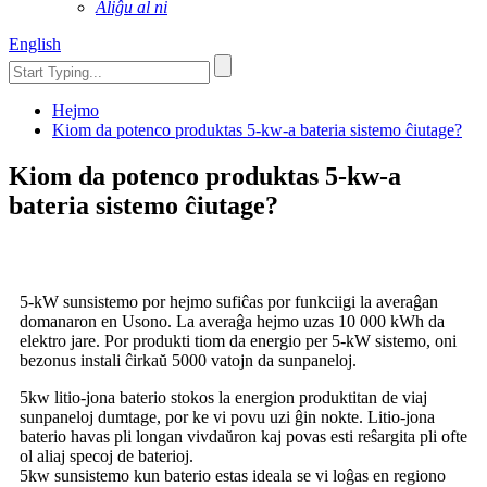
Aliĝu al ni
English
Hejmo
Kiom da potenco produktas 5-kw-a bateria sistemo ĉiutage?
Kiom da potenco produktas 5-kw-a
bateria sistemo ĉiutage?
5-kW sunsistemo por hejmo sufiĉas por funkciigi la averaĝan
domanaron en Usono. La averaĝa hejmo uzas 10 000 kWh da
elektro jare. Por produkti tiom da energio per 5-kW sistemo, oni
bezonus instali ĉirkaŭ 5000 vatojn da sunpaneloj.
5kw litio-jona baterio stokos la energion produktitan de viaj
sunpaneloj dumtage, por ke vi povu uzi ĝin nokte. Litio-jona
baterio havas pli longan vivdaŭron kaj povas esti reŝargita pli ofte
ol aliaj specoj de baterioj.
5kw sunsistemo kun baterio estas ideala se vi loĝas en regiono