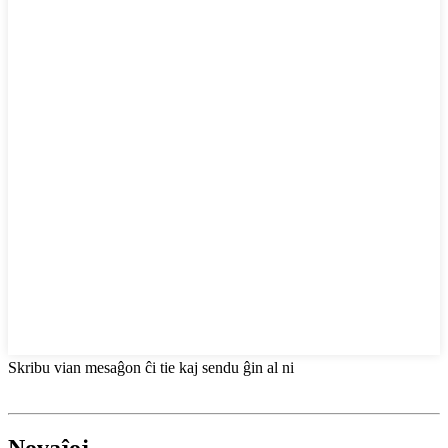
Skribu vian mesaĝon ĉi tie kaj sendu ĝin al ni
Novaĵoj