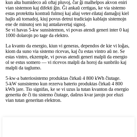
kun alta humideco aŭ oftaj pluvoj, ĉar ĝi malhelpos akvon eniri
vian sistemon kaj difekti ĝin. Ĝi ankaŭ certigas, ke via sistemo
estas protektita kontraŭ fulmoj kaj aliaj veter-rilataj damaĝoj kiel
hajlo aŭ tornadoj, kiuj povus detrui tradiciajn kablajn sistemojn
ene de minutoj sen iuj antaŭavertaj signoj.
Se vi havas 5-kw sunsistemon, vi povas atendi generi inter 0 kaj
1000 dolarojn po tage da elektro.
La kvanto da energio, kiun vi generas, dependos de kie vi loĝas,
kiom da suno via sistemo ricevas, kaj ĉu estas vintro aŭ ne. Se
estas vintro, ekzemple, vi povas atendi generi malpli da energio
ol se estus somero — vi ricevos malpli da horoj da sunbrilo kaj
malpli da taglumo.
5-kw-a bateriosistemo produktas ĉirkaŭ 4 800 kWh ĉiutage.
5-kW sunsistemo kun rezerva baterio produktas ĉirkaŭ 4 800
kWh jare. Tio signifas, ke se vi uzus la tutan kvanton da energio
generita de ĉi tiu sistemo ĉiutage, daŭrus kvar jarojn por eluzi
vian tutan generitan elektron.