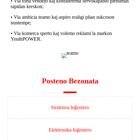
• Via forta vendejo kaj konsiderema servokapablo plenumas
rapidan kreskon;
• Via ambicia teamo kaj aspiro realigi plian sukceson
nuntempe;
• Via komerca sperto kaj volemo reklami la markon
YouthPOWER.
Posteno Bezonata
Struktura Inĝeniero
Elektronika Inĝeniero