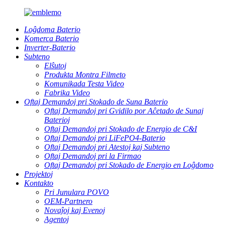
Loĝdoma Baterio
Komerca Baterio
Inverter-Baterio
Subteno
Elŝutoj
Produkta Montra Filmeto
Komunikada Testa Video
Fabrika Video
Oftaj Demandoj pri Stokado de Suna Baterio
Oftaj Demandoj pri Gvidilo por Aĉetado de Sunaj
Baterioj
Oftaj Demandoj pri Stokado de Energio de C&I
Oftaj Demandoj pri LiFePO4-Baterio
Oftaj Demandoj pri Atestoj kaj Subteno
Oftaj Demandoj pri la Firmao
Oftaj Demandoj pri Stokado de Energio en Loĝdomo
Projektoj
Kontakto
Pri Junulara POVO
OEM-Partnero
Novaĵoj kaj Evenoj
Agentoj