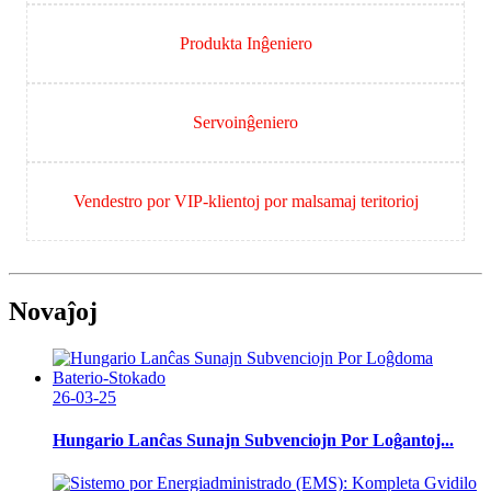
Produkta Inĝeniero
Servoinĝeniero
Vendestro por VIP-klientoj por malsamaj teritorioj
Novaĵoj
26-03-25
Hungario Lanĉas Sunajn Subvenciojn Por Loĝantoj...