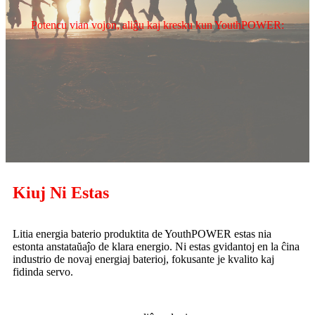
Potencu vian vojon, aliĝu kaj kresku kun YouthPOWER:
Kiuj Ni Estas
Litia energia baterio produktita de YouthPOWER estas nia
estonta anstataŭaĵo de klara energio. Ni estas gvidantoj en la ĉina
industrio de novaj energiaj baterioj, fokusante je kvalito kaj
fidinda servo.