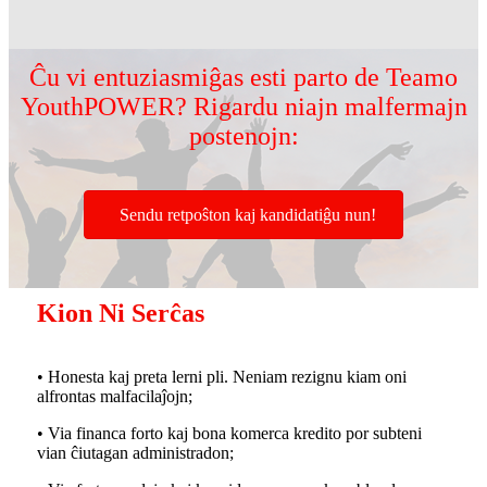
Ĉu vi entuziasmiĝas esti parto de Teamo
YouthPOWER? Rigardu niajn malfermajn
postenojn:
Sendu retpoŝton kaj kandidatiĝu nun!
Kion Ni Serĉas
• Honesta kaj preta lerni pli. Neniam rezignu kiam oni
alfrontas malfacilaĵojn;
• Via financa forto kaj bona komerca kredito por subteni
vian ĉiutagan administradon;