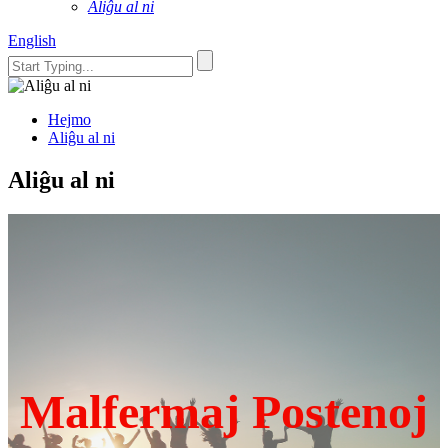
Aliĝu al ni
English
Hejmo
Aliĝu al ni
Aliĝu al ni
Malfermaj Postenoj