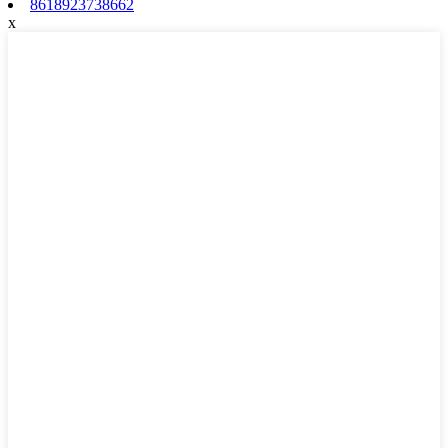
8618923738662
x