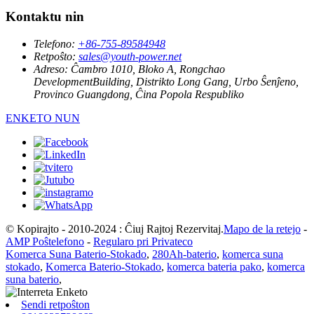
Kontaktu nin
Telefono:
+86-755-89584948
Retpoŝto:
sales@youth-power.net
Adreso:
Ĉambro 1010, Bloko A, Rongchao
DevelopmentBuilding, Distrikto Long Gang, Urbo Ŝenĵeno,
Provinco Guangdong, Ĉina Popola Respubliko
ENKETO NUN
© Kopirajto - 2010-2024 : Ĉiuj Rajtoj Rezervitaj.
Mapo de la retejo
-
AMP Poŝtelefono
-
Regularo pri Privateco
Komerca Suna Baterio-Stokado
,
280Ah-baterio
,
komerca suna
stokado
,
Komerca Baterio-Stokado
,
komerca bateria pako
,
komerca
suna baterio
,
Sendi retpoŝton