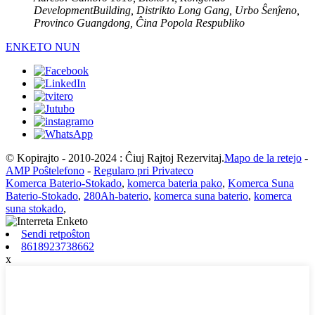
DevelopmentBuilding, Distrikto Long Gang, Urbo Ŝenĵeno,
Provinco Guangdong, Ĉina Popola Respubliko
ENKETO NUN
© Kopirajto - 2010-2024 : Ĉiuj Rajtoj Rezervitaj.
Mapo de la retejo
-
AMP Poŝtelefono
-
Regularo pri Privateco
Komerca Baterio-Stokado
,
komerca bateria pako
,
Komerca Suna
Baterio-Stokado
,
280Ah-baterio
,
komerca suna baterio
,
komerca
suna stokado
,
Sendi retpoŝton
8618923738662
x