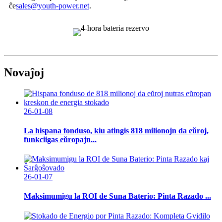
ĉe
sales@youth-power.net
.
Novaĵoj
26-01-08
La hispana fonduso, kiu atingis 818 milionojn da eŭroj,
funkciigas eŭropajn...
26-01-07
Maksimumigu la ROI de Suna Baterio: Pinta Razado ...