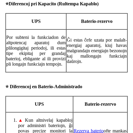
⭐
Diferencoj pri Kapacito (Rultempa Kapablo)
UPS
Baterio-rezervo
Por subteni la funkciadon de
Ĝi estas ĉefe uzata por malalt-
altpotencaj aparatoj dum
energiaj aparatoj, kiuj havas
plilongigitaj periodoj, ili estas
malgrandajn energiajn bezonojn
tipe ekipitaj per grandaj
kaj mallongajn funkciajn
baterioj, ebligante al ili provizi
daŭrojn.
pli longajn funkciajn tempojn.
⭐ Diferencoj en Baterio-Administrado
UPS
Baterio-rezervo
▲
Kun altnivelaj kapabloj
por administri bateriojn, ĝi
povas precize monitori la
Rezerva baterio
ofte mankas