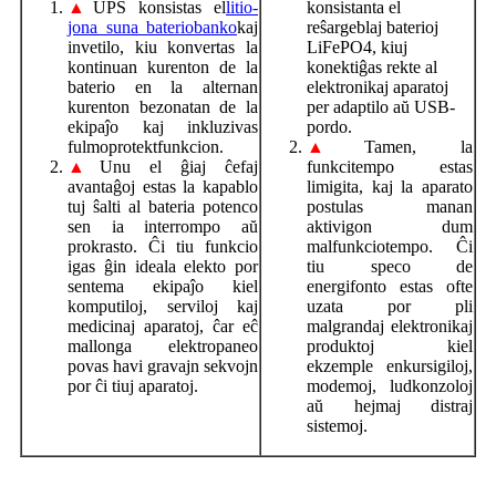
▲
UPS konsistas el
litio-
konsistanta el
jona suna bateriobanko
kaj
reŝargeblaj baterioj
invetilo, kiu konvertas la
LiFePO4, kiuj
kontinuan kurenton de la
konektiĝas rekte al
baterio en la alternan
elektronikaj aparatoj
kurenton bezonatan de la
per adaptilo aŭ USB-
ekipaĵo kaj inkluzivas
pordo.
fulmoprotektfunkcion.
▲
Tamen, la
▲
Unu el ĝiaj ĉefaj
funkcitempo estas
avantaĝoj estas la kapablo
limigita, kaj la aparato
tuj ŝalti al bateria potenco
postulas manan
sen ia interrompo aŭ
aktivigon dum
prokrasto. Ĉi tiu funkcio
malfunkciotempo. Ĉi
igas ĝin ideala elekto por
tiu speco de
sentema ekipaĵo kiel
energifonto estas ofte
komputiloj, serviloj kaj
uzata por pli
medicinaj aparatoj, ĉar eĉ
malgrandaj elektronikaj
mallonga elektropaneo
produktoj kiel
povas havi gravajn sekvojn
ekzemple enkursigiloj,
por ĉi tiuj aparatoj.
modemoj, ludkonzoloj
aŭ hejmaj distraj
sistemoj.