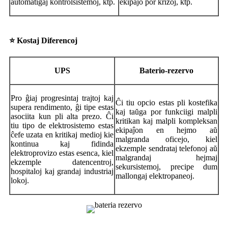
aŭtomatigaj kontrolsistemoj, ktp.
ekipaĵo por krizoj, ktp.
⭐ Kostaj Diferencoj
UPS
Baterio-rezervo
Pro ĝiaj progresintaj trajtoj kaj
Ĉi tiu opcio estas pli kostefika
supera rendimento, ĝi tipe estas
kaj taŭga por funkciigi malpli
asociita kun pli alta prezo. Ĉi
kritikan kaj malpli kompleksan
tiu tipo de elektrosistemo estas
ekipaĵon en hejmo aŭ
ĉefe uzata en kritikaj medioj kie
malgranda oficejo, kiel
kontinua kaj fidinda
ekzemple sendrataj telefonoj aŭ
elektroprovizo estas esenca, kiel
malgrandaj hejmaj
ekzemple datencentroj,
sekursistemoj, precipe dum
hospitaloj kaj grandaj industriaj
mallongaj elektropaneoj.
lokoj.