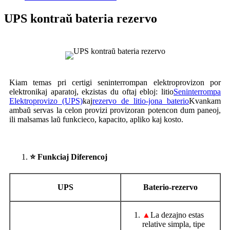
UPS kontraŭ bateria rezervo
Kiam temas pri certigi seninterrompan elektroprovizon por
elektronikaj aparatoj, ekzistas du oftaj ebloj: litio
Seninterrompa
Elektroprovizo (UPS)
kaj
rezervo de litio-jona baterio
Kvankam
ambaŭ servas la celon provizi provizoran potencon dum paneoj,
ili malsamas laŭ funkcieco, kapacito, apliko kaj kosto.
⭐ Funkciaj Diferencoj
UPS
Baterio-rezervo
▲
La dezajno estas
relative simpla, tipe