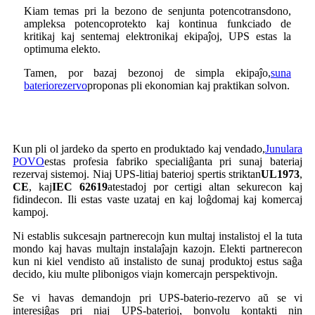
Kiam temas pri la bezono de senjunta potencotransdono,
ampleksa potencoprotekto kaj kontinua funkciado de
kritikaj kaj sentemaj elektronikaj ekipaĵoj, UPS estas la
optimuma elekto.
Tamen, por bazaj bezonoj de simpla ekipaĵo,
suna
bateriorezervo
proponas pli ekonomian kaj praktikan solvon.
Kun pli ol jardeko da sperto en produktado kaj vendado,
Junulara
POVO
estas profesia fabriko specialiĝanta pri sunaj bateriaj
rezervaj sistemoj. Niaj UPS-litiaj baterioj spertis striktan
UL1973
,
CE
, kaj
IEC 62619
atestadoj por certigi altan sekurecon kaj
fidindecon. Ili estas vaste uzataj en kaj loĝdomaj kaj komercaj
kampoj.
Ni establis sukcesajn partnerecojn kun multaj instalistoj el la tuta
mondo kaj havas multajn instalaĵajn kazojn. Elekti partnerecon
kun ni kiel vendisto aŭ instalisto de sunaj produktoj estus saĝa
decido, kiu multe plibonigos viajn komercajn perspektivojn.
Se vi havas demandojn pri UPS-baterio-rezervo aŭ se vi
interesiĝas pri niaj UPS-baterioj, bonvolu kontakti nin