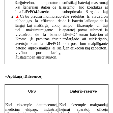
ŝarĝnivelon, temperaturon
sofistikaj bateriaj mastrumaj
kaj ĝeneralan staton de la
sistemoj, kio kondukas al
litia LiFePO4-baterio.
suboptimala ŝargado kaj
▲
Ĉi tiu preciza monitorado
eble reduktas la vivdaŭron
plibonigas la efikecon de
de la baterio laŭlonge de la
ŝargaj kaj malŝargaj cikloj,
tempo. Ekzemple, ĉi tiuj
tiel maksimumigante la
aparatoj povas submeti la
vivdaŭron de la baterio.
LiFePO4-sunan baterion al
Krome, ĝi provizas fruajn
troŝarĝado aŭ subŝarĝado,
avertojn kiam la LiFePO4-
iom post iom malpliigante
baterio alproksimiĝas al sia
ĝian efikecon kaj kapaciton.
vivfino por faciligi
ĝustatempan anstataŭigon.
⭐
Aplikaĵaj Diferencoj
UPS
Baterio-rezervo
Kiel ekzemple datumcentroj,
Kiel ekzemple malgrandaj
medicina ekipaĵo, industriaj
hejmaj aparatoj, oficeja