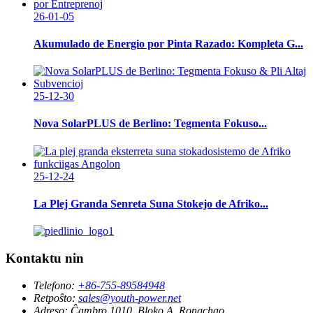
26-01-05
Akumulado de Energio por Pinta Razado: Kompleta G...
25-12-30
Nova SolarPLUS de Berlino: Tegmenta Fokuso...
25-12-24
La Plej Granda Senreta Suna Stokejo de Afriko...
Kontaktu nin
Telefono:
+86-755-89584948
Retpoŝto:
sales@youth-power.net
Adreso:
Ĉambro 1010, Bloko A, Rongchao