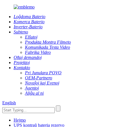
Loĝdoma Baterio
Komerca Baterio
Inverter-Baterio
Subteno
Elŝutoj
Produkta Montra Filmeto
Komunikada Testa Video
Fabrika Video
Oftaj demandoj
Projektoj
Kontakto
Pri Junulara POVO
OEM-Partnero
Novaĵoj kaj Evenoj
Agentoj
Aliĝu al ni
English
Hejmo
UPS kontraŭ bateria rezervo