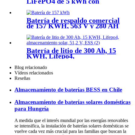
LiFePO4 de 5 kWh con
sistema UPS Plug and Play
Batería de respaldo comercial
de 157 KWH, 563 V y 280 AH
Batería de litio de 300 Ah, 15
KWH, Lifepo4,
almacenamiento solar, 51,2 V,
ESS
Blog relacionado
Vídeos relacionados
Reseñas
Almacenamiento de baterías BESS en Chile
Almacenamiento de baterías solares domésticas
para Hungría
A medida que el interés mundial por las energías renovables
se intensifica, la instalación de baterías solares domésticas se
vuelve cada vez más crucial para las familias que buscan la