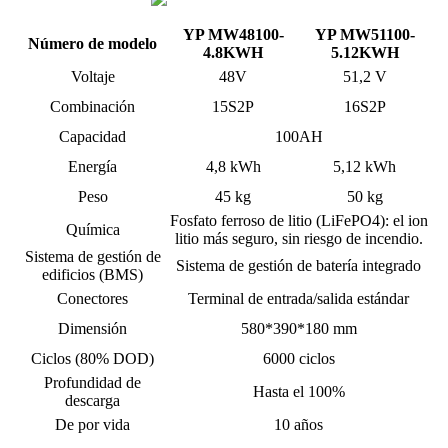
YP MW48100-
YP MW51100-
Número de modelo
4.8KWH
5.12KWH
Voltaje
48V
51,2 V
Combinación
15S2P
16S2P
Capacidad
100AH
Energía
4,8 kWh
5,12 kWh
Peso
45 kg
50 kg
Fosfato ferroso de litio (LiFePO4): el ion
Química
litio más seguro, sin riesgo de incendio.
Sistema de gestión de
Sistema de gestión de batería integrado
edificios (BMS)
Conectores
Terminal de entrada/salida estándar
Dimensión
580*390*180 mm
Ciclos (80% DOD)
6000 ciclos
Profundidad de
Hasta el 100%
descarga
De por vida
10 años