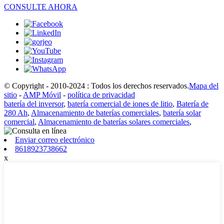
CONSULTE AHORA
© Copyright - 2010-2024 : Todos los derechos reservados.
Mapa del
sitio
-
AMP Móvil
-
política de privacidad
batería del inversor
,
batería comercial de iones de litio
,
Batería de
280 Ah
,
Almacenamiento de baterías comerciales
,
batería solar
comercial
,
Almacenamiento de baterías solares comerciales
,
Enviar correo electrónico
8618923738662
x