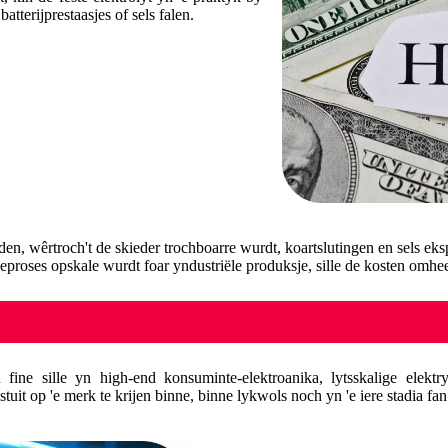
tterijprestaasjes of sels falen.
den, wêrtroch't de skieder trochboarre wurdt, koartslutingen en sels ek
jeproses opskale wurdt foar yndustriële produksje, sille de kosten omheec
n fine sille yn high-end konsuminte-elektroanika, lytsskalige elekt
it stuit op 'e merk te krijen binne, binne lykwols noch yn 'e iere stadia f