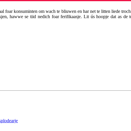
úsjaal foar konsuminten om wach te bliuwen en har net te litten liede t
en, hawwe se tiid nedich foar ferifikaasje. Lit ús hoopje dat as de