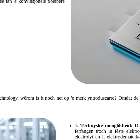
stee fan 'e konvinsjonele floeibere
rijtechnology, wêrom is it noch net op 'e merk yntrodusearre? Omdat 
1. Technyske mooglikheid:
De
ferfangen troch in fêste elektro
elektrolyt en it elektrodemater