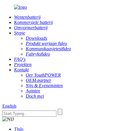
Wentenbatterij
Kommersjele batterij
Omvormerbatterij
Stypje
Downloads
Produkt werjaan fideo
Kommunikaasjetestfideo
Fabryksfideo
FAQ's
Projekten
Kontakt
Oer YouthPOWER
OEM-partner
Nijs & Eveneminten
Aginten
Doch mei
English
Thús