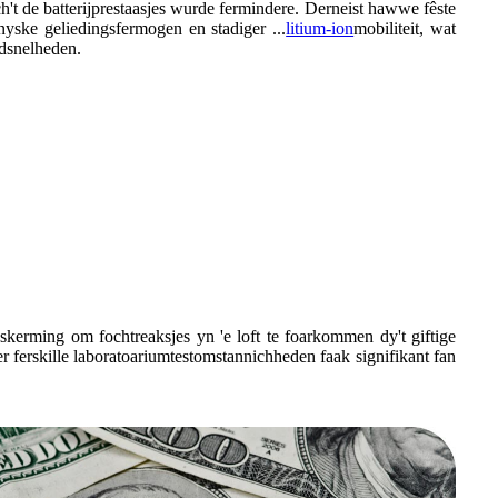
ch't de batterijprestaasjes wurde fermindere. Derneist hawwe fêste
onyske geliedingsfermogen en stadiger ...
litium-ion
mobiliteit, wat
adsnelheden.
skerming om fochtreaksjes yn 'e loft te foarkommen dy't giftige
r ferskille laboratoariumtestomstannichheden faak signifikant fan