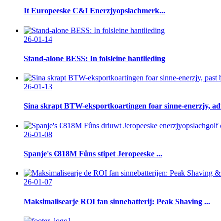
It Europeeske C&I Enerzjyopslachmerk...
26-01-14
Stand-alone BESS: In folsleine hantlieding
26-01-13
Sina skrapt BTW-eksportkoartingen foar sinne-enerzjy, adve
26-01-08
Spanje's €818M Fûns stipet Jeropeeske ...
26-01-07
Maksimalisearje ROI fan sinnebatterij: Peak Shaving ...