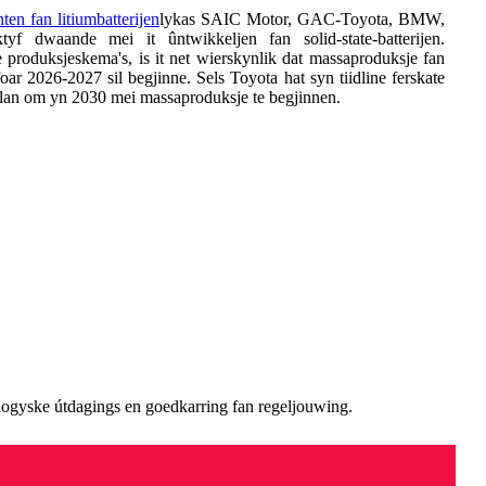
nten fan litiumbatterijen
lykas SAIC Motor, GAC-Toyota, BMW,
waande mei it ûntwikkeljen fan solid-state-batterijen.
te produksjeskema's, is it net wierskynlik dat massaproduksje fan
 foar 2026-2027 sil begjinne. Sels Toyota hat syn tiidline ferskate
plan om yn 2030 mei massaproduksje te begjinnen.
hnologyske útdagings en goedkarring fan regeljouwing.