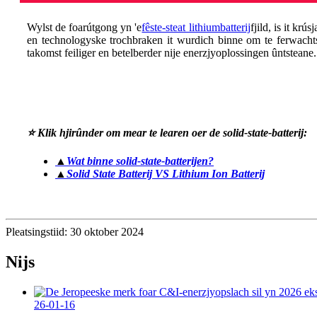
Wylst de foarútgong yn 'e
fêste-steat lithiumbatterij
fjild, is it kr
en technologyske trochbraken it wurdich binne om te ferwachtsj
takomst feiliger en betelberder nije enerzjyoplossingen ûntsteane.
⭐ Klik hjirûnder om mear te learen oer de solid-state-batterij:
▲
Wat binne solid-state-batterijen?
▲
Solid State Batterij VS Lithium Ion Batterij
Pleatsingstiid: 30 oktober 2024
Nijs
26-01-16