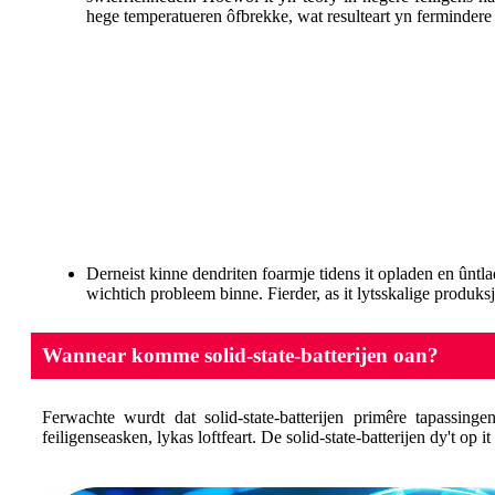
hege temperatueren ôfbrekke, wat resulteart yn fermindere ba
Derneist kinne dendriten foarmje tidens it opladen en ûntla
wichtich probleem binne. Fierder, as it lytsskalige produks
Wannear komme solid-state-batterijen oan?
Ferwachte wurdt dat solid-state-batterijen primêre tapassinge
feiligenseasken, lykas loftfeart. De solid-state-batterijen dy't op 