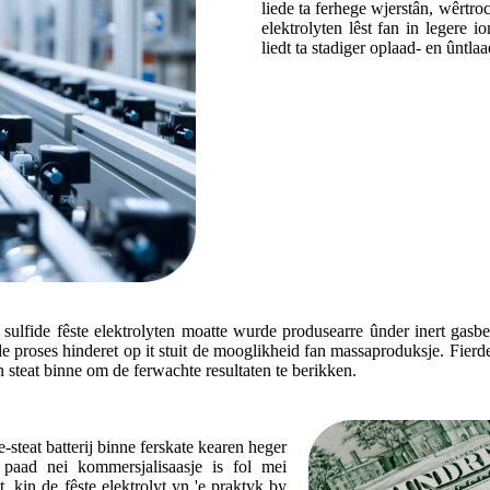
liede ta ferhege wjerstân, wêrtro
elektrolyten lêst fan in legere i
liedt ta stadiger oplaad- en ûntla
sulfide fêste elektrolyten moatte wurde produsearre ûnder inert gasbe
 proses hinderet op it stuit de mooglikheid fan massaproduksje. Fierde
 steat binne om de ferwachte resultaten te berikken.
e-steat batterij binne ferskate kearen heger
t paad nei kommersjalisaasje is fol mei
, kin de fêste elektrolyt yn 'e praktyk by