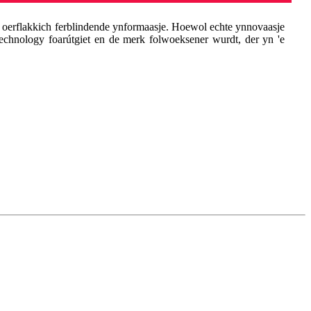
roch oerflakkich ferblindende ynformaasje. Hoewol echte ynnovaasje
 technology foarútgiet en de merk folwoeksener wurdt, der yn 'e