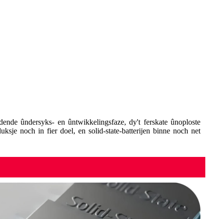
âldende ûndersyks- en ûntwikkelingsfaze, dy't ferskate ûnoploste
je noch in fier doel, en solid-state-batterijen binne noch net