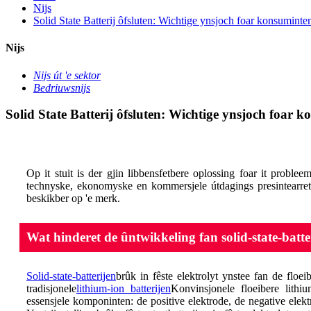
Nijs
Solid State Batterij ôfsluten: Wichtige ynsjoch foar konsuminte
Nijs
Nijs út 'e sektor
Bedriuwsnijs
Solid State Batterij ôfsluten: Wichtige ynsjoch foar 
Op it stuit is der gjin libbensfetbere oplossing foar it proble
technyske, ekonomyske en kommersjele útdagings presintearret.
beskikber op 'e merk.
Wat hinderet de ûntwikkeling fan solid-state-batte
Solid-state-batterijen
brûk in fêste elektrolyt ynstee fan de floei
tradisjonele
lithium-ion batterijen
Konvinsjonele floeibere lithiu
essensjele komponinten: de positive elektrode, de negative elektr