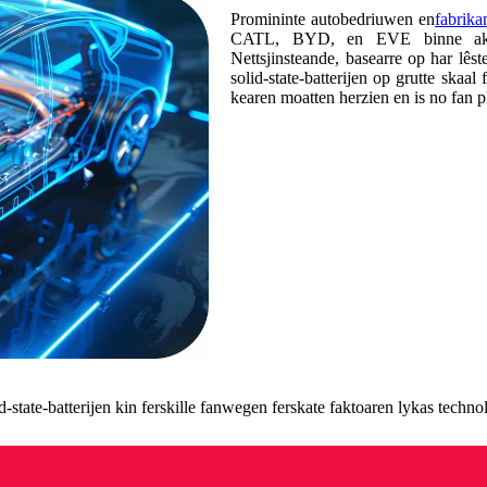
Promininte autobedriuwen en
fabrika
CATL, BYD, en EVE binne aktyf d
Nettsjinsteande, basearre op har lês
solid-state-batterijen op grutte skaal
kearen moatten herzien en is no fan 
lid-state-batterijen kin ferskille fanwegen ferskate faktoaren lykas tec