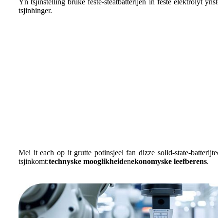
Yn tsjinstelling brûke fêste-steatbatterijen in fêste elektrolyt yn
tsjinhinger.
Mei it each op it grutte potinsjeel fan dizze solid-state-batte
tsjinkomt:
technyske mooglikheid
en
ekonomyske leefberens
.