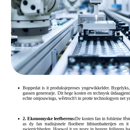
Boppedat is it produksjeproses yngewikkelder. Bygelyks, 
gassen generearje. Dit hege kosten en technysk útdaagjende
echte omjouwings, wêrtroch't in protte technologyen net yn
2. Ekonomyske leefberens:
De kosten fan in folsleine fêst
as dy fan tradisjonele floeibere lithiumbatterijen en i
swierrichheden. Hoewol it yn teory in hegere feiligens hat