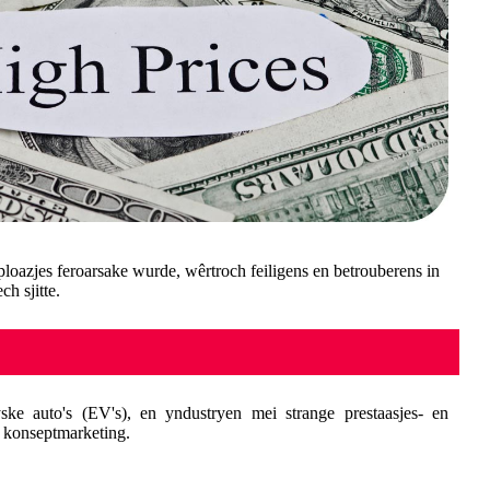
sploazjes feroarsake wurde, wêrtroch feiligens en betrouberens in
h sjitte.
ryske auto's (EV's), en yndustryen mei strange prestaasjes- en
an konseptmarketing.