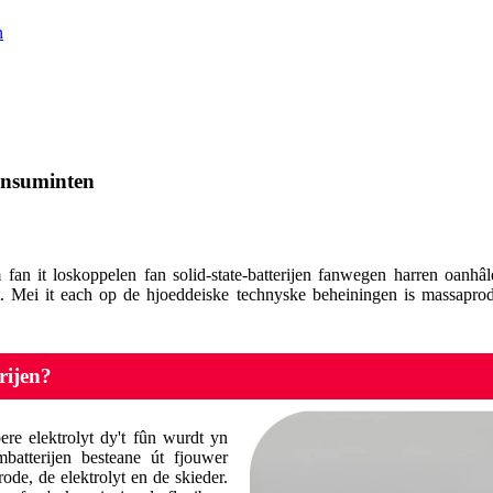
n
konsuminten
em fan it loskoppelen fan solid-state-batterijen fanwegen harren oanh
 Mei it each op de hjoeddeiske technyske beheiningen is massaproduks
rijen?
bere elektrolyt dy't fûn wurdt yn
mbatterijen besteane út fjouwer
ode, de elektrolyt en de skieder.