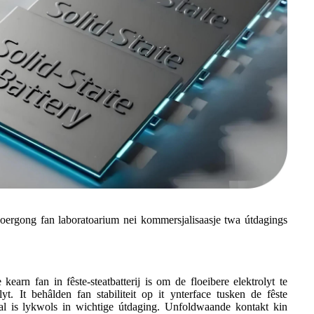
de oergong fan laboratoarium nei kommersjalisaasje twa útdagings
 kearn fan in fêste-steatbatterij is om de floeibere elektrolyt te
lyt. It behâlden fan stabiliteit op it ynterface tusken de fêste
iaal is lykwols in wichtige útdaging. Unfoldwaande kontakt kin