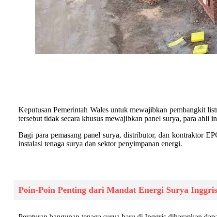
Keputusan Pemerintah Wales untuk mewajibkan pembangkit listri
tersebut tidak secara khusus mewajibkan panel surya, para ahli 
Bagi para pemasang panel surya, distributor, dan kontraktor EP
instalasi tenaga surya dan sektor penyimpanan energi.
Poin-Poin Penting dari Mandat Energi Surya Inggri
Peraturan bangunan tenaga surya baru di Inggris diharapkan dapa