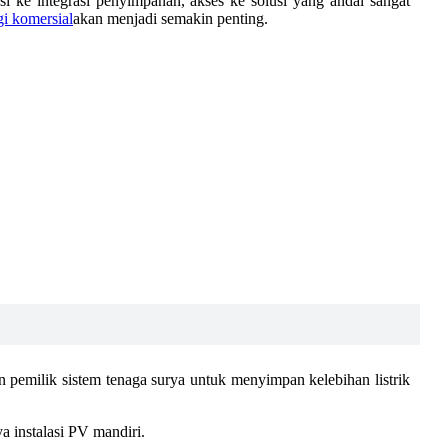
i ke integrasi penyimpanan, akses ke solusi yang andal sangat
i komersial
akan menjadi semakin penting.
pemilik sistem tenaga surya untuk menyimpan kelebihan listrik
 instalasi PV mandiri.