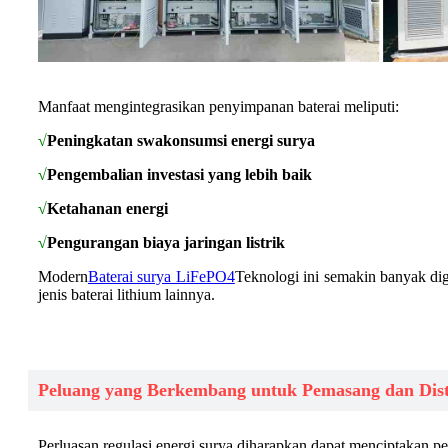
Manfaat mengintegrasikan penyimpanan baterai meliputi:
√
Peningkatan swakonsumsi energi surya
√
Pengembalian investasi yang lebih baik
√
Ketahanan energi
√
Pengurangan biaya jaringan listrik
Modern
Baterai surya LiFePO4
Teknologi ini semakin banyak di
jenis baterai lithium lainnya.
Peluang yang Berkembang untuk Pemasang dan Dist
Perluasan regulasi energi surya diharapkan dapat menciptakan pel