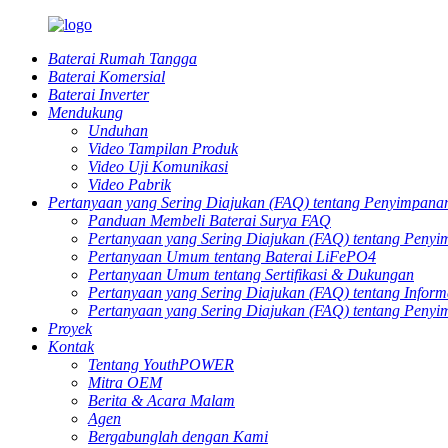
Baterai Rumah Tangga
Baterai Komersial
Baterai Inverter
Mendukung
Unduhan
Video Tampilan Produk
Video Uji Komunikasi
Video Pabrik
Pertanyaan yang Sering Diajukan (FAQ) tentang Penyimpanan
Panduan Membeli Baterai Surya FAQ
Pertanyaan yang Sering Diajukan (FAQ) tentang Penyi
Pertanyaan Umum tentang Baterai LiFePO4
Pertanyaan Umum tentang Sertifikasi & Dukungan
Pertanyaan yang Sering Diajukan (FAQ) tentang Infor
Pertanyaan yang Sering Diajukan (FAQ) tentang Peny
Proyek
Kontak
Tentang YouthPOWER
Mitra OEM
Berita & Acara Malam
Agen
Bergabunglah dengan Kami