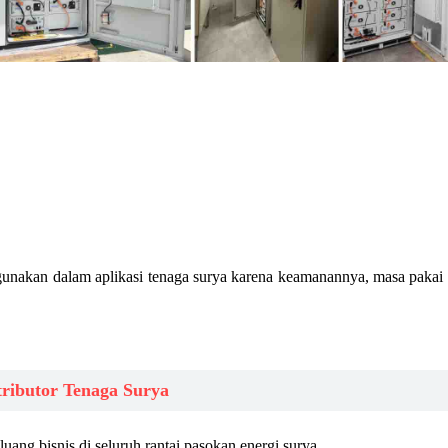
gunakan dalam aplikasi tenaga surya karena keamanannya, masa pakai 
ributor Tenaga Surya
uang bisnis di seluruh rantai pasokan energi surya.