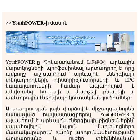
>> YouthPOWER-ի մասին
YouthPOWER-ը Չինաստանում LiFePO4 արևային
մարտկոցների պրոֆեսիոնալ արտադրող է, որը
ամբողջ աշխարհում արևային էներգիայի
տեղադրողների, դիստրիբյուտորների և EPC
կապալառուների համար ապահովում է
անվտանգ, հուսալի և մատչելի բնակելի և
առևտրային էներգիայի կուտակման լուծումներ:
Արտադրության լայն փորձով և միջազգայնորեն
ճանաչված հավաստագրերով, YouthPOWER-ը
աջակցում է արևային էներգիայի բիզնեսներին՝
ապահովելով կայուն մարտկոցների
մատակարարում, բարձր արդյունավետությամբ
արտադրանք և ուժեղ տեխնիկական