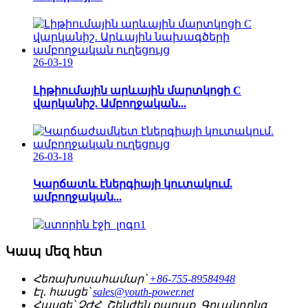
26-03-19
Լիթիումային արևային մարտկոցի C
վարկանիշ. Ամբողջական...
26-03-18
Կարճատև էներգիայի կուտակում.
ամբողջական...
Կապ մեզ հետ
Հեռախոսահամար՝
+86-755-89584948
Էլ․ հասցե՝
sales@youth-power.net
Հասցե՝
ՉԺՀ, Շենժեն քաղաք, Գուանդոնգ