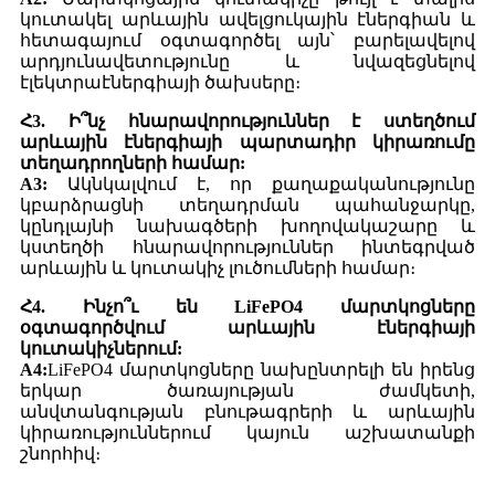
կուտակել արևային ավելցուկային էներգիան և
հետագայում օգտագործել այն՝ բարելավելով
արդյունավետությունը և նվազեցնելով
էլեկտրաէներգիայի ծախսերը։
Հ3. Ի՞նչ հնարավորություններ է ստեղծում
արևային էներգիայի պարտադիր կիրառումը
տեղադրողների համար:
A3:
Ակնկալվում է, որ քաղաքականությունը
կբարձրացնի տեղադրման պահանջարկը,
կընդլայնի նախագծերի խողովակաշարը և
կստեղծի հնարավորություններ ինտեգրված
արևային և կուտակիչ լուծումների համար։
Հ4. Ինչո՞ւ են LiFePO4 մարտկոցները
օգտագործվում արևային էներգիայի
կուտակիչներում:
A4:
LiFePO4 մարտկոցները նախընտրելի են իրենց
երկար ծառայության ժամկետի,
անվտանգության բնութագրերի և արևային
կիրառություններում կայուն աշխատանքի
շնորհիվ։