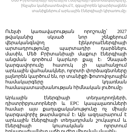
Մեծ Բրիտանիայի արևային էներգիայի կանոնակարգերը,
ինչպես կանխատեսվում է, զգալիորեն կբարձրացնեն
տանիքներում արևային էներգիայի կիրառումը։
Ուելսի կառավարության որոշումը՝ 2027
թվականից սկսած նոր շենքերում
վերականգնվող էլեկտրաէներգիայի
արտադրությունը պարտադիր դարձնելու
մասին, Մեծ Բրիտանիայի մաքուր էներգիայի
անցման գործում կարևոր քայլ է։ Չնայած
կարգավորումը հատուկ չի պահանջում
արևային վահանակներ, ոլորտի փորձագետները
լայնորեն կարծում են, որ տանիքի ֆոտովոլտային
համակարգերը կդառնան
համապատասխանության հիմնական լուծումը։
Արևային էներգիայի տեղադրողների,
դիստրիբյուտորների և EPC կապալառուների
համար այս քաղաքականությունը ոչ միայն
կարգավորիչ թարմացում է։ Այն ազդարարում է
արևային էներգիայի տեղադրման շուկայում և
էներգիայի կուտակման ոլորտում
երկարաժամկետ աճի ուժեղ միտման մասին։