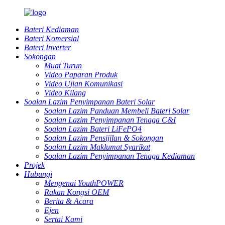
Bateri Kediaman
Bateri Komersial
Bateri Inverter
Sokongan
Muat Turun
Video Paparan Produk
Video Ujian Komunikasi
Video Kilang
Soalan Lazim Penyimpanan Bateri Solar
Soalan Lazim Panduan Membeli Bateri Solar
Soalan Lazim Penyimpanan Tenaga C&I
Soalan Lazim Bateri LiFePO4
Soalan Lazim Pensijilan & Sokongan
Soalan Lazim Maklumat Syarikat
Soalan Lazim Penyimpanan Tenaga Kediaman
Projek
Hubungi
Mengenai YouthPOWER
Rakan Kongsi OEM
Berita & Acara
Ejen
Sertai Kami