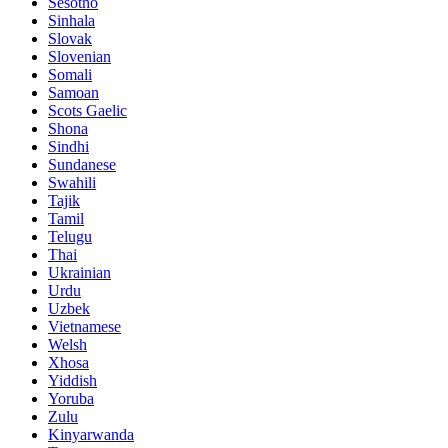
Sesotho
Sinhala
Slovak
Slovenian
Somali
Samoan
Scots Gaelic
Shona
Sindhi
Sundanese
Swahili
Tajik
Tamil
Telugu
Thai
Ukrainian
Urdu
Uzbek
Vietnamese
Welsh
Xhosa
Yiddish
Yoruba
Zulu
Kinyarwanda