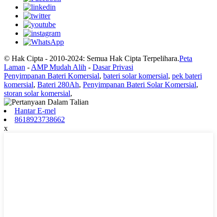
© Hak Cipta - 2010-2024: Semua Hak Cipta Terpelihara.
Peta
Laman
-
AMP Mudah Alih
-
Dasar Privasi
Penyimpanan Bateri Komersial
,
bateri solar komersial
,
pek bateri
komersial
,
Bateri 280Ah
,
Penyimpanan Bateri Solar Komersial
,
storan solar komersial
,
Hantar E-mel
8618923738662
x