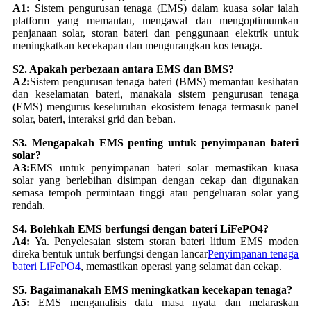
A1:
Sistem pengurusan tenaga (EMS) dalam kuasa solar ialah
platform yang memantau, mengawal dan mengoptimumkan
penjanaan solar, storan bateri dan penggunaan elektrik untuk
meningkatkan kecekapan dan mengurangkan kos tenaga.
S2. Apakah perbezaan antara EMS dan BMS?
A2:
Sistem pengurusan tenaga bateri (BMS) memantau kesihatan
dan keselamatan bateri, manakala sistem pengurusan tenaga
(EMS) mengurus keseluruhan ekosistem tenaga termasuk panel
solar, bateri, interaksi grid dan beban.
S3. Mengapakah EMS penting untuk penyimpanan bateri
solar?
A3:
EMS untuk penyimpanan bateri solar memastikan kuasa
solar yang berlebihan disimpan dengan cekap dan digunakan
semasa tempoh permintaan tinggi atau pengeluaran solar yang
rendah.
S4. Bolehkah EMS berfungsi dengan bateri LiFePO4?
A4:
Ya. Penyelesaian sistem storan bateri litium EMS moden
direka bentuk untuk berfungsi dengan lancar
Penyimpanan tenaga
bateri LiFePO4
, memastikan operasi yang selamat dan cekap.
S5. Bagaimanakah EMS meningkatkan kecekapan tenaga?
A5:
EMS menganalisis data masa nyata dan melaraskan