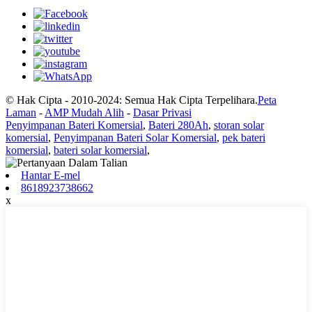
© Hak Cipta - 2010-2024: Semua Hak Cipta Terpelihara.
Peta
Laman
-
AMP Mudah Alih
-
Dasar Privasi
Penyimpanan Bateri Komersial
,
Bateri 280Ah
,
storan solar
komersial
,
Penyimpanan Bateri Solar Komersial
,
pek bateri
komersial
,
bateri solar komersial
,
Hantar E-mel
8618923738662
x