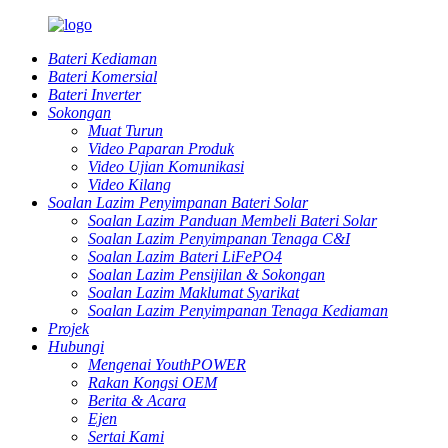
Bateri Kediaman
Bateri Komersial
Bateri Inverter
Sokongan
Muat Turun
Video Paparan Produk
Video Ujian Komunikasi
Video Kilang
Soalan Lazim Penyimpanan Bateri Solar
Soalan Lazim Panduan Membeli Bateri Solar
Soalan Lazim Penyimpanan Tenaga C&I
Soalan Lazim Bateri LiFePO4
Soalan Lazim Pensijilan & Sokongan
Soalan Lazim Maklumat Syarikat
Soalan Lazim Penyimpanan Tenaga Kediaman
Projek
Hubungi
Mengenai YouthPOWER
Rakan Kongsi OEM
Berita & Acara
Ejen
Sertai Kami