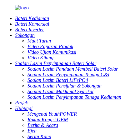
Bateri Kediaman
Bateri Komersial
Bateri Inverter
Sokongan
Muat Turun
Video Paparan Produk
Video Ujian Komunikasi
Video Kilang
Soalan Lazim Penyimpanan Bateri Solar
Soalan Lazim Panduan Membeli Bateri Solar
Soalan Lazim Penyimpanan Tenaga C&I
Soalan Lazim Bateri LiFePO4
Soalan Lazim Pensijilan & Sokongan
Soalan Lazim Maklumat Syarikat
Soalan Lazim Penyimpanan Tenaga Kediaman
Projek
Hubungi
Mengenai YouthPOWER
Rakan Kongsi OEM
Berita & Acara
Ejen
Sertai Kami