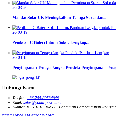
26-03-20
Mandat Solar UK Meningkatkan Tenaga Suria dan...
26-03-19
Penilaian C Bateri Litium Solar: Lengkap...
26-03-18
Penyimpanan Tenaga Jangka Pendek: Penyimpanan Tenag
Hubungi Kami
Telefon:
+86-755-89584948
Emel:
sales@youth-power.net
Alamat:
Bilik 1010, Blok A, Bangunan Pembangunan Rongch
PERTANYAAN SEKARANG