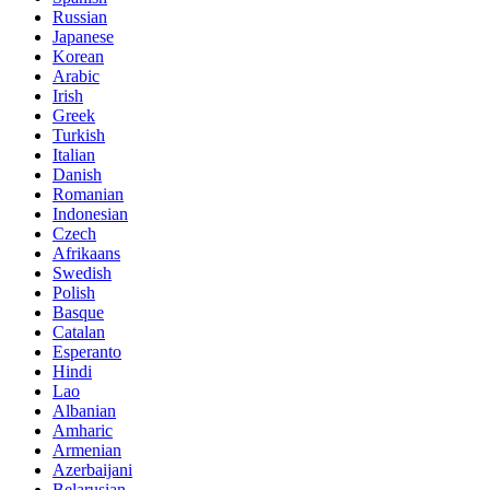
Russian
Japanese
Korean
Arabic
Irish
Greek
Turkish
Italian
Danish
Romanian
Indonesian
Czech
Afrikaans
Swedish
Polish
Basque
Catalan
Esperanto
Hindi
Lao
Albanian
Amharic
Armenian
Azerbaijani
Belarusian