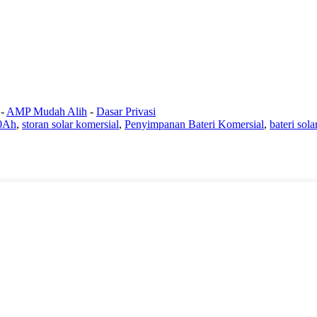
-
AMP Mudah Alih
-
Dasar Privasi
80Ah
,
storan solar komersial
,
Penyimpanan Bateri Komersial
,
bateri sola