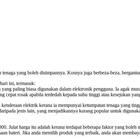
lah tenaga yang boleh disimpannya. Kosnya juga berbeza-beza, bergant
hari ini, termasuk:
-ion yang paling biasa digunakan dalam elektronik pengguna. Ia agak 
ng cepat rosak apabila terdedah kepada suhu tinggi atau kesejukan ya
m kenderaan elektrik kerana ia mempunyai ketumpatan tenaga yang tingg
 daripada jenis lain, yang menjadikannya kurang popular untuk digunak
0. Julat harga itu adalah kerana terdapat beberapa faktor yang boleh m
aan bateri. Jika anda memilih produk yang terbaik, anda akan membay