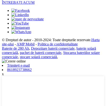
ÎNTREBAȚI ACUM
© Drepturi de autor - 2010-2024: Toate drepturile rezervate.
Harta
site-ului
-
AMP Mobil
-
Politica de confidențialitate
Baterie de 280 Ah
,
Depozitare baterii comerciale
,
baterie solară
comercială
,
pachet de baterii comerciale
,
Stocarea bateriilor solare
comerciale
,
stocare solară comercială
,
Trimiteți e-mail
8618923738662
x