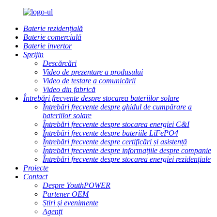
Baterie rezidențială
Baterie comercială
Baterie invertor
Sprijin
Descărcări
Video de prezentare a produsului
Video de testare a comunicării
Video din fabrică
Întrebări frecvente despre stocarea bateriilor solare
Întrebări frecvente despre ghidul de cumpărare a
bateriilor solare
Întrebări frecvente despre stocarea energiei C&I
Întrebări frecvente despre bateriile LiFePO4
Întrebări frecvente despre certificări și asistență
Întrebări frecvente despre informațiile despre companie
Întrebări frecvente despre stocarea energiei rezidențiale
Proiecte
Contact
Despre YouthPOWER
Partener OEM
Știri și evenimente
Agenți