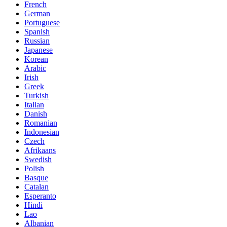
French
German
Portuguese
Spanish
Russian
Japanese
Korean
Arabic
Irish
Greek
Turkish
Italian
Danish
Romanian
Indonesian
Czech
Afrikaans
Swedish
Polish
Basque
Catalan
Esperanto
Hindi
Lao
Albanian