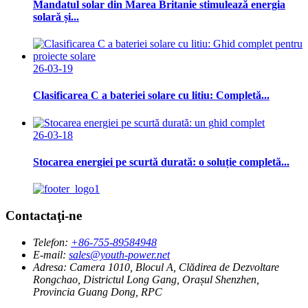
Mandatul solar din Marea Britanie stimulează energia
solară și...
26-03-19
Clasificarea C a bateriei solare cu litiu: Completă...
26-03-18
Stocarea energiei pe scurtă durată: o soluție completă...
Contactaţi-ne
Telefon:
+86-755-89584948
E-mail:
sales@youth-power.net
Adresa:
Camera 1010, Blocul A, Clădirea de Dezvoltare
Rongchao, Districtul Long Gang, Orașul Shenzhen,
Provincia Guang Dong, RPC