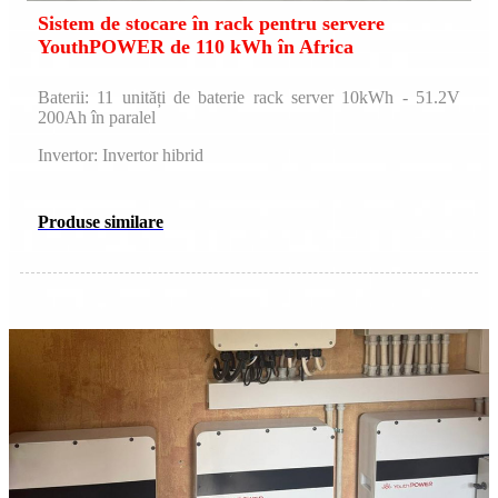
Sistem de stocare în rack pentru servere
YouthPOWER de 110 kWh în Africa
Baterii: 11 unități de baterie rack server 10kWh - 51.2V
200Ah în paralel
Invertor: Invertor hibrid
Produse similare