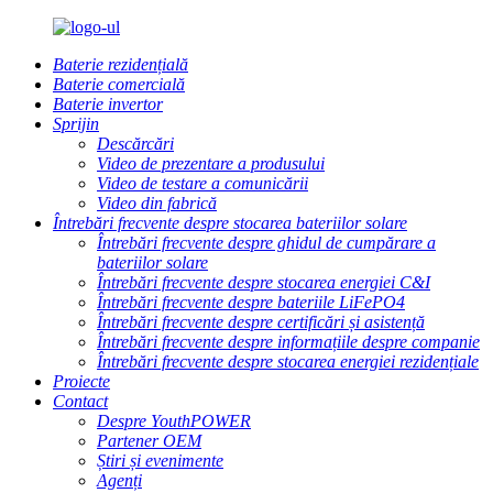
Baterie rezidențială
Baterie comercială
Baterie invertor
Sprijin
Descărcări
Video de prezentare a produsului
Video de testare a comunicării
Video din fabrică
Întrebări frecvente despre stocarea bateriilor solare
Întrebări frecvente despre ghidul de cumpărare a
bateriilor solare
Întrebări frecvente despre stocarea energiei C&I
Întrebări frecvente despre bateriile LiFePO4
Întrebări frecvente despre certificări și asistență
Întrebări frecvente despre informațiile despre companie
Întrebări frecvente despre stocarea energiei rezidențiale
Proiecte
Contact
Despre YouthPOWER
Partener OEM
Știri și evenimente
Agenți