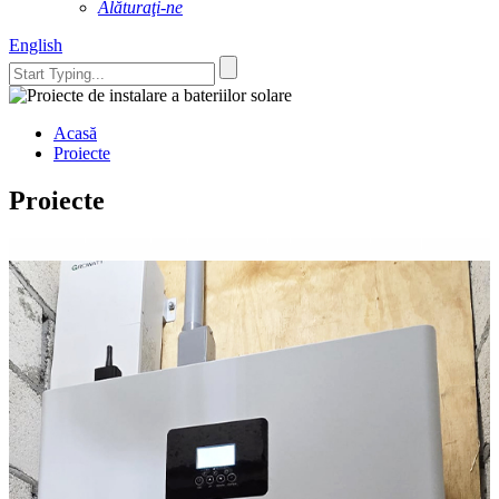
Alăturaţi-ne
English
Acasă
Proiecte
Proiecte