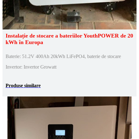
Instalație de stocare a bateriilor YouthPOWER de 20
kWh în Europa
Baterie: 51.2V 400Ah 20kWh LiFePO4, baterie de stocare
Invertor: Invertor Growatt
Produse similare