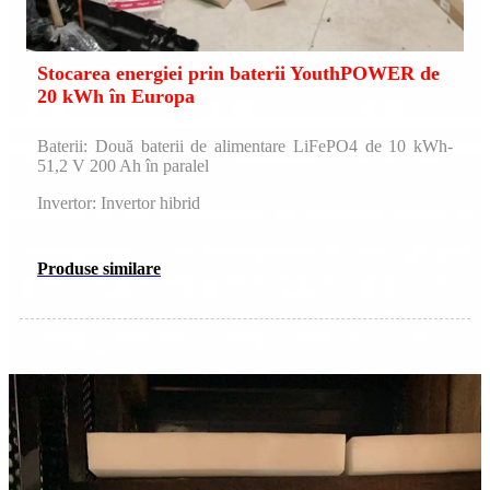
Stocarea energiei prin baterii YouthPOWER de
20 kWh în Europa
Baterii: Două baterii de alimentare LiFePO4 de 10 kWh-
51,2 V 200 Ah în paralel
Invertor: Invertor hibrid
Produse similare