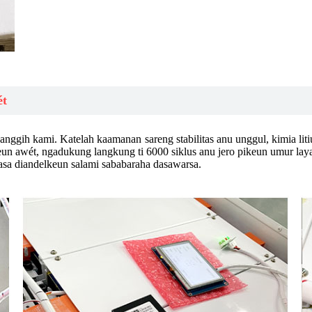
ét
nggih kami. Katelah kaamanan sareng stabilitas anu unggul, kimia liti
pikeun awét, ngadukung langkung ti 6000 siklus anu jero pikeun umur lay
iasa diandelkeun salami sababaraha dasawarsa.