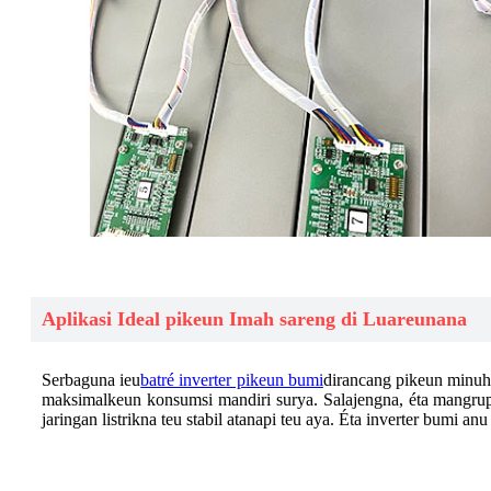
Aplikasi Ideal pikeun Imah sareng di Luareunana
Serbaguna ieu
batré inverter pikeun bumi
dirancang pikeun minuh
maksimalkeun konsumsi mandiri surya. Salajengna, éta mangrup
jaringan listrikna teu stabil atanapi teu aya. Éta inverter bumi