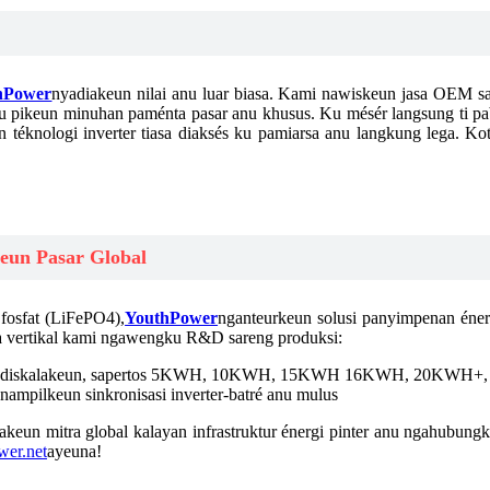
hPower
nyadiakeun nilai anu luar biasa. Kami nawiskeun jasa OEM
eu pikeun minuhan paménta pasar anu khusus. Ku mésér langsung ti pa
an téknologi inverter tiasa diaksés ku pamiarsa anu langkung lega. 
eun Pasar Global
fosfat (LiFePO4),
YouthPower
nganteurkeun solusi panyimpenan énerg
ara vertikal kami ngawengku R&D sareng produksi:
sa diskalakeun, sapertos 5KWH, 10KWH, 15KWH 16KWH, ​​20KWH+, jsb
nampilkeun sinkronisasi inverter-batré anu mulus
akeun mitra global kalayan infrastruktur énergi pinter anu ngahubung
wer.net
ayeuna!