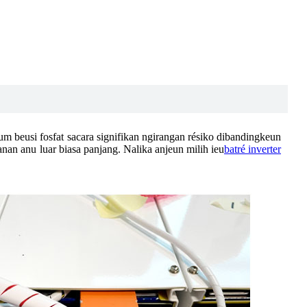
um beusi fosfat sacara signifikan ngirangan résiko dibandingkeun
anan anu luar biasa panjang. Nalika anjeun milih ieu
batré inverter