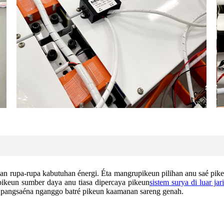
an rupa-rupa kabutuhan énergi. Éta mangrupikeun pilihan anu saé pi
ikeun sumber daya anu tiasa dipercaya pikeun
sistem surya di luar jar
 anu pangsaéna nganggo batré pikeun kaamanan sareng genah.