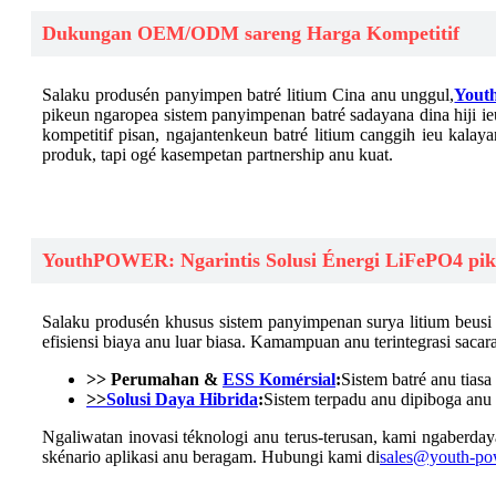
Dukungan OEM/ODM sareng Harga Kompetitif
Salaku produsén panyimpen batré litium Cina anu unggul,
Yout
pikeun ngaropea sistem panyimpenan batré sadayana dina hiji i
kompetitif pisan, ngajantenkeun batré litium canggih ieu kalay
produk, tapi ogé kasempetan partnership anu kuat.
YouthPOWER: Ngarintis Solusi Énergi LiFePO4 pik
Salaku produsén khusus sistem panyimpenan surya litium beusi 
efisiensi biaya anu luar biasa. Kamampuan anu terintegrasi sac
>> Perumahan &
ESS Komérsial
:
Sistem batré anu tia
>>
Solusi Daya Hibrida
:
Sistem terpadu anu dipiboga anu 
Ngaliwatan inovasi téknologi anu terus-terusan, kami ngaberday
skénario aplikasi anu beragam. Hubungi kami di
sales@youth-po