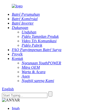
Batré Perumahan
Batré Komérsial
Batré Inverter
Dukungan
Unduhan
Pidéo Tampilan Produk
Video Tés Komunikasi
Pidéo Pabrik
FAQ Panyimpenan Batré Surya
Proyék
Kontak
Ngeunaan YouthPOWER
Mitra OEM
Warta & Acara
Agen
Ngahiji sareng Kami
English
Imah