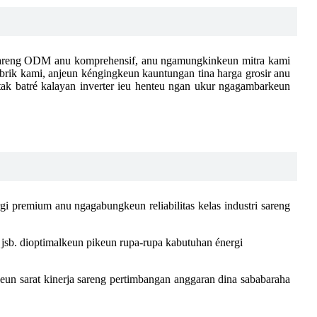
 sareng ODM anu komprehensif, anu ngamungkinkeun mitra kami
brik kami, anjeun kéngingkeun kauntungan tina harga grosir anu
Kotak batré kalayan inverter ieu henteu ngan ukur ngagambarkeun
i premium anu ngagabungkeun reliabilitas kelas industri sareng
. dioptimalkeun pikeun rupa-rupa kabutuhan énergi
keun sarat kinerja sareng pertimbangan anggaran dina sababaraha