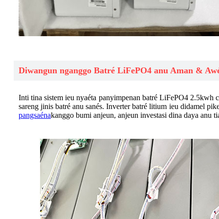
Diwangun nganggo Batré LiFePO4 anu Aman & Aw
Inti tina sistem ieu nyaéta panyimpenan batré LiFePO4 2.5kwh ca
sareng jinis batré anu sanés. Inverter batré litium ieu didamel 
pangsaéna
kanggo bumi anjeun, anjeun investasi dina daya anu t