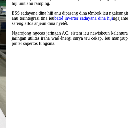
hiji unit anu ramping.
ESS sadayana dina hiji anu dipasang dina témbok ieu ngaleun
anu terintegrasi tina ieu
batré inverter sadayana dina hiji
ngajant
sareng artos anjeun dina nyetél.
Ngarojong ngecas jaringan AC, sistem ieu nawiskeun kalenturan
jaringan utilitas iraha waé énergi surya teu cekap. Ieu mangru
pinter sapertos fungsina.