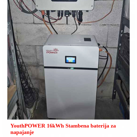
YouthPOWER 16kWh Stambena baterija za
napajanje