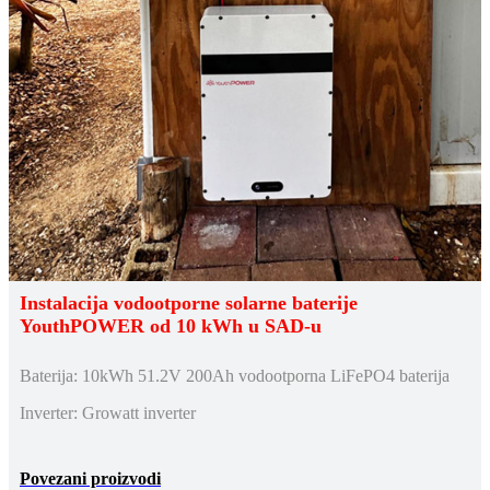
Instalacija vodootporne solarne baterije
YouthPOWER od 10 kWh u SAD-u
Baterija: 10kWh 51.2V 200Ah vodootporna LiFePO4 baterija
Inverter: Growatt inverter
Povezani proizvodi