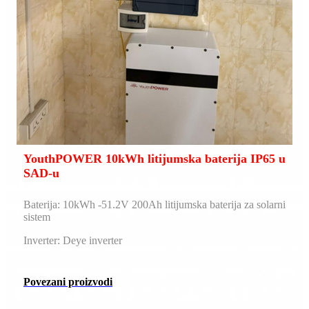
YouthPOWER 10kWh litijumska baterija IP65 u
SAD-u
Baterija: 10kWh -51.2V 200Ah litijumska baterija za solarni
sistem
Inverter: Deye inverter
Povezani proizvodi