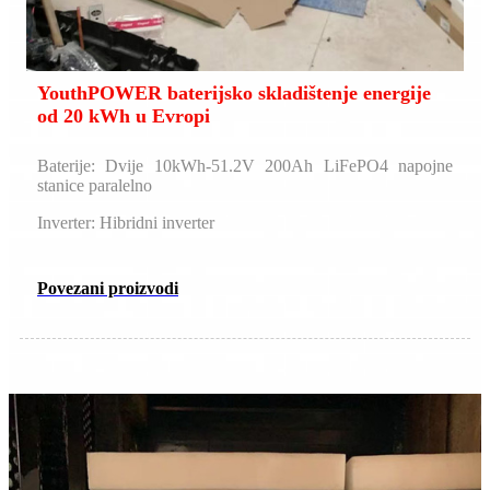
YouthPOWER baterijsko skladištenje energije
od 20 kWh u Evropi
Baterije: Dvije 10kWh-51.2V 200Ah LiFePO4 napojne
stanice paralelno
Inverter: Hibridni inverter
Povezani proizvodi