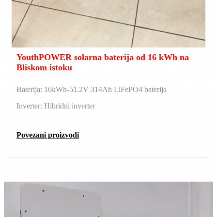
YouthPOWER solarna baterija od 16 kWh na
Bliskom istoku
Baterija: 16kWh-51.2V 314Ah LiFePO4 baterija
Inverter: Hibridni inverter
Povezani proizvodi