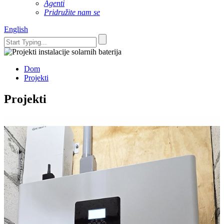
Agenti
Pridružite nam se
English
Dom
Projekti
Projekti