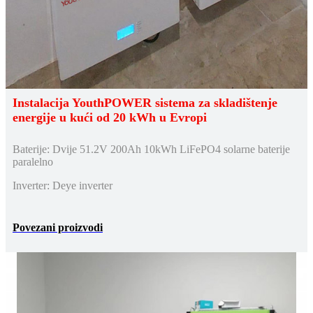
Instalacija YouthPOWER sistema za skladištenje
energije u kući od 20 kWh u Evropi
Baterije: Dvije 51.2V 200Ah 10kWh LiFePO4 solarne baterije
paralelno
Inverter: Deye inverter
Povezani proizvodi