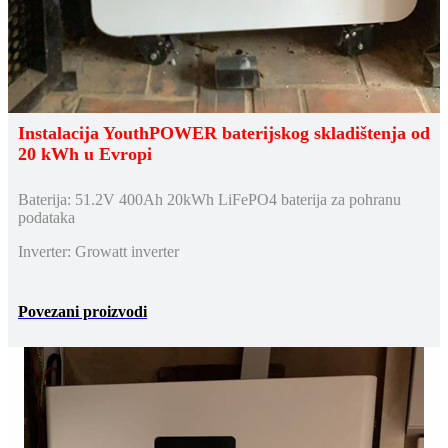
Instalacija YouthPOWER baterijskog skladištenja od
20 kWh u Evropi
Baterija: 51.2V 400Ah 20kWh LiFePO4 baterija za pohranu
podataka
Inverter: Growatt inverter
Povezani proizvodi