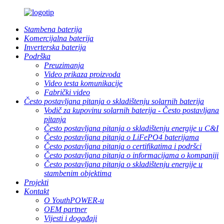
Stambena baterija
Komercijalna baterija
Inverterska baterija
Podrška
Preuzimanja
Video prikaza proizvoda
Video testa komunikacije
Fabrički video
Često postavljana pitanja o skladištenju solarnih baterija
Vodič za kupovinu solarnih baterija - Često postavljana
pitanja
Često postavljana pitanja o skladištenju energije u C&I
Često postavljana pitanja o LiFePO4 baterijama
Često postavljana pitanja o certifikatima i podršci
Često postavljana pitanja o informacijama o kompaniji
Često postavljana pitanja o skladištenju energije u
stambenim objektima
Projekti
Kontakt
O YouthPOWER-u
OEM partner
Vijesti i događaji