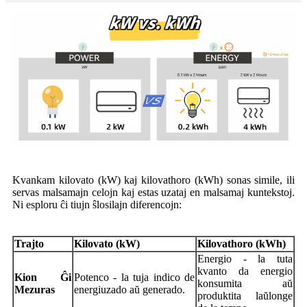
Kvankam kilovato (kW) kaj kilovathoro (kWh) sonas simile, ili
servas malsamajn celojn kaj estas uzataj en malsamaj kuntekstoj.
Ni esploru ĉi tiujn ŝlosilajn diferencojn:
Trajto
Kilovato (kW)
Kilovathoro (kWh)
Energio - la tuta
kvanto da energio
Kion Ĝi
Potenco - la tuja indico de
konsumita aŭ
Mezuras
energiuzado aŭ generado.
produktita laŭlonge