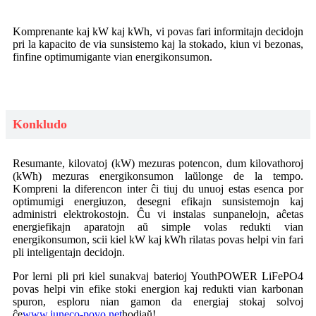
Komprenante kaj kW kaj kWh, vi povas fari informitajn decidojn
pri la kapacito de via sunsistemo kaj la stokado, kiun vi bezonas,
finfine optimumigante vian energikonsumon.
Konkludo
Resumante, kilovatoj (kW) mezuras potencon, dum kilovathoroj
(kWh) mezuras energikonsumon laŭlonge de la tempo.
Kompreni la diferencon inter ĉi tiuj du unuoj estas esenca por
optimumigi energiuzon, desegni efikajn sunsistemojn kaj
administri elektrokostojn. Ĉu vi instalas sunpanelojn, aĉetas
energiefikajn aparatojn aŭ simple volas redukti vian
energikonsumon, scii kiel kW kaj kWh rilatas povas helpi vin fari
pli inteligentajn decidojn.
Por lerni pli pri kiel sunakvaj baterioj YouthPOWER LiFePO4
povas helpi vin efike stoki energion kaj redukti vian karbonan
spuron, esploru nian gamon da energiaj stokaj solvoj
ĉe
www.juneco-povo.net
hodiaŭ!