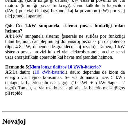
benzinujo (kiom longe ĝi daŭras). kW estas la povumo de via
motoro (kiom ĝi povas funkciigi). Ĉiam kalkulu la kapaciton
(kWh) por viaj ĉiutagaj bezonoj kaj la povumon (kW) por viaj
plej grandaj aparatoj.
Q4: Ĉu 1-kW sunpanela sistemo povas funkciigi mian
hejmon?
A4:
1-kW sunpanela sistemo ĝenerale ne sufiĉas por funkciigi
tutan hejmon, ĉar plej multaj domanaroj bezonas pli da potenco
(tipe 4-8 kW, depende de grandeco kaj uzado). Tamen, 1-kW
sistemo povas provizi iujn el viaj elektrobezonoj, precipe se vi
uzas energiefikajn aparatojn kaj havas malgrandan hejmon.
Demando 5:
Kiom longe daŭros 10 kWh-baterio?
A5:
La daŭro a
10 kWh-baterio
la daŭro dependas de kiom da
energio via hejmo konsumas. Se via domanaro uzas 5 kWh
ĉiutage, la baterio daŭrus 2 tagojn (10 kWh ÷ 5 kWh/tage = 2
tagoj). Tamen, se via uzado estas pli alta, la baterio malŝarĝiĝos
pli rapide.
Novaĵoj