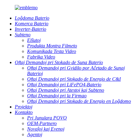
Loĝdoma Baterio
Komerca Baterio
Inverter-Baterio
Subteno
Elŝutoj
Produkta Montra Filmeto
Komunikada Testa Video
Fabrika Video
Oftaj Demandoj pri Stokado de Suna Baterio
Oftaj Demandoj pri Gvidilo por Aĉetado de Sunaj
Baterioj
Oftaj Demandoj pri Stokado de Energio de C&I
Oftaj Demandoj pri LiFePO4-Baterio
Oftaj Demandoj pri Atestoj kaj Subteno
Oftaj Demandoj pri la Firmao
Oftaj Demandoj pri Stokado de Energio en Loĝdomo
Projektoj
Kontakto
Pri Junulara POVO
OEM-Partnero
Novaĵoj kaj Evenoj
Agentoj