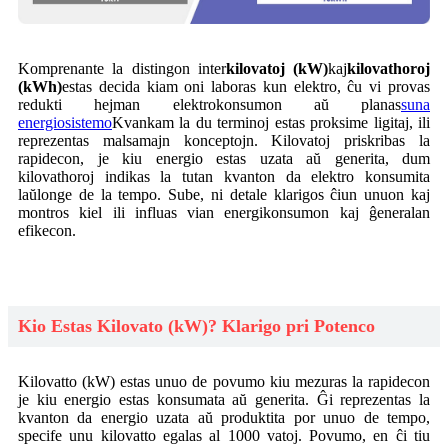
Komprenante la distingon inter
kilovatoj (kW)
kaj
kilovathoroj
(kWh)
estas decida kiam oni laboras kun elektro, ĉu vi provas
redukti hejman elektrokonsumon aŭ planas
suna
energiosistemo
Kvankam la du terminoj estas proksime ligitaj, ili
reprezentas malsamajn konceptojn. Kilovatoj priskribas la
rapidecon, je kiu energio estas uzata aŭ generita, dum
kilovathoroj indikas la tutan kvanton da elektro konsumita
laŭlonge de la tempo. Sube, ni detale klarigos ĉiun unuon kaj
montros kiel ili influas vian energikonsumon kaj ĝeneralan
efikecon.
Kio Estas Kilovato (kW)? Klarigo pri Potenco
Kilovatto (kW) estas unuo de povumo kiu mezuras la rapidecon
je kiu energio estas konsumata aŭ generita. Ĝi reprezentas la
kvanton da energio uzata aŭ produktita por unuo de tempo,
specife unu kilovatto egalas al 1000 vatoj. Povumo, en ĉi tiu