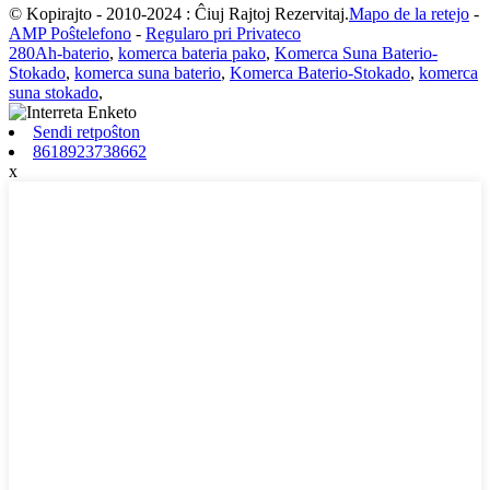
© Kopirajto - 2010-2024 : Ĉiuj Rajtoj Rezervitaj.
Mapo de la retejo
-
AMP Poŝtelefono
-
Regularo pri Privateco
280Ah-baterio
,
komerca bateria pako
,
Komerca Suna Baterio-
Stokado
,
komerca suna baterio
,
Komerca Baterio-Stokado
,
komerca
suna stokado
,
Sendi retpoŝton
8618923738662
x