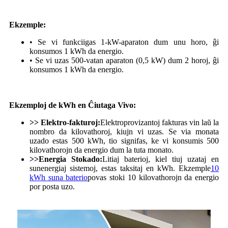
Ekzemple:
• Se vi funkciigas 1-kW-aparaton dum unu horo, ĝi
konsumos 1 kWh da energio.
• Se vi uzas 500-vatan aparaton (0,5 kW) dum 2 horoj, ĝi
konsumos 1 kWh da energio.
Ekzemploj de kWh en Ĉiutaga Vivo:
>> Elektro-fakturoj:
Elektroprovizantoj fakturas vin laŭ la
nombro da kilovathoroj, kiujn vi uzas. Se via monata
uzado estas 500 kWh, tio signifas, ke vi konsumis 500
kilovathorojn da energio dum la tuta monato.
>>
Energia Stokado:
Litiaj baterioj, kiel tiuj uzataj en
sunenergiaj sistemoj, estas taksitaj en kWh. Ekzemple
10
kWh suna baterio
povas stoki 10 kilovathorojn da energio
por posta uzo.