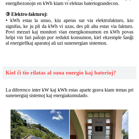
energibezonojn en kWh kiam vi elektas bateriograndecon.
③ Elektro-fakturoj:
•
kWh estas la unuo, kiu aperas sur via elektrofakturo, kio
signifas, ke ju pli da kWh vi uzas, des pli alta estas via fakturo.
Povi mezuri kaj monitori vian energikonsumon en kWh povas
helpi vin fari paŝojn por redukti konsumon, kiel ekzemple ŝanĝi
al energiefikaj aparatoj aŭ uzi sunenergian sistemon.
Kiel ĉi tio rilatas al suna energio kaj baterioj?
La diferenco inter kW kaj kWh estas aparte grava kiam temas pri
sunenergiaj sistemoj kaj energiakumulado.