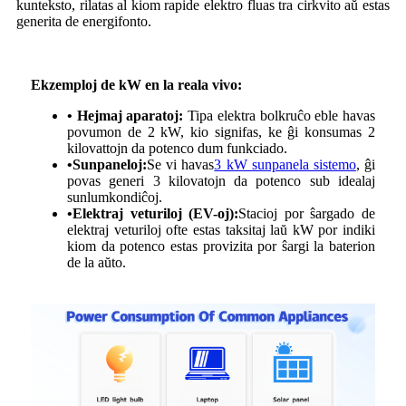
kunteksto, rilatas al kiom rapide elektro fluas tra cirkvito aŭ estas
generita de energifonto.
Ekzemploj de kW en la reala vivo:
• Hejmaj aparatoj:
Tipa elektra bolkruĉo eble havas
povumon de 2 kW, kio signifas, ke ĝi konsumas 2
kilovattojn da potenco dum funkciado.
•
Sunpaneloj:
Se vi havas
3 kW sunpanela sistemo
, ĝi
povas generi 3 kilovatojn da potenco sub idealaj
sunlumkondiĉoj.
•
Elektraj veturiloj (EV-oj):
Stacioj por ŝargado de
elektraj veturiloj ofte estas taksitaj laŭ kW por indiki
kiom da potenco estas provizita por ŝargi la baterion
de la aŭto.