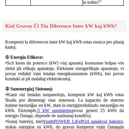
la nokto?"
Kial Gravas Ĉi Tiu Diferenco Inter kW kaj kWh?
Kompreni la diferencon inter kW kaj kWh estas esenca pro pluraj
kialoj:
① Energia Efikeco:
•
Scii kiom da potenco (kW) viaj aparatoj konsumas helpas vin
elekti pli efikajn aparatojn. Elektante energiefikajn aparatojn, vi
povas redukti vian totalan energikonsumon (kWh), kio povas
konduki al pli malaltaj elektrokostoj.
② Sunenergiaj Sistemoj:
•
Kiam oni instalas sunpanelojn, kompreni kW kaj kWh estas
ŝlosila por dimensigi vian sistemon. La kapacito de sistemo
kutime mezuriĝas en kW, dum la energiproduktado mezuriĝas en
kWh. Ekzemple,
5 kW sunsistemo
povus generi 25 kWh da
energio ĉiutage, depende de sunlumaj kondiĉoj.
•
Sunaj baterioj, kiel
YouthPOWER LiFePO4 sunakvaj baterioj
,
stokas energion en kWh, do gravas kompreni viajn ĉiutagajn