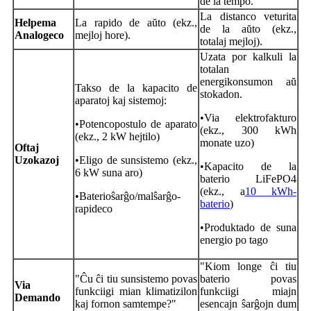
de la tempo.
La distanco veturita
Helpema
La rapido de aŭto (ekz.,
de la aŭto (ekz.,
Analogeco
mejloj hore).
totalaj mejloj).
Uzata por kalkuli la
totalan
energikonsumon aŭ
Takso de la kapacito de
stokadon.
aparatoj kaj sistemoj:
•
Via elektrofakturo
•
Potencopostulo de aparato
(ekz., 300 kWh
(ekz., 2 kW hejtilo)
monate uzo)
Oftaj
Uzokazoj
•
Eligo de sunsistemo (ekz.,
•
Kapacito de la
6 kW suna aro)
baterio LiFePO4
(ekz., a
10 kWh-
•
Baterioŝarĝo/malŝarĝo-
baterio
)
rapideco
•
Produktado de suna
energio po tago
"Kiom longe ĉi tiu
"Ĉu ĉi tiu sunsistemo povas
baterio povas
Via
funkciigi mian klimatizilon
funkciigi miajn
Demando
kaj fornon samtempe?"
esencajn ŝarĝojn dum