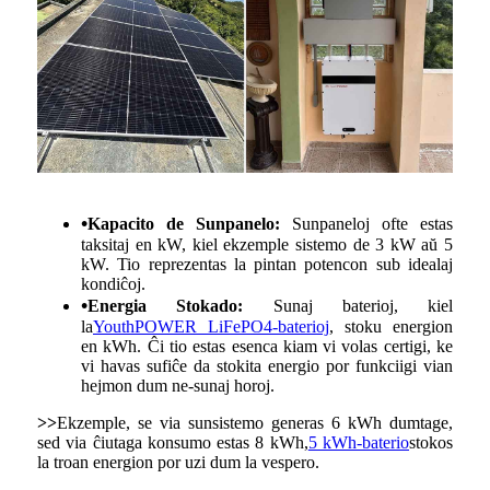
•
Kapacito de Sunpanelo:
Sunpaneloj ofte estas
taksitaj en kW, kiel ekzemple sistemo de 3 kW aŭ 5
kW. Tio reprezentas la pintan potencon sub idealaj
kondiĉoj.
•
Energia Stokado:
Sunaj baterioj, kiel
la
YouthPOWER LiFePO4-baterioj
, stoku energion
en kWh. Ĉi tio estas esenca kiam vi volas certigi, ke
vi havas sufiĉe da stokita energio por funkciigi vian
hejmon dum ne-sunaj horoj.
>>
Ekzemple, se via sunsistemo generas 6 kWh dumtage,
sed via ĉiutaga konsumo estas 8 kWh,
5 kWh-baterio
stokos
la troan energion por uzi dum la vespero.