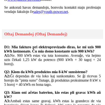
Se ankoraŭ havas demandojn, bonvolu kontakti niajn profesiajn
vendajn fakulojn ĉe
sales@youth-power.net
.
Oftaj Demandoj (Oftaj Demandoj)
D1: Mia fakturo pri elektroprovizado diras, ke mi uzis 900
kWh lastmonate. Ĉu mia domo konstante uzis 900 kWh?
A1:
Ne. 900 kWh estas via tuta konsumo. Averaĝe, via hejmo
uzis ĉirkaŭ 1,25 kW da potenco (900 kWh ÷ 30 tagoj ÷ 24
horoj).
Q2: Kiom da kWh produktos mia 8-kW sunsistemo?
A2:
Ĝi dependas de via loko kaj sunkontakto. Se ĝi ricevas 5
horojn da "pinta suno" ĉiutage, ĝi produktus proksimume 8 kW x
5 horoj = 40 kWh en bona tago.
Q3: Kiam oni aĉetas baterion, kio estas pli grava: kWh aŭ
kW?
A3:
Ambaŭ estas same gravaj. kWh estas la grandeco de via