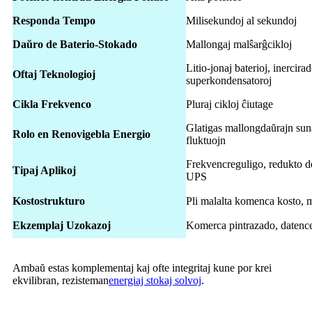
Responda Tempo
Milisekundoj al sekundoj
Daŭro de Baterio-Stokado
Mallongaj malŝarĝcikloj
Litio-jonaj baterioj, inercirad
Oftaj Teknologioj
superkondensatoroj
Cikla Frekvenco
Pluraj cikloj ĉiutage
Glatigas mallongdaŭrajn sun
Rolo en Renovigebla Energio
fluktuojn
Frekvencreguligo, redukto d
Tipaj Aplikoj
UPS
Kostostrukturo
Pli malalta komenca kosto, 
Ekzemplaj Uzokazoj
Komerca pintrazado, datence
Ambaŭ estas komplementaj kaj ofte integritaj kune por krei
ekvilibran, rezisteman
energiaj stokaj solvoj
.