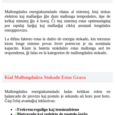
Mallongdaŭra energiakumulado rilatas al sistemoj, kiuj stokas
elektron kaj malŝarĝas ĝin dum mallonga tempodaŭro, tipe de
kelkaj minutoj ĝis 4 horoj. Ĉi tiuj sistemoj estas optimumigitaj
por rapidaj ŝarĝaj kaj malŝarĝaj cikloj anstataŭ longdaŭra
energiprovizo.
La difina faktoro estas la daŭro de energia stokado, kiu mezuras
kiom longe sistemo povas liveri potencon je sia nominala
kapacito. Kiam la bateria stokdaŭro estas mallonga sed tre
respondema, ĝi falas en la kategorion de mallongdaŭra stokado.
Kial Mallongdaŭra Stokado Estas Grava
Mallongdaŭra energiakumulado ludas kritikan rolon en
balancado de provizo kaj postulo je sekundo aŭ horo post horo.
Ĝiaj ĉefaj avantaĝoj inkluzivas:
√
Frekvencreguligo kaj tensiosubteno
√
Pintrazado kaj redukto de postulo-ŝarĝo