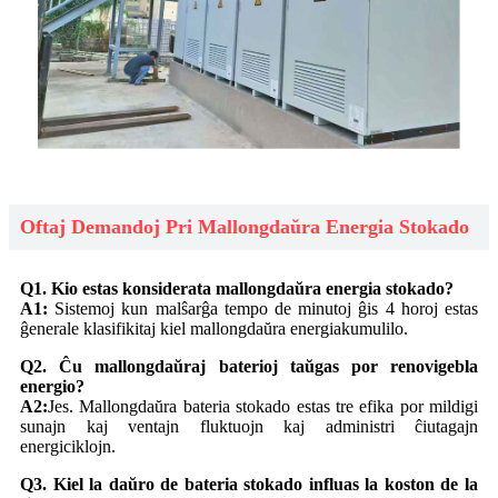
Oftaj Demandoj Pri Mallongdaŭra Energia Stokado
Q1. Kio estas konsiderata mallongdaŭra energia stokado?
A1:
Sistemoj kun malŝarĝa tempo de minutoj ĝis 4 horoj estas
ĝenerale klasifikitaj kiel mallongdaŭra energiakumulilo.
Q2. Ĉu mallongdaŭraj baterioj taŭgas por renovigebla
energio?
A2:
Jes. Mallongdaŭra bateria stokado estas tre efika por mildigi
sunajn kaj ventajn fluktuojn kaj administri ĉiutagajn
energiciklojn.
Q3. Kiel la daŭro de bateria stokado influas la koston de la