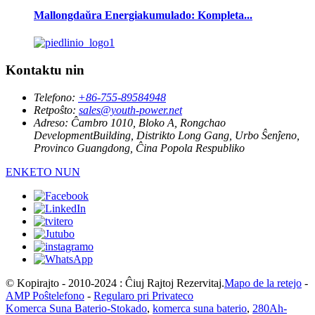
Mallongdaŭra Energiakumulado: Kompleta...
Kontaktu nin
Telefono:
+86-755-89584948
Retpoŝto:
sales@youth-power.net
Adreso:
Ĉambro 1010, Bloko A, Rongchao
DevelopmentBuilding, Distrikto Long Gang, Urbo Ŝenĵeno,
Provinco Guangdong, Ĉina Popola Respubliko
ENKETO NUN
© Kopirajto - 2010-2024 : Ĉiuj Rajtoj Rezervitaj.
Mapo de la retejo
-
AMP Poŝtelefono
-
Regularo pri Privateco
Komerca Suna Baterio-Stokado
,
komerca suna baterio
,
280Ah-