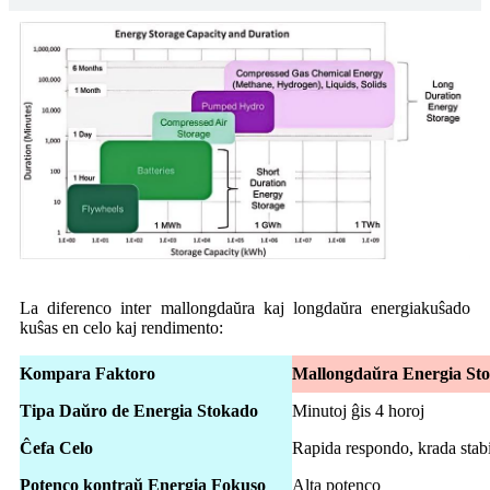
La diferenco inter mallongdaŭra kaj longdaŭra energiakuŝado
kuŝas en celo kaj rendimento:
Kompara Faktoro
Mallongdaŭra Energia St
Tipa Daŭro de Energia Stokado
Minutoj ĝis 4 horoj
Ĉefa Celo
Rapida respondo, krada stabi
Potenco kontraŭ Energia Fokuso
Alta potenco