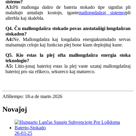
sistemo?
A3:
Pli mallonga daŭro de bateria stokado tipe signifas pli
malaltajn antaŭajn kostojn, igante
mallongdaŭraj sistemoj
pli
alirebla kaj skalebla.
Q4. Ĉu mallongdaŭra stokado povas anstataŭigi longdaŭran
stokadon?
A4:
Ne. Mallongdaŭra kaj longdaŭra energiakumulado servas
malsamajn celojn kaj funkcias plej bone kiam deplojitaj kune.
Q5. Kio estas la plej ofta mallongdaŭra energia stoka
teknologio?
A5:
Litio-jonaj baterioj estas la plej vaste uzataj mallongdaŭraj
baterioj pro sia efikeco, sekureco kaj matureco.
Afiŝtempo: 18-a de marto 2026
Novaĵoj
26-03-25