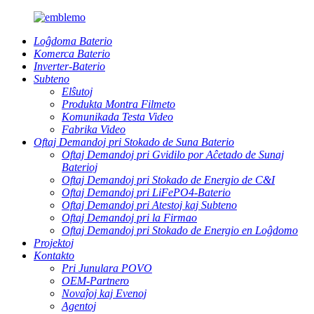
Loĝdoma Baterio
Komerca Baterio
Inverter-Baterio
Subteno
Elŝutoj
Produkta Montra Filmeto
Komunikada Testa Video
Fabrika Video
Oftaj Demandoj pri Stokado de Suna Baterio
Oftaj Demandoj pri Gvidilo por Aĉetado de Sunaj
Baterioj
Oftaj Demandoj pri Stokado de Energio de C&I
Oftaj Demandoj pri LiFePO4-Baterio
Oftaj Demandoj pri Atestoj kaj Subteno
Oftaj Demandoj pri la Firmao
Oftaj Demandoj pri Stokado de Energio en Loĝdomo
Projektoj
Kontakto
Pri Junulara POVO
OEM-Partnero
Novaĵoj kaj Evenoj
Agentoj