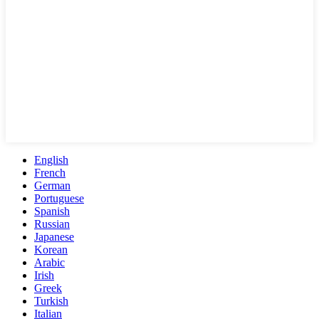
English
French
German
Portuguese
Spanish
Russian
Japanese
Korean
Arabic
Irish
Greek
Turkish
Italian