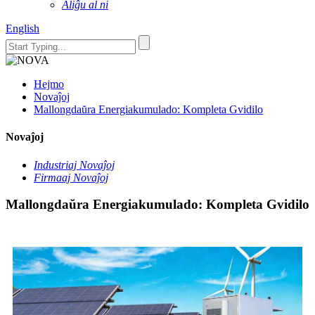
Aliĝu al ni
English
Hejmo
Novaĵoj
Mallongdaŭra Energiakumulado: Kompleta Gvidilo
Novaĵoj
Industriaj Novaĵoj
Firmaaj Novaĵoj
Mallongdaŭra Energiakumulado: Kompleta Gvidilo