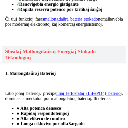
√
Renovigebla energio glatigante
√
Rapida rezerva potenco por kritikaj ŝarĝoj
Ĉi tiuj funkcioj faras
mallongdaŭra bateria stokado
nemalhavebla
por modernaj elektroretoj kaj komercaj energisistemoj.
Ŝlosilaj Mallongdaŭraj Energiaj Stokado-
Teknologioj
1. Mallongdaŭraj Baterioj
Litio-jonaj baterioj, precipe
litiaj ferfosfataj (LiFePO4) baterioj
,
dominas la merkaton por mallongdaŭraj baterioj. Ili ofertas:
● Alta potenca denseco
● Rapidaj respondotempoj
● Alta efikeco de rondiro
● Longa ciklovivo por ofta ŝargado