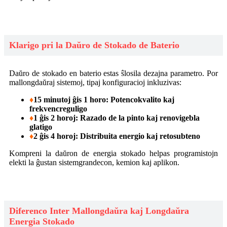
Klarigo pri la Daŭro de Stokado de Baterio
Daŭro de stokado en baterio estas ŝlosila dezajna parametro. Por
mallongdaŭraj sistemoj, tipaj konfiguracioj inkluzivas:
♦
15 minutoj ĝis 1 horo: Potencokvalito kaj
frekvencreguligo
♦
1 ĝis 2 horoj: Razado de la pinto kaj renovigebla
glatigo
♦
2 ĝis 4 horoj: Distribuita energio kaj retosubteno
Kompreni la daŭron de energia stokado helpas programistojn
elekti la ĝustan sistemgrandecon, kemion kaj aplikon.
Diferenco Inter Mallongdaŭra kaj Longdaŭra
Energia Stokado