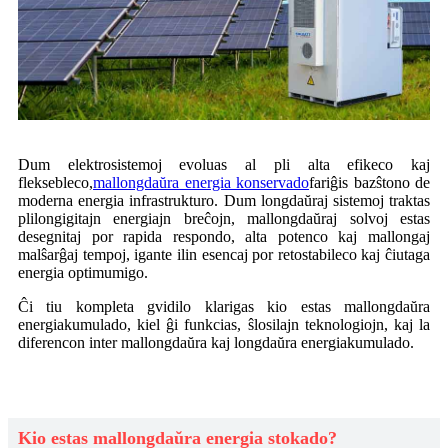
Dum elektrosistemoj evoluas al pli alta efikeco kaj
fleksebleco,
mallongdaŭra energia konservado
fariĝis bazŝtono de
moderna energia infrastrukturo. Dum longdaŭraj sistemoj traktas
plilongigitajn energiajn breĉojn, mallongdaŭraj solvoj estas
desegnitaj por rapida respondo, alta potenco kaj mallongaj
malŝarĝaj tempoj, igante ilin esencaj por retostabileco kaj ĉiutaga
energia optimumigo.
Ĉi tiu kompleta gvidilo klarigas kio estas mallongdaŭra
energiakumulado, kiel ĝi funkcias, ŝlosilajn teknologiojn, kaj la
diferencon inter mallongdaŭra kaj longdaŭra energiakumulado.
Kio estas mallongdaŭra energia stokado?