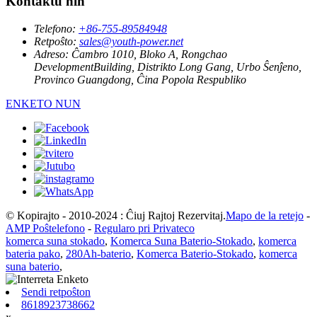
Kontaktu nin
Telefono:
+86-755-89584948
Retpoŝto:
sales@youth-power.net
Adreso:
Ĉambro 1010, Bloko A, Rongchao
DevelopmentBuilding, Distrikto Long Gang, Urbo Ŝenĵeno,
Provinco Guangdong, Ĉina Popola Respubliko
ENKETO NUN
© Kopirajto - 2010-2024 : Ĉiuj Rajtoj Rezervitaj.
Mapo de la retejo
-
AMP Poŝtelefono
-
Regularo pri Privateco
komerca suna stokado
,
Komerca Suna Baterio-Stokado
,
komerca
bateria pako
,
280Ah-baterio
,
Komerca Baterio-Stokado
,
komerca
suna baterio
,
Sendi retpoŝton
8618923738662