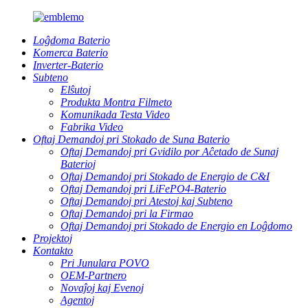
Loĝdoma Baterio
Komerca Baterio
Inverter-Baterio
Subteno
Elŝutoj
Produkta Montra Filmeto
Komunikada Testa Video
Fabrika Video
Oftaj Demandoj pri Stokado de Suna Baterio
Oftaj Demandoj pri Gvidilo por Aĉetado de Sunaj
Baterioj
Oftaj Demandoj pri Stokado de Energio de C&I
Oftaj Demandoj pri LiFePO4-Baterio
Oftaj Demandoj pri Atestoj kaj Subteno
Oftaj Demandoj pri la Firmao
Oftaj Demandoj pri Stokado de Energio en Loĝdomo
Projektoj
Kontakto
Pri Junulara POVO
OEM-Partnero
Novaĵoj kaj Evenoj
Agentoj