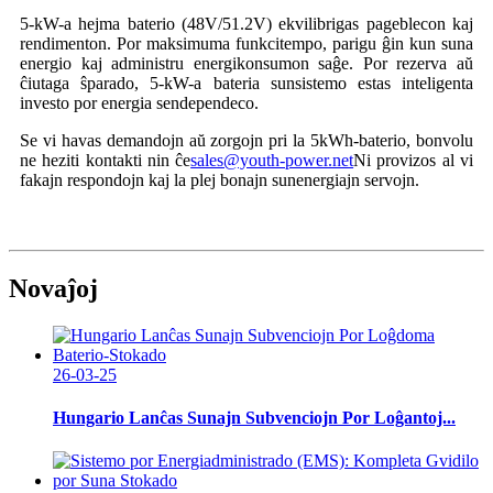
5-kW-a hejma baterio (48V/51.2V) ekvilibrigas pageblecon kaj
rendimenton. Por maksimuma funkcitempo, parigu ĝin kun suna
energio kaj administru energikonsumon saĝe. Por rezerva aŭ
ĉiutaga ŝparado, 5-kW-a bateria sunsistemo estas inteligenta
investo por energia sendependeco.
Se vi havas demandojn aŭ zorgojn pri la 5kWh-baterio, bonvolu
ne heziti kontakti nin ĉe
sales@youth-power.net
Ni provizos al vi
fakajn respondojn kaj la plej bonajn sunenergiajn servojn.
Novaĵoj
26-03-25
Hungario Lanĉas Sunajn Subvenciojn Por Loĝantoj...