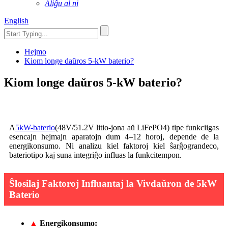
Aliĝu al ni
English
Hejmo
Kiom longe daŭros 5-kW baterio?
Kiom longe daŭros 5-kW baterio?
A
5kW-baterio
(48V/51.2V litio-jona aŭ LiFePO4) tipe funkciigas
esencajn hejmajn aparatojn dum 4–12 horoj, depende de la
energikonsumo. Ni analizu kiel faktoroj kiel ŝarĝograndeco,
bateriotipo kaj suna integriĝo influas la funkcitempon.
Ŝlosilaj Faktoroj Influantaj la Vivdaŭron de 5kW
Baterio
▲
Energikonsumo: