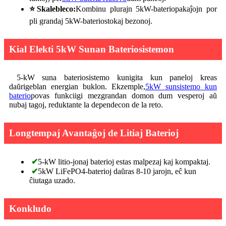
⭐
Skalebleco:
Kombinu plurajn 5kW-bateriopakaĵojn por
pli grandaj 5kW-bateriostokaj bezonoj.
Kial Elekti 5kW Sunan Bateriosistemon
5-kW suna bateriosistemo kunigita kun paneloj kreas
daŭrigeblan energian buklon. Ekzemple,
5kW sunsistemo kun
baterio
povas funkciigi mezgrandan domon dum vesperoj aŭ
nubaj tagoj, reduktante la dependecon de la reto.
Longtempaj Avantaĝoj de Litiaj Baterioj
✔
5-kW litio-jonaj baterioj estas malpezaj kaj kompaktaj.
✔
5kW LiFePO4-baterioj daŭras 8-10 jarojn, eĉ kun
ĉiutaga uzado.
Konkludo