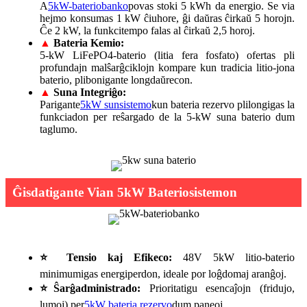
A
5kW-bateriobanko
povas stoki 5 kWh da energio. Se via
hejmo konsumas 1 kW ĉiuhore, ĝi daŭras ĉirkaŭ 5 horojn.
Ĉe 2 kW, la funkcitempo falas al ĉirkaŭ 2,5 horoj.
▲
Bateria Kemio:
5-kW LiFePO4-baterio (litia fera fosfato) ofertas pli
profundajn malŝarĝciklojn kompare kun tradicia litio-jona
baterio, plibonigante longdaŭrecon.
▲
Suna Integriĝo:
Parigante
5kW sunsistemo
kun bateria rezervo plilongigas la
funkciadon per reŝargado de la 5-kW suna baterio dum
taglumo.
Ĝisdatigante Vian 5kW Bateriosistemon
⭐ Tensio kaj Efikeco:
48V 5kW litio-baterio
minimumigas energiperdon, ideale por loĝdomaj aranĝoj.
⭐
Ŝarĝadministrado:
Prioritatigu esencaĵojn (fridujo,
lumoj) per
5kW bateria rezervo
dum paneoj.