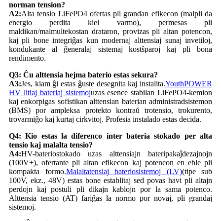
norman tension?
A2:
Alta tensio LiFePO4 ofertas pli grandan efikecon (malpli da
energio perdita kiel varmo), permesas pli
maldikan/malmultekostan drataron, provizas pli altan potencon,
kaj pli bone integriĝas kun modernaj alttensiaj sunaj invetiloj,
kondukante al ĝeneralaj sistemaj kostŝparoj kaj pli bona
rendimento.
Q3: Ĉu alttensia hejma baterio estas sekura?
A3:
Jes, kiam ĝi estas ĝuste desegnita kaj instalita.
YouthPOWER
HV litiaj bateriaj sistemoj
uzas esence stabilan LiFePO4-kemion
kaj enkorpigas sofistikan alttensian baterian administradsistemon
(BMS) por ampleksa protekto kontraŭ trotensio, trokurento,
trovarmiĝo kaj kurtaj cirkvitoj. Profesia instalado estas decida.
Q4: Kio estas la diferenco inter bateria stokado per alta
tensio kaj malalta tensio?
A4:
HV-bateriostokado uzas alttensiajn bateripakaĵdezajnojn
(100V+), ofertante pli altan efikecon kaj potencon en eble pli
kompakta formo.
Malaltatensiaj bateriosistemoj (LV)
(tipe sub
100V, ekz., 48V) estas bone establitaj sed povas havi pli altajn
perdojn kaj postuli pli dikajn kablojn por la sama potenco.
Alttensia tensio (AT) fariĝas la normo por novaj, pli grandaj
sistemoj.