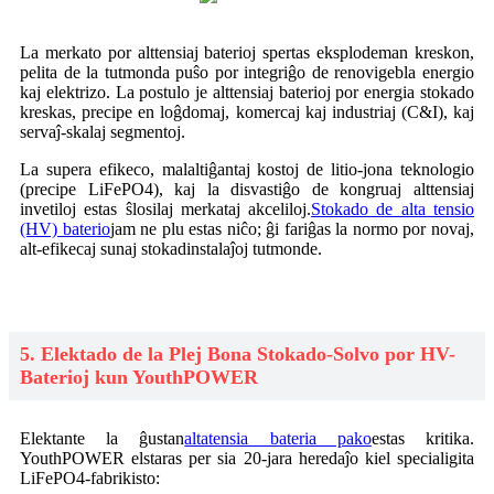
La merkato por alttensiaj baterioj spertas eksplodeman kreskon,
pelita de la tutmonda puŝo por integriĝo de renovigebla energio
kaj elektrizo. La postulo je alttensiaj baterioj por energia stokado
kreskas, precipe en loĝdomaj, komercaj kaj industriaj (C&I), kaj
servaĵ-skalaj segmentoj.
La supera efikeco, malaltiĝantaj kostoj de litio-jona teknologio
(precipe LiFePO4), kaj la disvastiĝo de kongruaj alttensiaj
invetiloj estas ŝlosilaj merkataj akceliloj.
Stokado de alta tensio
(HV) baterio
jam ne plu estas niĉo; ĝi fariĝas la normo por novaj,
alt-efikecaj sunaj stokadinstalaĵoj tutmonde.
5. Elektado de la Plej Bona Stokado-Solvo por HV-
Baterioj kun YouthPOWER
Elektante la ĝustan
altatensia bateria pako
estas kritika.
YouthPOWER elstaras per sia 20-jara heredaĵo kiel specialigita
LiFePO4-fabrikisto: