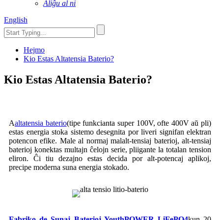
Aliĝu al ni
English
Hejmo
Kio Estas Altatensia Baterio?
Kio Estas Altatensia Baterio?
A
altatensia baterio
(tipe funkcianta super 100V, ofte 400V aŭ pli)
estas energia stoka sistemo desegnita por liveri signifan elektran
potencon efike. Male al normaj malalt-tensiaj baterioj, alt-tensiaj
baterioj konektas multajn ĉelojn serie, pliigante la totalan tension
eliron. Ĉi tiu dezajno estas decida por alt-potencaj aplikoj,
precipe moderna suna energia stokado.
Fabriko de Sunaj Baterioj YouthPOWER LiFePO4
kun 20