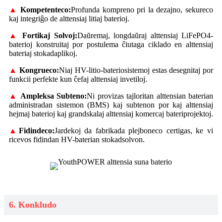
▲
Kompetenteco:
Profunda kompreno pri la dezajno, sekureco
kaj integriĝo de alttensiaj litiaj baterioj.
▲
Fortikaj Solvoj:
Daŭremaj, longdaŭraj alttensiaj LiFePO4-
baterioj konstruitaj por postulema ĉiutaga ciklado en alttensiaj
bateriaj stokadaplikoj.
▲
Kongrueco:
Niaj HV-litio-bateriosistemoj estas desegnitaj por
funkcii perfekte kun ĉefaj alttensiaj invetiloj.
▲
Ampleksa Subteno:
Ni provizas tajloritan alttensian baterian
administradan sistemon (BMS) kaj subtenon por kaj alttensiaj
hejmaj baterioj kaj grandskalaj alttensiaj komercaj bateriprojektoj.
▲
Fidindeco:
Jardekoj da fabrikada plejboneco certigas, ke vi
ricevos fidindan HV-baterian stokadsolvon.
6. Konkludo