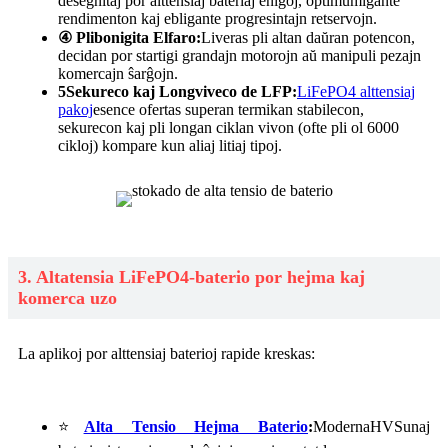
desegnitaj por alttensiaj bateriaj enigoj, optimumigante
rendimenton kaj ebligante progresintajn retservojn.
④
Plibonigita Elfaro:
Liveras pli altan daŭran potencon,
decidan por startigi grandajn motorojn aŭ manipuli pezajn
komercajn ŝarĝojn.
5
Sekureco kaj Longviveco de LFP:
LiFePO4 alttensiaj
pakoj
esence ofertas superan termikan stabilecon,
sekurecon kaj pli longan ciklan vivon (ofte pli ol 6000
cikloj) kompare kun aliaj litiaj tipoj.
3. Altatensia LiFePO4-baterio por hejma kaj
komerca uzo
La aplikoj por alttensiaj baterioj rapide kreskas:
⭐
Alta Tensio Hejma Baterio
:
Moderna
HV
Sunaj