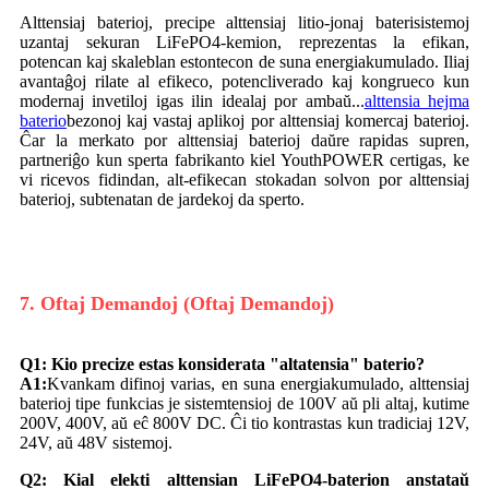
Alttensiaj baterioj, precipe alttensiaj litio-jonaj baterisistemoj
uzantaj sekuran LiFePO4-kemion, reprezentas la efikan,
potencan kaj skaleblan estontecon de suna energiakumulado. Iliaj
avantaĝoj rilate al efikeco, potencliverado kaj kongrueco kun
modernaj invetiloj igas ilin idealaj por ambaŭ...
alttensia hejma
baterio
bezonoj kaj vastaj aplikoj por alttensiaj komercaj baterioj.
Ĉar la merkato por alttensiaj baterioj daŭre rapidas supren,
partneriĝo kun sperta fabrikanto kiel YouthPOWER certigas, ke
vi ricevos fidindan, alt-efikecan stokadan solvon por alttensiaj
baterioj, subtenatan de jardekoj da sperto.
7. Oftaj Demandoj (Oftaj Demandoj)
Q1: Kio precize estas konsiderata "altatensia" baterio?
A1:
Kvankam difinoj varias, en suna energiakumulado, alttensiaj
baterioj tipe funkcias je sistemtensioj de 100V aŭ pli altaj, kutime
200V, 400V, aŭ eĉ 800V DC. Ĉi tio kontrastas kun tradiciaj 12V,
24V, aŭ 48V sistemoj.
Q2: Kial elekti alttensian LiFePO4-baterion anstataŭ