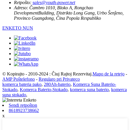
Retpoŝto:
sales@youth-power.net
Adreso:
Ĉambro 1010, Bloko A, Rongchao
DevelopmentBuilding, Distrikto Long Gang, Urbo Ŝenĵeno,
Provinco Guangdong, Ĉina Popola Respubliko
ENKETO NUN
© Kopirajto - 2010-2024 : Ĉiuj Rajtoj Rezervitaj.
Mapo de la retejo
-
AMP Poŝtelefono
-
Regularo pri Privateco
komerca bateria pako
,
280Ah-baterio
,
Komerca Suna Baterio-
Stokado
,
Komerca Baterio-Stokado
,
komerca suna baterio
,
komerca
suna stokado
,
Sendi retpoŝton
8618923738662
x