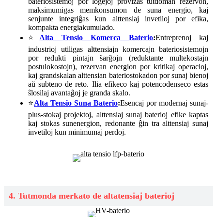
bateriosistemoj por loĝejoj provizas tutdoman rezervon,
maksimumigas memkonsumon de suna energio, kaj
senjunte integriĝas kun alttensiaj invetiloj por efika,
kompakta energiakumulado.
⭐
Alta Tensio Komerca Baterio
:
Entreprenoj kaj
industrioj utiligas alttensiajn komercajn bateriosistemojn
por redukti pintajn ŝarĝojn (reduktante multekostajn
postulokostojn), rezervan energion por kritikaj operacioj,
kaj grandskalan alttensian bateriostokadon por sunaj bienoj
aŭ subteno de reto. Ilia efikeco kaj potencodenseco estas
ŝlosilaj avantaĝoj je granda skalo.
⭐
Alta Tensio Suna Baterio
:
Esencaj por modernaj sunaj-
plus-stokaj projektoj, alttensiaj sunaj baterioj efike kaptas
kaj stokas sunenergion, redonante ĝin tra alttensiaj sunaj
invetiloj kun minimumaj perdoj.
4. Tutmonda merkato de altatensiaj baterioj