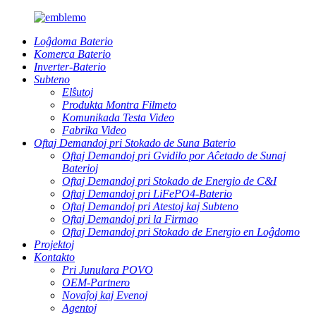
Loĝdoma Baterio
Komerca Baterio
Inverter-Baterio
Subteno
Elŝutoj
Produkta Montra Filmeto
Komunikada Testa Video
Fabrika Video
Oftaj Demandoj pri Stokado de Suna Baterio
Oftaj Demandoj pri Gvidilo por Aĉetado de Sunaj
Baterioj
Oftaj Demandoj pri Stokado de Energio de C&I
Oftaj Demandoj pri LiFePO4-Baterio
Oftaj Demandoj pri Atestoj kaj Subteno
Oftaj Demandoj pri la Firmao
Oftaj Demandoj pri Stokado de Energio en Loĝdomo
Projektoj
Kontakto
Pri Junulara POVO
OEM-Partnero
Novaĵoj kaj Evenoj
Agentoj