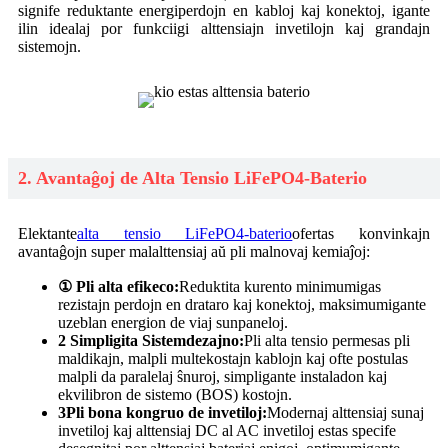
signife reduktante energiperdojn en kabloj kaj konektoj, igante
ilin idealaj por funkciigi alttensiajn invetilojn kaj grandajn
sistemojn.
2. Avantaĝoj de Alta Tensio LiFePO4-Baterio
Elektante
alta tensio LiFePO4-baterio
ofertas konvinkajn
avantaĝojn super malalttensiaj aŭ pli malnovaj kemiaĵoj:
①
Pli alta efikeco:
Reduktita kurento minimumigas
rezistajn perdojn en drataro kaj konektoj, maksimumigante
uzeblan energion de viaj sunpaneloj.
2
Simpligita Sistemdezajno:
Pli alta tensio permesas pli
maldikajn, malpli multekostajn kablojn kaj ofte postulas
malpli da paralelaj ŝnuroj, simpligante instaladon kaj
ekvilibron de sistemo (BOS) kostojn.
3
Pli bona kongruo de invetiloj:
Modernaj alttensiaj sunaj
invetiloj kaj alttensiaj DC al AC invetiloj estas specife