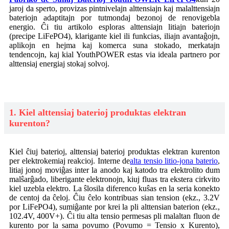
jaroj da sperto, provizas pintnivelajn alttensiajn kaj malalttensiajn
bateriojn adaptitajn por tutmondaj bezonoj de renovigebla
energio. Ĉi tiu artikolo esploras alttensiajn litiajn bateriojn
(precipe LiFePO4), klarigante kiel ili funkcias, iliajn avantaĝojn,
aplikojn en hejma kaj komerca suna stokado, merkatajn
tendencojn, kaj kial YouthPOWER estas via ideala partnero por
alttensiaj energiaj stokaj solvoj.
1. Kiel alttensiaj baterioj produktas elektran
kurenton?
Kiel ĉiuj baterioj, alttensiaj baterioj produktas elektran kurenton
per elektrokemiaj reakcioj. Interne de
alta tensio litio-jona baterio
,
litiaj jonoj moviĝas inter la anodo kaj katodo tra elektrolito dum
malŝarĝado, liberigante elektronojn, kiuj fluas tra ekstera cirkvito
kiel uzebla elektro. La ŝlosila diferenco kuŝas en la seria konekto
de centoj da ĉeloj. Ĉiu ĉelo kontribuas sian tension (ekz., 3.2V
por LiFePO4), sumiĝante por krei la pli alttensian baterion (ekz.,
102.4V, 400V+). Ĉi tiu alta tensio permesas pli malaltan fluon de
kurento por la sama povumo (Povumo = Tensio x Kurento),