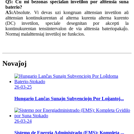
Q5: Ĉu mi bezonas specialan invetilon por alttensia suna
baterio?
A5:
Absolute. Vi devas uzi kongruan alttensian invetilon aŭ
alttensian kontinukurentan al alterna kurenta alterna kurento
(DC) invetilon, speciale desegnitan por akcepti la
kontinukurentan tensiintervalon de via alttensia bateriopakaĵo.
Normaj malalttensiaj invetiloj ne funkcios.
Novaĵoj
26-03-25
Hungario Lanĉas Sunajn Subvenciojn Por Loĝantoj...
26-03-24
Sistemo de Energia Administrado (EMS): Kompleta ...