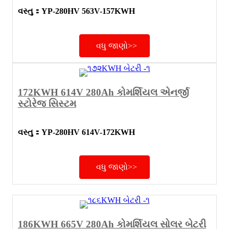
વસ્તુ
：
YP-280HV 563V-157KWH
વધુ જાણો>>
172KWH 614V 280Ah કોમર્શિયલ એનર્જી
સ્ટોરેજ સિસ્ટમ
વસ્તુ
：
YP-280HV 614V-172KWH
વધુ જાણો>>
186KWH 665V 280Ah કોમર્શિયલ સોલર બેટરી