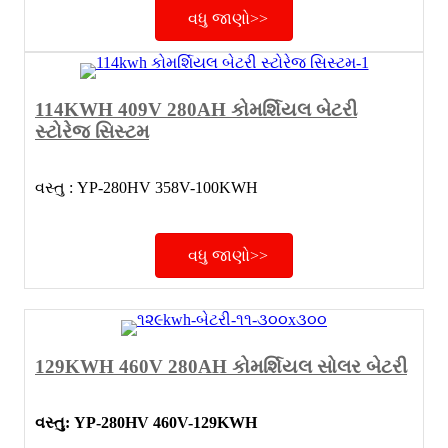
વધુ જાણો>>
114KWH 409V 280AH કોમર્શિયલ બેટરી
સ્ટોરેજ સિસ્ટમ
વસ્તુ : YP-280HV 358V-100KWH
વધુ જાણો>>
129KWH 460V 280AH કોમર્શિયલ સોલર બેટરી
વસ્તુ: YP-280HV 460V-129KWH