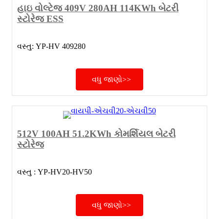
હાઇ વોલ્ટેજ 409V 280AH 114KWh બેટરી
સ્ટોરેજ ESS
વસ્તુ: YP-HV 409280
વધુ જાણો>>
512V 100AH ​​51.2KWh કોમર્શિયલ બેટરી
સ્ટોરેજ
વસ્તુ : YP-HV20-HV50
વધુ જાણો>>