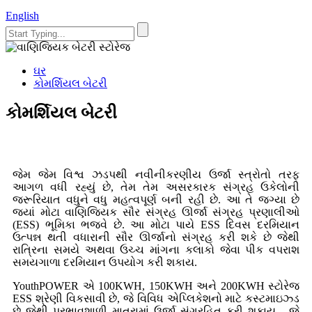
English
ઘર
કોમર્શિયલ બેટરી
કોમર્શિયલ બેટરી
જેમ જેમ વિશ્વ ઝડપથી નવીનીકરણીય ઉર્જા સ્ત્રોતો તરફ
આગળ વધી રહ્યું છે, તેમ તેમ અસરકારક સંગ્રહ ઉકેલોની
જરૂરિયાત વધુને વધુ મહત્વપૂર્ણ બની રહી છે. આ તે જગ્યા છે
જ્યાં મોટા વાણિજ્યિક સૌર સંગ્રહ ઊર્જા સંગ્રહ પ્રણાલીઓ
(ESS) ભૂમિકા ભજવે છે. આ મોટા પાયે ESS દિવસ દરમિયાન
ઉત્પન્ન થતી વધારાની સૌર ઊર્જાનો સંગ્રહ કરી શકે છે જેથી
રાત્રિના સમયે અથવા ઉચ્ચ માંગના કલાકો જેવા પીક વપરાશ
સમયગાળા દરમિયાન ઉપયોગ કરી શકાય.
YouthPOWER એ 100KWH, 150KWH અને 200KWH સ્ટોરેજ
ESS શ્રેણી વિકસાવી છે, જે વિવિધ એપ્લિકેશનો માટે કસ્ટમાઇઝ્ડ
છે જેથી પ્રભાવશાળી માત્રામાં ઉર્જા સંગ્રહિત કરી શકાય - જે