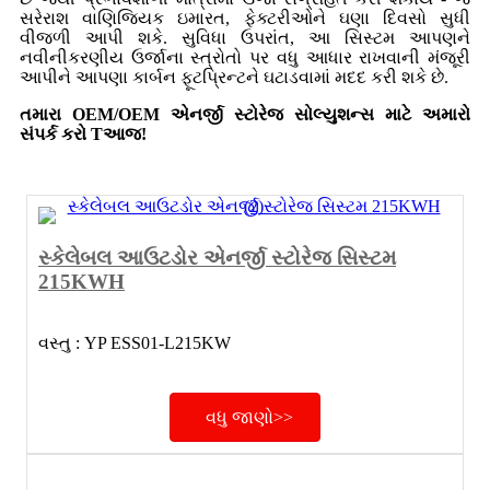
સરેરાશ વાણિજ્યિક ઇમારત, ફેક્ટરીઓને ઘણા દિવસો સુધી
વીજળી આપી શકે. સુવિધા ઉપરાંત, આ સિસ્ટમ આપણને
નવીનીકરણીય ઉર્જાના સ્ત્રોતો પર વધુ આધાર રાખવાની મંજૂરી
આપીને આપણા કાર્બન ફૂટપ્રિન્ટને ઘટાડવામાં મદદ કરી શકે છે.
તમારા OEM/OEM એનર્જી સ્ટોરેજ સોલ્યુશન્સ માટે અમારો
સંપર્ક કરો T
આજ!
સ્કેલેબલ આઉટડોર એનર્જી સ્ટોરેજ સિસ્ટમ
215KWH
વસ્તુ : YP ESS01-L215KW
વધુ જાણો>>