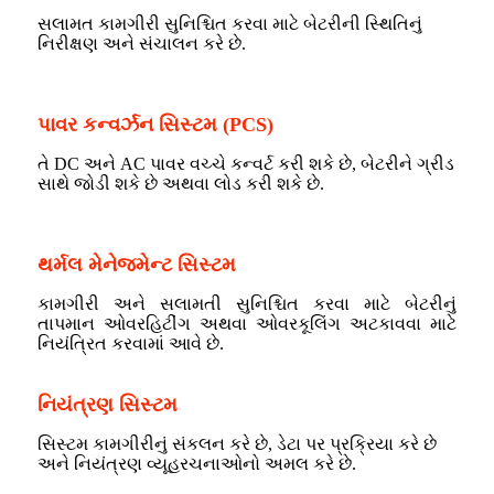
સલામત કામગીરી સુનિશ્ચિત કરવા માટે બેટરીની સ્થિતિનું
નિરીક્ષણ અને સંચાલન કરે છે.
બેસ
પાવર કન્વર્ઝન સિસ્ટમ (PCS)
તે DC અને AC પાવર વચ્ચે કન્વર્ટ કરી શકે છે, બેટરીને ગ્રીડ
સાથે જોડી શકે છે અથવા લોડ કરી શકે છે.
વાણિજ્યિક બેટરી
થર્મલ મેનેજમેન્ટ સિસ્ટમ
કામગીરી અને સલામતી સુનિશ્ચિત કરવા માટે બેટરીનું
તાપમાન ઓવરહિટીંગ અથવા ઓવરકૂલિંગ અટકાવવા માટે
નિયંત્રિત કરવામાં આવે છે.
નિયંત્રણ સિસ્ટમ
સિસ્ટમ કામગીરીનું સંકલન કરે છે, ડેટા પર પ્રક્રિયા કરે છે
અને નિયંત્રણ વ્યૂહરચનાઓનો અમલ કરે છે.
વાણિજ્યિક બેટરી સ્ટોરેજ