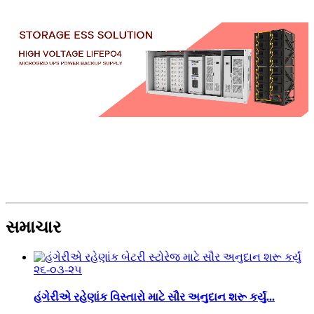
સમાચાર
૨૬-૦૩-૨૫
હંગેરીએ રહેણાંક વિસ્તારો માટે સૌર અનુદાન શરૂ કર્યું...