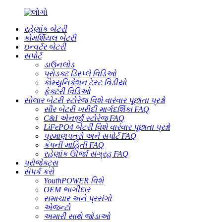
રહેણાંક બેટરી
કોમર્શિયલ બેટરી
ઇન્વર્ટર બેટરી
સપોર્ટ
ડાઉનલોડ
પ્રોડક્ટ ડિસ્પ્લે વિડિઓ
કોમ્યુનિકેશન ટેસ્ટ વિડીયો
ફેક્ટરી વિડિઓ
સોલાર બેટરી સ્ટોરેજ વિશે વારંવાર પૂછાતા પ્રશ્નો
સૌર બેટરી ખરીદી માર્ગદર્શિકા FAQ
C&I એનર્જી સ્ટોરેજ FAQ
LiFePO4 બેટરી વિશે વારંવાર પૂછાતા પ્રશ્નો
પ્રમાણપત્રો અને સપોર્ટ FAQ
કંપની માહિતી FAQ
રહેણાંક ઊર્જા સંગ્રહ FAQ
પ્રોજેક્ટ્સ
સંપર્ક કરો
YouthPOWER વિશે
OEM ભાગીદાર
સમાચાર અને પ્રસંગો
એજન્ટો
અમારી સાથે જોડાઓ