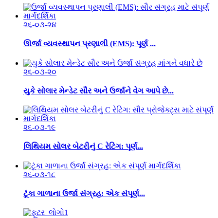
૨૬-૦૩-૨૪
ઊર્જા વ્યવસ્થાપન પ્રણાલી (EMS): પૂર્ણ ...
૨૬-૦૩-૨૦
યુકે સોલાર મેન્ડેટ સૌર અને ઉર્જાને વેગ આપે છે...
૨૬-૦૩-૧૯
લિથિયમ સોલર બેટરીનું C રેટિંગ: પૂર્ણ...
૨૬-૦૩-૧૮
ટૂંકા ગાળાના ઉર્જા સંગ્રહ: એક સંપૂર્ણ...