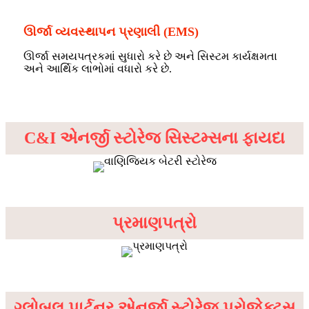
ઊર્જા વ્યવસ્થાપન પ્રણાલી (EMS)
ઊર્જા સમયપત્રકમાં સુધારો કરે છે અને સિસ્ટમ કાર્યક્ષમતા
અને આર્થિક લાભોમાં વધારો કરે છે.
વાણિજ્યિક સૌર બેટરી
C&I એનર્જી સ્ટોરેજ સિસ્ટમ્સના ફાયદા
પ્રમાણપત્રો
ગ્લોબલ પાર્ટનર એનર્જી સ્ટોરેજ પ્રોજેક્ટ્સ