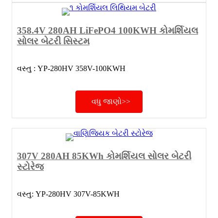
358.4V 280AH LiFePO4 100KWH કોમર્શિયલ
સોલર બેટરી સિસ્ટમ
વસ્તુ : YP-280HV 358V-100KWH
વધુ જાણો>>
307V 280AH 85KWh કોમર્શિયલ સોલર બેટરી
સ્ટોરેજ
વસ્તુ: YP-280HV 307V-85KWH