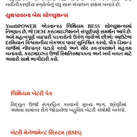
નવીનીકરણીય સ્ત્રોતોનું વધુ સારું સંચાલન સક્ષમ બનાવે છે.
યુથપાવરના બેસ સોલ્યુશન્સ
YouthPOWER એડવાન્સ્ડ લિથિયમ BESS સોલ્યુશન્સમાં
નિષ્ણાત છે, જે OEM કસ્ટમાઇઝેશનને સંપૂર્ણપણે સમર્થન આપે છે.
અમે મહત્વપૂર્ણ વ્યાપારી પડકારોનો ઉકેલ લાવીએ છીએ: આઉટેજ
દરમિયાન વિશ્વસનીય બેકઅપ પાવર સુનિશ્ચિત કરવો, પીક ડિમાન્ડ
ચાર્જમાં નોંધપાત્ર ઘટાડો કરવો અને સૌર સ્વ-વપરાશને મહત્તમ
બનાવવો. કસ્ટમાઇઝ્ડ ઉર્જા સ્થિતિસ્થાપકતા અને ખર્ચ બચત માટે
અમારી સાથે ભાગીદારી કરો.
લિથિયમ બેટરી પેક
વિદ્યુત ઉર્જા સંગ્રહિત કરવાનો મુખ્ય ભાગ, શ્રેણીમાં
અથવા સમાંતર રીતે જોડાયેલા બહુવિધ બેટરી કોષોથી બનેલો.
_
બેટરી મેનેજમેન્ટ સિસ્ટમ (BMS)