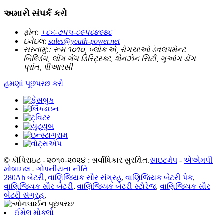
અમારો સંપર્ક કરો
ફોન:
+૮૬-૭૫૫-૮૯૫૮૪૯૪૮
ઇમેઇલ:
sales@youth-power.net
સરનામું::
રૂમ ૧૦૧૦, બ્લોક એ, રોંગચાઓ ડેવલપમેન્ટ
બિલ્ડિંગ, લોંગ ગેંગ ડિસ્ટ્રિક્ટ, શેનઝેન સિટી, ગુઆંગ ડોંગ
પ્રાંત, પીઆરસી
હમણાં પૂછપરછ કરો
© કૉપિરાઇટ - ૨૦૧૦-૨૦૨૪ : સર્વાધિકાર સુરક્ષિત.
સાઇટમેપ
-
એએમપી
મોબાઇલ
-
ગોપનીયતા નીતિ
280Ah બેટરી
,
વાણિજ્યિક સૌર સંગ્રહ
,
વાણિજ્યિક બેટરી પેક
,
વાણિજ્યિક સૌર બેટરી
,
વાણિજ્યિક બેટરી સ્ટોરેજ
,
વાણિજ્યિક સૌર
બેટરી સંગ્રહ
,
ઈમેલ મોકલો