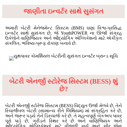
જાણીતા ઇન્વર્ટર સાથે સુસંગત
અમારી બેટરી મેનેજમેન્ટ સિસ્ટમ (BMS) ઘણા વિશ્વ-પ્રસિદ્ધ
ઇન્વર્ટર સાથે સુસંગત છે, જે YouthPOWER ના ઊર્જા સંગ્રહ
ઉકેલોને વાણિજ્યિક અને ઔદ્યોગિક એપ્લિકેશનો માટે એકીકૃત
સંકલિત, ભવિષ્ય-પ્રૂફ રોકાણ બનાવે છે.
બેટરી એનર્જી સ્ટોરેજ સિસ્ટમ (BESS) શું
છે?
બેટરી એનર્જી સ્ટોરેજ સિસ્ટમ (BESS) વિદ્યુત ઉર્જા મેળવે છે, તેને
રિચાર્જેબલ બેટરી (સામાન્ય રીતે લિથિયમ) માં સંગ્રહિત કરે છે,
અને જરૂર પડ્યે તેને ડિસ્ચાર્જ કરે છે. તે મહત્વપૂર્ણ બેકઅપ પાવર
પૂરો પાડે છે, ગ્રીડને સ્થિર કરે છે અને વાણિજ્યિક અને
ઔદ્યોગિક એપ્લિકેશનો માટે વીજળી ખર્ચ અને સૌર જેવા