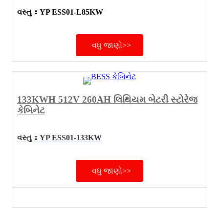
વસ્તુ
：
YP ESS01-L85KW
વધુ જાણો>>
133KWH 512V 260AH લિથિયમ બેટરી સ્ટોરેજ
કેબિનેટ
વસ્તુ
：
YP ESS01-133KW
વધુ જાણો>>