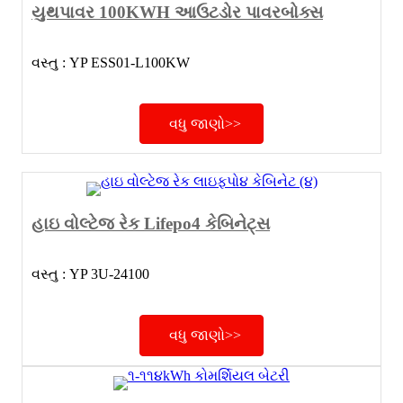
યુથપાવર 100KWH આઉટડોર પાવરબોક્સ
વસ્તુ : YP ESS01-L100KW
વધુ જાણો>>
હાઇ વોલ્ટેજ રેક Lifepo4 કેબિનેટ્સ
વસ્તુ : YP 3U-24100
વધુ જાણો>>