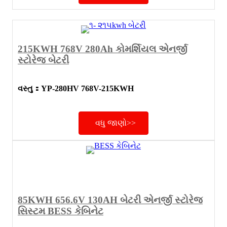
215KWH 768V 280Ah કોમર્શિયલ એનર્જી
સ્ટોરેજ બેટરી
વસ્તુ
：
YP-280HV 768V-215KWH
વધુ જાણો>>
85KWH 656.6V 130AH બેટરી એનર્જી સ્ટોરેજ
સિસ્ટમ BESS કેબિનેટ