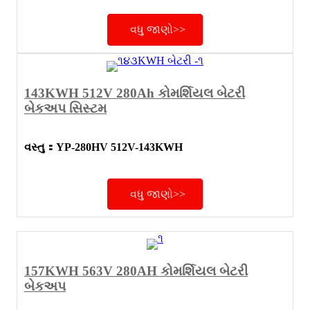
વધુ જાણો>>
143KWH 512V 280Ah કોમર્શિયલ બેટરી
બેકઅપ સિસ્ટમ
વસ્તુ
：
YP-280HV 512V-143KWH
વધુ જાણો>>
157KWH 563V 280AH કોમર્શિયલ બેટરી
બેકઅપ