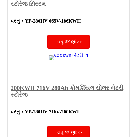
સ્ટોરેજ સિસ્ટમ
વસ્તુ
：
YP-280HV 665V-186KWH
વધુ જાણો>>
200KWH 716V 280Ah કોમર્શિયલ સોલર બેટરી
સ્ટોરેજ
વસ્તુ
：
YP-280HV 716V-200KWH
વધુ જાણો>>