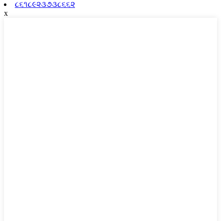
૮૬૧૮૯૨૩૭૩૮૬૬૨
x