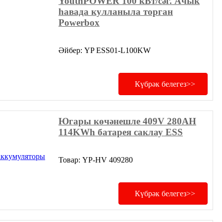
YouthPOWER 100 кВт/сәг. Ачык
һавада кулланыла торган
Powerbox
Әйбер: YP ESS01-L100KW
Күбрәк белегез>>
Югары көчәнешле 409V 280AH
114KWh батарея саклау ESS
Товар: YP-HV 409280
Күбрәк белегез>>