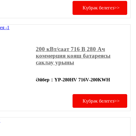
Күбрәк белегез>>
200 кВт/саат 716 В 280 Ач
коммерция кояш батареясы
саклау урыны
Әйбер
：
YP-280HV 716V-200KWH
Күбрәк белегез>>