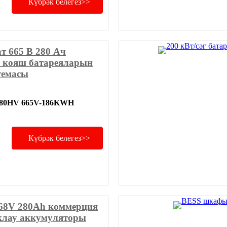
Күбрәк белегез>>
ат 665 В 280 Ач
 кояш батареяларын
темасы
80HV 665V-186KWH
Күбрәк белегез>>
8V 280Ah коммерция
аклау аккумуляторы