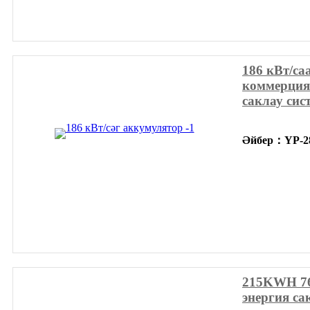
186 кВт/са
коммерция
саклау сис
Әйбер
：
YP-2
215KWH 76
энергия с