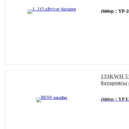
Әйбер
：
YP-2
133KWH 51
батареясы
Әйбер
：
YP E