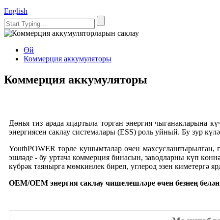
English
Өй
Коммерция аккумуляторы
Коммерция аккумуляторы
Дөнья тиз арада яңартыла торган энергия чыганакларына кү
энергиясен саклау системалары (ESS) роль уйный. Бу зур кү
YouthPOWER төрле кушымталар өчен махсуслаштырылган, гаҗ
эшләде - бу уртача коммерция бинасын, заводларны күп көнн
күбрәк таянырга мөмкинлек биреп, углерод эзен киметергә ярд
OEM/OEM энергия саклау чишелешләре өчен безнең белән 