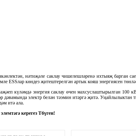
чкәнлектән, нәтиҗәле саклау чишелешләренә ихтыяҗ барган са
ләмле ESSлар көндез җитештерелгән артык кояш энергиясен төнлә
әеп күләмдә энергия саклау өчен махсуслаштырылган 100 кВт/с
әр дәвамында электр белән тәэмин итәргә җитә. Уңайлылыктан т
әм итә ала.
элемтәгә керегез T
бүген!