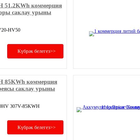
H ​​51.2KWh коммерция
оры саклау урыны
V20-HV50
Күбрәк белегез>>
H 85KWh коммерция
реясы саклау урыны
80HV 307V-85KWH
Күбрәк белегез>>