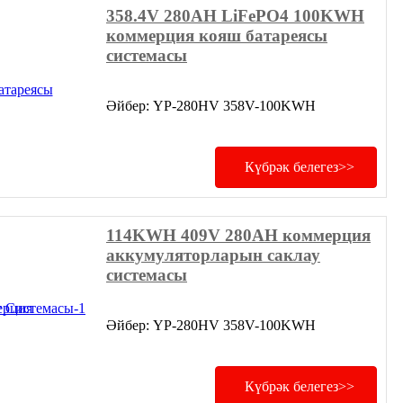
358.4V 280AH LiFePO4 100KWH
коммерция кояш батареясы
системасы
Әйбер: YP-280HV 358V-100KWH
Күбрәк белегез>>
114KWH 409V 280AH коммерция
аккумуляторларын саклау
системасы
Әйбер: YP-280HV 358V-100KWH
Күбрәк белегез>>