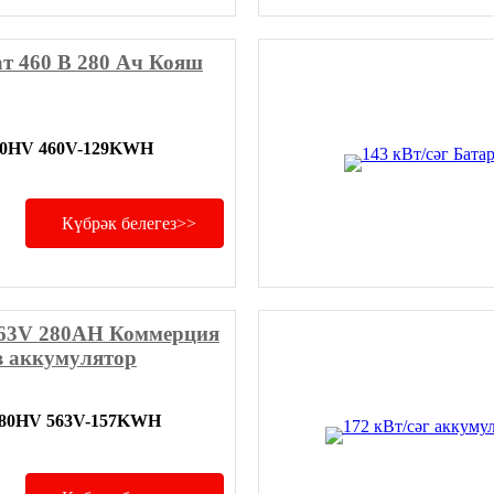
ат 460 В 280 Ач Кояш
80HV 460V-129KWH
Күбрәк белегез>>
63V 280AH Коммерция
в аккумулятор
80HV 563V-157KWH