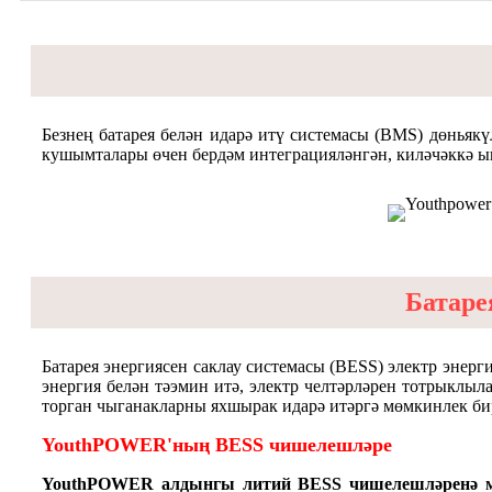
Безнең батарея белән идарә итү системасы (BMS) дөньяк
кушымталары өчен бердәм интеграцияләнгән, киләчәккә 
Батаре
Батарея энергиясен саклау системасы (BESS) электр энерги
энергия белән тәэмин итә, электр челтәрләрен тотрыклы
торган чыганакларны яхшырак идарә итәргә мөмкинлек би
YouthPOWER'ның BESS чишелешләре
YouthPOWER алдынгы литий BESS чишелешләренә мах