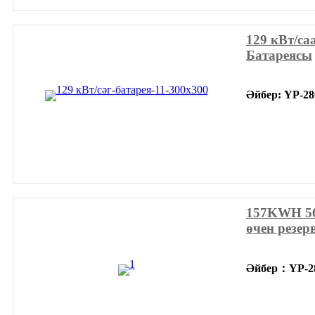
129 кВт/са
Батареясы
Әйбер: YP-2
157KWH 5
өчен резер
Әйбер
：
YP-2