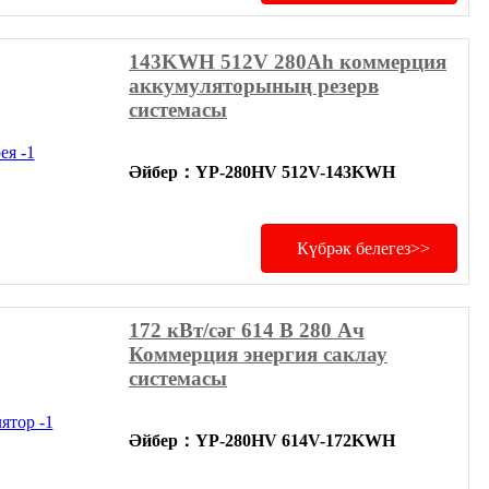
143KWH 512V 280Ah коммерция
аккумуляторының резерв
системасы
Әйбер
：
YP-280HV 512V-143KWH
Күбрәк белегез>>
172 кВт/сәг 614 В 280 Ач
Коммерция энергия саклау
системасы
Әйбер
：
YP-280HV 614V-172KWH