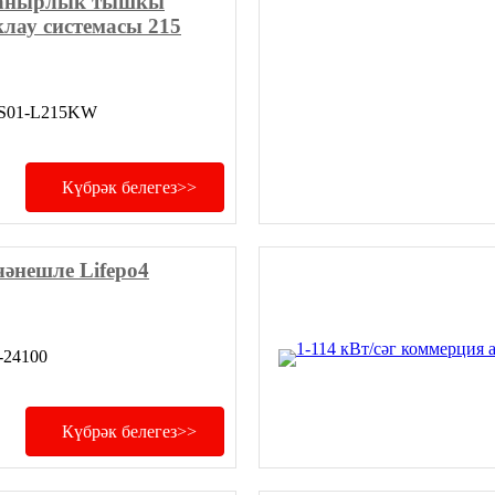
анырлык тышкы
клау системасы 215
SS01-L215KW
Күбрәк белегез>>
әнешле Lifepo4
-24100
Күбрәк белегез>>