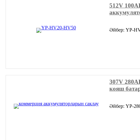
512V 100A
аккумулят
Әйбер: YP-H
307V 280A
кояш бата
Әйбер: YP-2