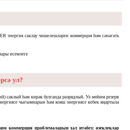
WER энергия саклау чишелешләрен коммерция һәм сәнәгать
рсә ул?
тий) саклый һәм кирәк булганда разрядлый. Ул мөһим резерв
энергиясе чыгымнарын һәм кояш энергиясе кебек яңартыла
м коммерция проблемаларын хәл итәбез: өзеклекләр