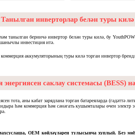
Танылган инверторлар белән туры килә
үләм танылган берничә инвертор белән туры килә, бу YouthPO
ышанычлы инвестиция итә.
я энергиясен саклау системасы (BESS) нә
ясен тота, аны кабат зарядлана торган батареяларда (гадәттә ли
ландыра һәм коммерция һәм сәнәгать кушымталары өчен электр 
рә.
суслаша, OEM көйләүләрен тулысынча хуплый. Без мөһи