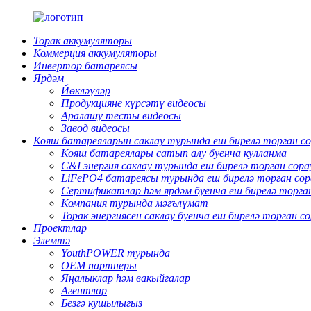
Торак аккумуляторы
Коммерция аккумуляторы
Инвертор батареясы
Ярдәм
Йөкләүләр
Продукцияне күрсәтү видеосы
Аралашу тесты видеосы
Завод видеосы
Кояш батареяларын саклау турында еш бирелә торган со
Кояш батареялары сатып алу буенча кулланма
C&I энергия саклау турында еш бирелә торган сора
LiFePO4 батареясы турында еш бирелә торган сор
Сертификатлар һәм ярдәм буенча еш бирелә торга
Компания турында мәгълүмат
Торак энергиясен саклау буенча еш бирелә торган с
Проектлар
Элемтә
YouthPOWER турында
OEM партнеры
Яңалыклар һәм вакыйгалар
Агентлар
Безгә кушылыгыз