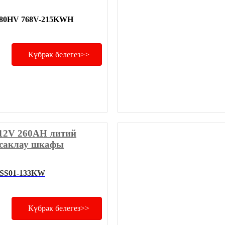
80HV 768V-215KWH
Күбрәк белегез>>
2V 260AH литий
 саклау шкафы
SS01-133KW
Күбрәк белегез>>