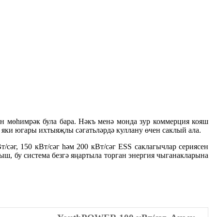
ен мөһимрәк була бара. Нәкъ менә монда зур коммерция кояш
 яки югары ихтыяҗлы сәгатьләрдә куллану өчен саклый ала.
әг, 150 кВт/сәг һәм 200 кВт/сәг ESS саклагычлар сериясен
ыш, бу система безгә яңартыла торган энергия чыганакларына