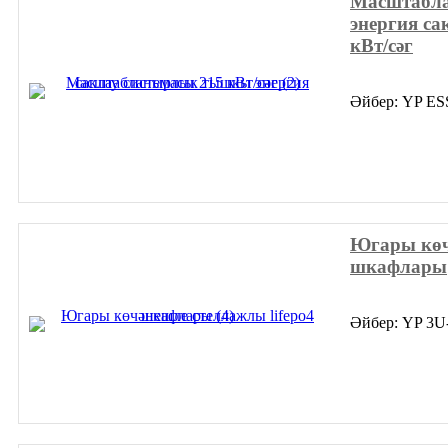
Масштабл
энергия са
кВт/сәг
Әйбер: YP E
Югары көч
шкафлары
Әйбер: YP 3U