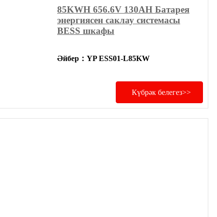
85KWH 656.6V 130AH Батарея
энергиясен саклау системасы
BESS шкафы
Әйбер
：
YP ESS01-L85KW
Күбрәк белегез>>