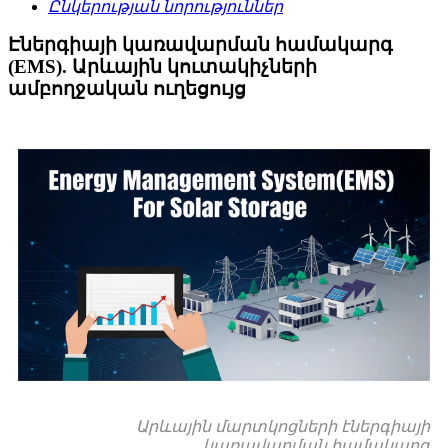
Ընկերության նորություններ
Էներգիայի կառավարման համակարգ
(EMS). Արևային կուտակիչների
ամբողջական ուղեցույց
Արևային մարտկոցների էներգիայի
կառավարման համակարգ