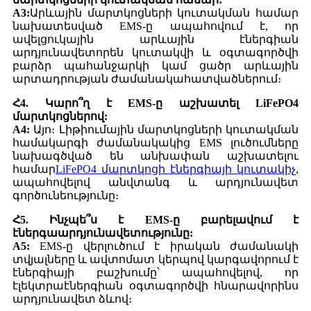
A3:
Արևային մարտկոցների կուտակման համար
նախատեսված EMS-ը ապահովում է, որ
ավելցուկային արևային էներգիան
արդյունավետորեն կուտակվի և օգտագործվի
բարձր պահանջարկի կամ ցածր արևային
արտադրության ժամանակահատվածներում։
Հ4. Կարո՞ղ է EMS-ը աշխատել LiFePO4
մարտկոցներով:
A4:
Այո։ Լիթիումային մարտկոցների կուտակման
համակարգի ժամանակակից EMS լուծումները
նախագծված են անխափան աշխատելու
համար
LiFePO4 մարտկոցի էներգիայի կուտակիչ
,
ապահովելով անվտանգ և արդյունավետ
գործունեությունը։
Հ5. Ինչպե՞ս է EMS-ը բարելավում է
էներգաարդյունավետությունը:
A5:
EMS-ը վերլուծում է իրական ժամանակի
տվյալները և ավտոմատ կերպով կարգավորում է
էներգիայի բաշխումը՝ ապահովելով, որ
էլեկտրաէներգիան օգտագործվի հնարավորինս
արդյունավետ ձևով։