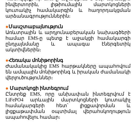
ինվերտորին, լիթիումային մարտկոցների
կուտակիչ համակարգին և հաղորդակցման
արձանագրություններին։
●
Մասշտաբայնություն
Առևտրային և արդյունաբերական նախագծերի
համար EMS-ը պետք է աջակցի համակարգի
ընդլայնմանը և ապագա էներգետիկ
ակտիվներին։
●
Հեռակա մոնիթորինգ
Ժամանակակից EMS հարթակները ապահովում
են ամպային մոնիթորինգ և իրական ժամանակի
վերլուծություններ։
●
Մարտկոցի ինտեգրում
Ընտրեք EMS, որը անխափան ինտեգրվում է
LiFePO4 արևային մարտկոցների կուտակիչ
համակարգերի հետ՝ լիցքավորման և
լիցքաթափման օպտիմալ վերահսկողություն
ապահովելու համար։