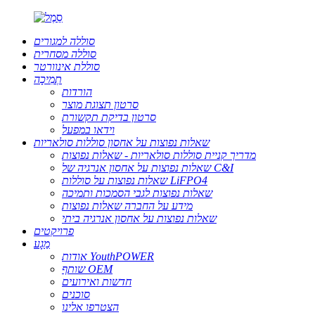
סוללה למגורים
סוללה מסחרית
סוללת אינוורטר
תְמִיכָה
הורדות
סרטון תצוגת מוצר
סרטון בדיקת תקשורת
וידאו במפעל
שאלות נפוצות על אחסון סוללות סולאריות
מדריך קניית סוללות סולאריות - שאלות נפוצות
שאלות נפוצות על אחסון אנרגיה של C&I
שאלות נפוצות על סוללות LiFPO4
שאלות נפוצות לגבי הסמכות ותמיכה
מידע על החברה שאלות נפוצות
שאלות נפוצות על אחסון אנרגיה ביתי
פרויקטים
מַגָע
אודות YouthPOWER
שותף OEM
חדשות ואירועים
סוכנים
הצטרפו אלינו