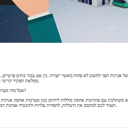
ל אנרגיה הפך לחשוב לא פחות מאשר ייצורה. בין אם עבור בתים פרטיים, מתקנ
ממלאת תפקיד קריטי באופטימיזציה של ייצור אנרגיה סולארית, אחסון סוללות וצריכת חשמל.
אבל מהי מערכת ניהול אנרגיה, ומדוע היא חיונית לאחסון סוללות סולאריות מודרניות?
הבנת טכנולוגיית EMS תעזור לכם למקסם את היעילות, להפחית עלויות ולהבטיח אמינות המערכת.