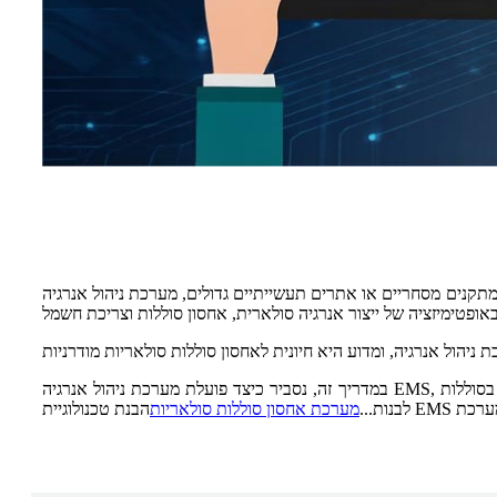
ים מסחריים או אתרים תעשייתיים גדולים, מערכת ניהול אנרגיה (EMS)
במדריך זה, נסביר כיצד פועלת מערכת ניהול אנרגיה EMS, רכיביה העיקריים, יתרונותיה וכיצד היא משתלבת עם פתרונות אחסון סוללות ליתיום כגון מערכות אחסון אנרגיה בסוללות LiFePO4. אם אתם מתכננים
לבנות...
מערכת אחסון סוללות סולאריות