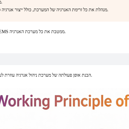
⭐ BMS מנהל את בטיחות הסוללה, המתח, הטמפרטורה ואיזון התאים.
⭐ מערכת EMS מנהלת את כל זרימת האנרגיה של המערכת, כולל ייצור אנרגיה סולארית, דרישת עומס וטעינה או פריקה של הסוללה.
במילים אחרות, מערכת ה-BMS מגנה על הסוללה, בעוד שמערכת ה-EMS ממטבת את כל מערכת האנרגיה.
הבנת אופן פעולתה של מערכת ניהול אנרגיה עוזרת לעסקים ולמשלבי מערכות לתכנן מערכות אנרגיה מתחדשת יעילות יותר.