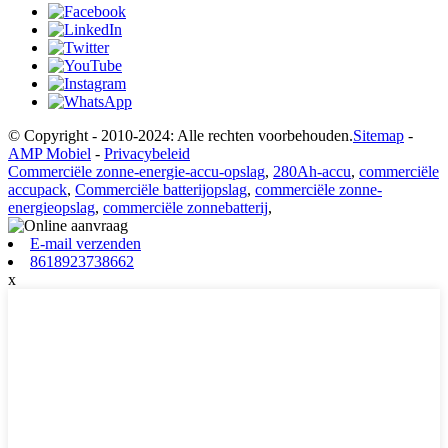
© Copyright - 2010-2024: Alle rechten voorbehouden.
Sitemap
-
AMP Mobiel
-
Privacybeleid
Commerciële zonne-energie-accu-opslag
,
280Ah-accu
,
commerciële
accupack
,
Commerciële batterijopslag
,
commerciële zonne-
energieopslag
,
commerciële zonnebatterij
,
E-mail verzenden
8618923738662
x