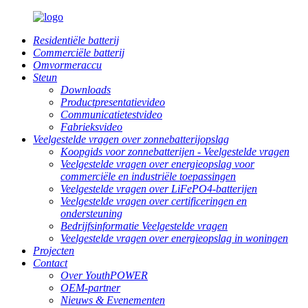
Residentiële batterij
Commerciële batterij
Omvormeraccu
Steun
Downloads
Productpresentatievideo
Communicatietestvideo
Fabrieksvideo
Veelgestelde vragen over zonnebatterijopslag
Koopgids voor zonnebatterijen - Veelgestelde vragen
Veelgestelde vragen over energieopslag voor
commerciële en industriële toepassingen
Veelgestelde vragen over LiFePO4-batterijen
Veelgestelde vragen over certificeringen en
ondersteuning
Bedrijfsinformatie Veelgestelde vragen
Veelgestelde vragen over energieopslag in woningen
Projecten
Contact
Over YouthPOWER
OEM-partner
Nieuws & Evenementen