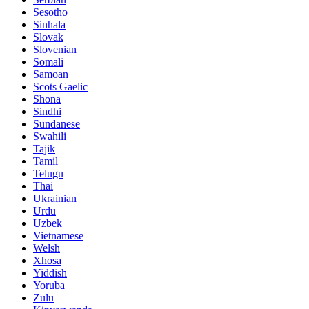
Sesotho
Sinhala
Slovak
Slovenian
Somali
Samoan
Scots Gaelic
Shona
Sindhi
Sundanese
Swahili
Tajik
Tamil
Telugu
Thai
Ukrainian
Urdu
Uzbek
Vietnamese
Welsh
Xhosa
Yiddish
Yoruba
Zulu