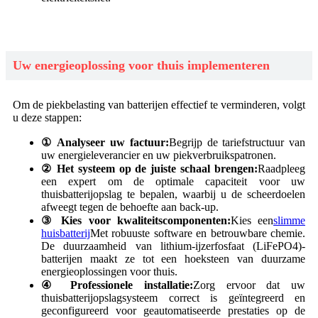
Uw energieoplossing voor thuis implementeren
Om de piekbelasting van batterijen effectief te verminderen, volgt
u deze stappen:
① Analyseer uw factuur:
Begrijp de tariefstructuur van
uw energieleverancier en uw piekverbruikspatronen.
② Het systeem op de juiste schaal brengen:
Raadpleeg
een expert om de optimale capaciteit voor uw
thuisbatterijopslag te bepalen, waarbij u de scheerdoelen
afweegt tegen de behoefte aan back-up.
③ Kies voor kwaliteitscomponenten:
Kies een
slimme
huisbatterij
Met robuuste software en betrouwbare chemie.
De duurzaamheid van lithium-ijzerfosfaat (LiFePO4)-
batterijen maakt ze tot een hoeksteen van duurzame
energieoplossingen voor thuis.
④ Professionele installatie:
Zorg ervoor dat uw
thuisbatterijopslagsysteem correct is geïntegreerd en
geconfigureerd voor geautomatiseerde prestaties op de