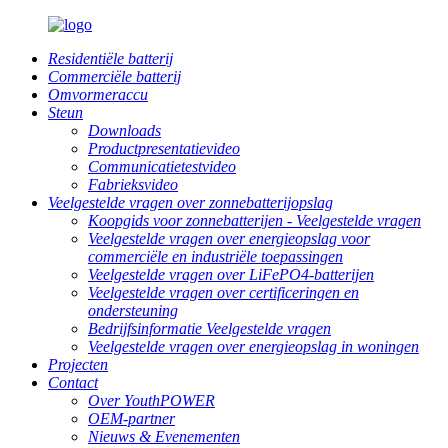
Residentiële batterij
Commerciële batterij
Omvormeraccu
Steun
Downloads
Productpresentatievideo
Communicatietestvideo
Fabrieksvideo
Veelgestelde vragen over zonnebatterijopslag
Koopgids voor zonnebatterijen - Veelgestelde vragen
Veelgestelde vragen over energieopslag voor
commerciële en industriële toepassingen
Veelgestelde vragen over LiFePO4-batterijen
Veelgestelde vragen over certificeringen en
ondersteuning
Bedrijfsinformatie Veelgestelde vragen
Veelgestelde vragen over energieopslag in woningen
Projecten
Contact
Over YouthPOWER
OEM-partner
Nieuws & Evenementen