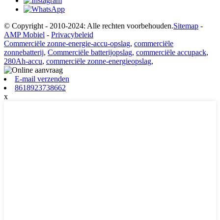
© Copyright - 2010-2024: Alle rechten voorbehouden.
Sitemap
-
AMP Mobiel
-
Privacybeleid
Commerciële zonne-energie-accu-opslag
,
commerciële
zonnebatterij
,
Commerciële batterijopslag
,
commerciële accupack
,
280Ah-accu
,
commerciële zonne-energieopslag
,
E-mail verzenden
8618923738662
x