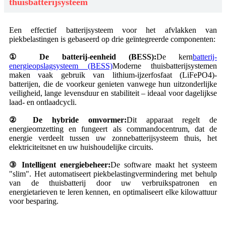
thuisbatterijsysteem
Een effectief batterijsysteem voor het afvlakken van
piekbelastingen is gebaseerd op drie geïntegreerde componenten:
① De batterij-eenheid (BESS):
De kern
batterij-
energieopslagsysteem (BESS)
Moderne thuisbatterijsystemen
maken vaak gebruik van lithium-ijzerfosfaat (LiFePO4)-
batterijen, die de voorkeur genieten vanwege hun uitzonderlijke
veiligheid, lange levensduur en stabiliteit – ideaal voor dagelijkse
laad- en ontlaadcycli.
② De hybride omvormer:
Dit apparaat regelt de
energieomzetting en fungeert als commandocentrum, dat de
energie verdeelt tussen uw zonnebatterijsysteem thuis, het
elektriciteitsnet en uw huishoudelijke circuits.
③ Intelligent energiebeheer:
De software maakt het systeem
"slim". Het automatiseert piekbelastingvermindering met behulp
van de thuisbatterij door uw verbruikspatronen en
energietarieven te leren kennen, en optimaliseert elke kilowattuur
voor besparing.