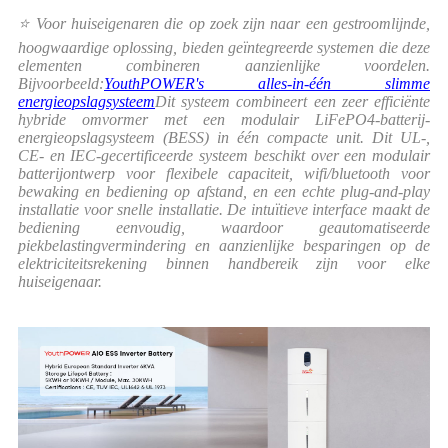
⭐ Voor huiseigenaren die op zoek zijn naar een gestroomlijnde,
hoogwaardige oplossing, bieden geïntegreerde systemen die deze
elementen combineren aanzienlijke voordelen.
Bijvoorbeeld:
YouthPOWER's alles-in-één slimme
energieopslagsysteem
Dit systeem combineert een zeer efficiënte
hybride omvormer met een modulair LiFePO4-batterij-
energieopslagsysteem (BESS) in één compacte unit. Dit UL-,
CE- en IEC-gecertificeerde systeem beschikt over een modulair
batterijontwerp voor flexibele capaciteit, wifi/bluetooth voor
bewaking en bediening op afstand, en een echte plug-and-play
installatie voor snelle installatie. De intuïtieve interface maakt de
bediening eenvoudig, waardoor geautomatiseerde
piekbelastingvermindering en aanzienlijke besparingen op de
elektriciteitsrekening binnen handbereik zijn voor elke
huiseigenaar.