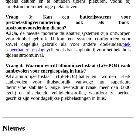
tijdens daluren en te ontladen tijdens piekuren, vooral bij
tariefstructuren met hoge piektarieven.
Vraag 3: Kan een batterijsysteem voor
piekbelastingvermindering ook als back-
upstroomvoorziening dienen?
A3:
Ja, de meeste moderne thuisbatterijsystemen zijn ontworpen
voor dubbel gebruik. U kunt een systeem configureren voor
zowel dagelijks gebruik als voor andere doeleinden.
piek
scheerbatterij opslag
cycli en als back-upbatterij voor het hele huis
tijdens stroomuitval.
Vraag 4: Waarom wordt lithiumijzerfosfaat (LiFePO4) vaak
aanbevolen voor energieopslag in huis?
A4:
Lithium-ijzerfosfaat (LiFePO4)-batterijen worden sterk
aanbevolen voor thuisgebruik vanwege hun superieure
thermische stabiliteit, lange levensduur (vaak meer dan 6000
cycli) en uitstekende veiligheidsprofiel, waardoor ze perfect
geschikt zijn voor dagelijkse piekbelastingen in huis.
Nieuws