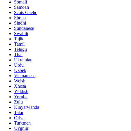
Somali
Samoan
Scots Gaelic
Shona
Sindhi
Sundanese
Swahili
Tajik
Tamil
Telugu
Thai
Ukrainian
Urdu
Uzbek
Vietnamese
Welsh
Xhosa
Yiddish
Yoruba
Zulu
Kinyarwanda
Tatar
Oriya
Turkmen
Uyghur