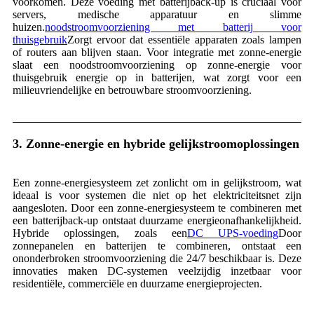
voorkomen. Deze voeding met batterijback-up is cruciaal voor
servers, medische apparatuur en slimme
huizen.
noodstroomvoorziening met batterij voor
thuisgebruik
Zorgt ervoor dat essentiële apparaten zoals lampen
of routers aan blijven staan. Voor integratie met zonne-energie
slaat een noodstroomvoorziening op zonne-energie voor
thuisgebruik energie op in batterijen, wat zorgt voor een
milieuvriendelijke en betrouwbare stroomvoorziening.
3. Zonne-energie en hybride gelijkstroomoplossingen
Een zonne-energiesysteem zet zonlicht om in gelijkstroom, wat
ideaal is voor systemen die niet op het elektriciteitsnet zijn
aangesloten. Door een zonne-energiesysteem te combineren met
een batterijback-up ontstaat duurzame energieonafhankelijkheid.
Hybride oplossingen, zoals een
DC UPS-voeding
Door
zonnepanelen en batterijen te combineren, ontstaat een
ononderbroken stroomvoorziening die 24/7 beschikbaar is. Deze
innovaties maken DC-systemen veelzijdig inzetbaar voor
residentiële, commerciële en duurzame energieprojecten.