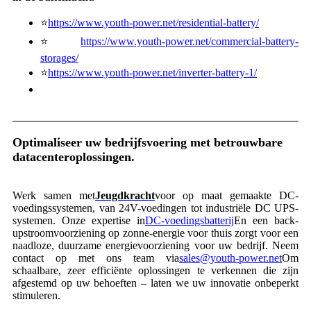
⭐
https://www.youth-power.net/residential-battery/
⭐
https://www.youth-power.net/commercial-battery-
storages/
⭐
https://www.youth-power.net/inverter-battery-1/
Optimaliseer uw bedrijfsvoering met betrouwbare
datacenteroplossingen.
Werk samen met
Jeugdkracht
voor op maat gemaakte DC-
voedingssystemen, van 24V-voedingen tot industriële DC UPS-
systemen. Onze expertise in
DC-voedingsbatterij
En een back-
upstroomvoorziening op zonne-energie voor thuis zorgt voor een
naadloze, duurzame energievoorziening voor uw bedrijf. Neem
contact op met ons team via
sales@youth-power.net
Om
schaalbare, zeer efficiënte oplossingen te verkennen die zijn
afgestemd op uw behoeften – laten we uw innovatie onbeperkt
stimuleren.