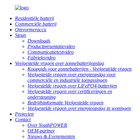
Residentiële batterij
Commerciële batterij
Omvormeraccu
Steun
Downloads
Productpresentatievideo
Communicatietestvideo
Fabrieksvideo
Veelgestelde vragen over zonnebatterijopslag
Koopgids voor zonnebatterijen - Veelgestelde vragen
Veelgestelde vragen over energieopslag voor
commerciële en industriële toepassingen
Veelgestelde vragen over LiFePO4-batterijen
Veelgestelde vragen over certificeringen en
ondersteuning
Bedrijfsinformatie Veelgestelde vragen
Veelgestelde vragen over energieopslag in woningen
Projecten
Contact
Over YouthPOWER
OEM-partner
Nieuws & Evenementen