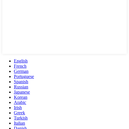
English
French
German
Portuguese
Spanish
Russian
Japanese
Korean
Arabic
Irish
Greek
Turkish
Italian
Danish