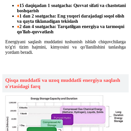
♦
15 daqiqadan 1 soatgacha: Quvvat sifati va chastotani
boshqarish
♦
1 dan 2 soatgacha: Eng yuqori darajadagi soqol olish
va qayta tiklanadigan tekislash
♦
2 dan 4 soatgacha: Tarqatilgan energiya va tarmoqni
qo'llab-quvvatlash
Energiyani saqlash muddatini tushunish ishlab chiquvchilarga
to'g'ri tizim hajmini, kimyosini va qo'llanilishini tanlashga
yordam beradi.
Qisqa muddatli va uzoq muddatli energiya saqlash
o'rtasidagi farq