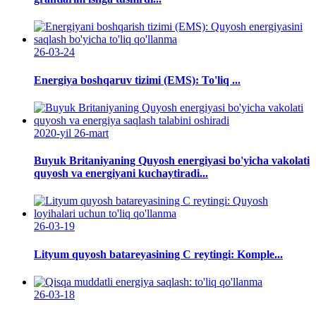
26-03-24
Energiya boshqaruv tizimi (EMS): To'liq ...
2020-yil 26-mart
Buyuk Britaniyaning Quyosh energiyasi bo'yicha vakolati
quyosh va energiyani kuchaytiradi...
26-03-19
Lityum quyosh batareyasining C reytingi: Komple...
26-03-18