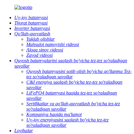
Uy-joy batareyasi
Tijorat batareyasi
Inverter batareyasi
Qo'llab-quvvatlash
Yuklab olishlar
Mahsulot namoyishi videosi
Aloqa sinov videosi
Zavod videosi
Quyosh batareyalarini saqlash bo'yicha tez-tez so'raladigan
savollar
Quyosh batareyasini sotib olish bo'yicha qo'llanma Tez-
tez so'raladigan savollar
C&I energiya saqlash bo'yicha tez-tez so'raladigan
savollar
LiFePO4 batareyasi haqida tez-tez so'raladigan
savollar
Sertifikatlar va qo'llab-quvvatlash bo'yicha tez-tez
so'raladigan savollar
Kompaniya haqida ma'lumot
Uy-joy energiyasini saqlash bo'yicha tez-tez
so'raladigan savollar
Loyihalar