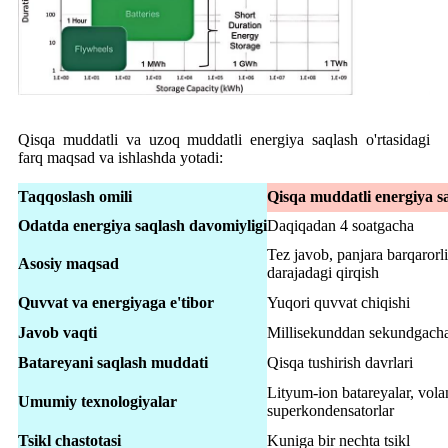
Qisqa muddatli va uzoq muddatli energiya saqlash o'rtasidagi
farq maqsad va ishlashda yotadi:
Taqqoslash omili
Qisqa muddatli energiya s
Odatda energiya saqlash davomiyligi
Daqiqadan 4 soatgacha
Tez javob, panjara barqarorl
Asosiy maqsad
darajadagi qirqish
Quvvat va energiyaga e'tibor
Yuqori quvvat chiqishi
Javob vaqti
Millisekunddan sekundgach
Batareyani saqlash muddati
Qisqa tushirish davrlari
Lityum-ion batareyalar, volan
Umumiy texnologiyalar
superkondensatorlar
Tsikl chastotasi
Kuniga bir nechta tsikl