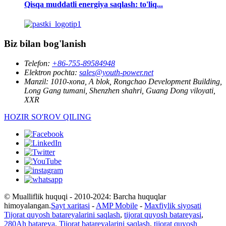
Qisqa muddatli energiya saqlash: to'liq...
Biz bilan bog'lanish
Telefon:
+86-755-89584948
Elektron pochta:
sales@youth-power.net
Manzil:
1010-xona, A blok, Rongchao Development Building,
Long Gang tumani, Shenzhen shahri, Guang Dong viloyati,
XXR
HOZIR SO'ROV QILING
© Mualliflik huquqi - 2010-2024: Barcha huquqlar
himoyalangan.
Sayt xaritasi
-
AMP Mobile
-
Maxfiylik siyosati
Tijorat quyosh batareyalarini saqlash
,
tijorat quyosh batareyasi
,
280Ah batareya
,
Tijorat batareyalarini saqlash
,
tijorat quyosh