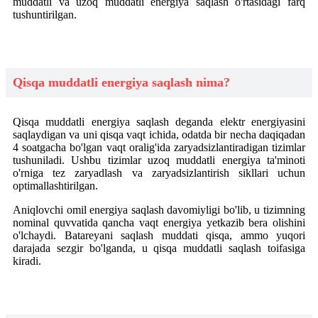
muddatli va uzoq muddatli energiya saqlash o'rtasidagi farq
tushuntirilgan.
Qisqa muddatli energiya saqlash nima?
Qisqa muddatli energiya saqlash deganda elektr energiyasini
saqlaydigan va uni qisqa vaqt ichida, odatda bir necha daqiqadan
4 soatgacha bo'lgan vaqt oralig'ida zaryadsizlantiradigan tizimlar
tushuniladi. Ushbu tizimlar uzoq muddatli energiya ta'minoti
o'rniga tez zaryadlash va zaryadsizlantirish sikllari uchun
optimallashtirilgan.
Aniqlovchi omil energiya saqlash davomiyligi bo'lib, u tizimning
nominal quvvatida qancha vaqt energiya yetkazib bera olishini
o'lchaydi. Batareyani saqlash muddati qisqa, ammo yuqori
darajada sezgir bo'lganda, u qisqa muddatli saqlash toifasiga
kiradi.