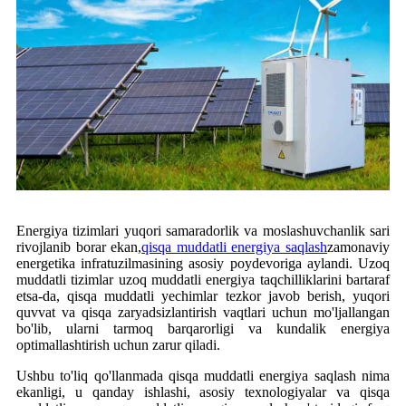
Energiya tizimlari yuqori samaradorlik va moslashuvchanlik sari
rivojlanib borar ekan,
qisqa muddatli energiya saqlash
zamonaviy
energetika infratuzilmasining asosiy poydevoriga aylandi. Uzoq
muddatli tizimlar uzoq muddatli energiya taqchilliklarini bartaraf
etsa-da, qisqa muddatli yechimlar tezkor javob berish, yuqori
quvvat va qisqa zaryadsizlantirish vaqtlari uchun mo'ljallangan
bo'lib, ularni tarmoq barqarorligi va kundalik energiya
optimallashtirish uchun zarur qiladi.
Ushbu to'liq qo'llanmada qisqa muddatli energiya saqlash nima
ekanligi, u qanday ishlashi, asosiy texnologiyalar va qisqa