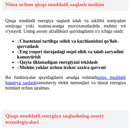
Nima uchun qisqa muddatli saqlash muhim
Qisqa muddatli energiya saqlash talab va taklifni soniyadan
soniyaga yoki soatma-soatga muvozanatlashda muhim rol
o'ynaydi. Uning asosiy afzalliklari quyidagilarni o'z ichiga oladi:
√
Chastotani tartibga solish va kuchlanishni qo'llab-
quvvatlash
√
Eng yuqori darajadagi soqol olish va talab zaryadini
kamaytirish
√
Qayta tiklanadigan energiyani tekislash
√
Muhim yuklar uchun tezkor zaxira quvvati
Bu funktsiyalar quyidagilarni amalga oshiradi
qisqa muddatli
batareya saqlash
zamonaviy elektr tarmoqlari va tijorat energiya
tizimlari uchun ajralmas.
Qisqa muddatli energiya saqlashning asosiy
texnologiyalari