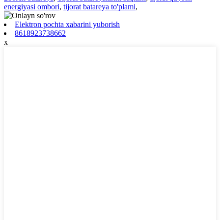
energiyasi ombori
,
tijorat batareya to'plami
,
Elektron pochta xabarini yuborish
8618923738662
x