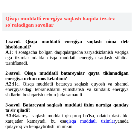
Qisqa muddatli energiya saqlash haqida tez-tez
so'raladigan savollar
1-savol. Qisqa muddatli energiya saqlash nima deb
hisoblanadi?
A1:
4 soatgacha bo'lgan daqiqalargacha zaryadsizlanish vaqtiga
ega tizimlar odatda qisqa muddatli energiya saqlash sifatida
tasniflanadi.
2-savol. Qisqa muddatli batareyalar qayta tiklanadigan
energiya uchun mos keladimi?
A2:
Ha. Qisqa muddatli batareya saqlash quyosh va shamol
energiyasidagi tebranishlarni yumshatish va kundalik energiya
sikllarini boshqarish uchun juda samarali.
3-savol. Batareyani saqlash muddati tizim narxiga qanday
ta'sir qiladi?
A3:
Batareya saqlash muddati qisqaroq bo'lsa, odatda dastlabki
xarajatlar kamayadi, bu esa
qisqa muddatli tizimlar
yanada
qulayroq va kengaytirilishi mumkin.