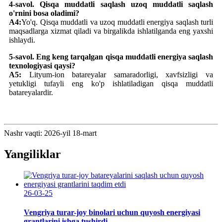
4-savol. Qisqa muddatli saqlash uzoq muddatli saqlash
o'rnini bosa oladimi?
A4:
Yo'q. Qisqa muddatli va uzoq muddatli energiya saqlash turli
maqsadlarga xizmat qiladi va birgalikda ishlatilganda eng yaxshi
ishlaydi.
5-savol. Eng keng tarqalgan qisqa muddatli energiya saqlash
texnologiyasi qaysi?
A5:
Lityum-ion batareyalar samaradorligi, xavfsizligi va
yetukligi tufayli eng ko'p ishlatiladigan qisqa muddatli
batareyalardir.
Nashr vaqti: 2026-yil 18-mart
Yangiliklar
26-03-25
Vengriya turar-joy binolari uchun quyosh energiyasi
grantlarini ishga tushirdi...