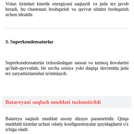
Volan tizimlari kinetik energiyani saqlaydi va juda tez javob
beradi, bu chastotani boshqarish va quvvat sifatini boshqarish
uchun idealdir.
3. Superkondensatorlar
Superkondensatorlar ixtisoslashgan sanoat va tarmoq ilovalarini
qo'llab-quvvatlab, bir necha soniya yoki daqiqa davomida juda
tez zaryadsizlanishni ta'minlaydi.
Batareyani saqlash muddati tushuntirildi
Batareya saqlash muddati asosiy dizayn parametridir. Qisqa
muddatli tizimlar uchun odatiy konfiguratsiyalar quyidagilarni o'z
ichiga oladi: