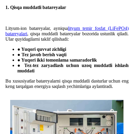
1. Qisqa muddatli batareyalar
Lityum-ion batareyalar, ayniqsa
lityum temir fosfat (LiFePO4)
batareyalari
, qisqa muddatli batareyalar bozorida ustunlik qiladi.
Ular quyidagilarni taklif qilishadi:
● Yuqori quvvat zichligi
● Tez javob berish vaqti
● Yuqori ikki tomonlama samaradorlik
● Tez-tez zaryadlash uchun uzoq muddatli ishlash
muddati
Bu xususiyatlar batareyalarni qisqa muddatli dasturlar uchun eng
keng tarqalgan energiya saqlash yechimlariga aylantiradi.