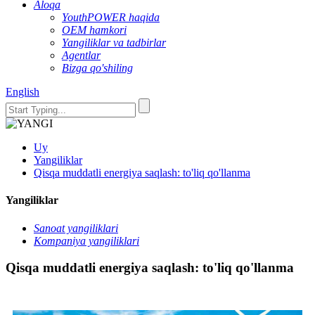
Aloqa
YouthPOWER haqida
OEM hamkori
Yangiliklar va tadbirlar
Agentlar
Bizga qo'shiling
English
Uy
Yangiliklar
Qisqa muddatli energiya saqlash: to'liq qo'llanma
Yangiliklar
Sanoat yangiliklari
Kompaniya yangiliklari
Qisqa muddatli energiya saqlash: to'liq qo'llanma