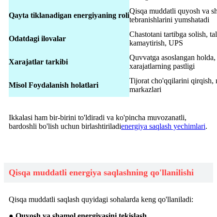
Qisqa muddatli quyosh va s
Qayta tiklanadigan energiyaning roli
tebranishlarini yumshatadi
Chastotani tartibga solish, ta
Odatdagi ilovalar
kamaytirish, UPS
Quvvatga asoslangan holda, 
Xarajatlar tarkibi
xarajatlarning pastligi
Tijorat cho'qqilarini qirqish,
Misol Foydalanish holatlari
markazlari
Ikkalasi ham bir-birini to'ldiradi va ko'pincha muvozanatli,
bardoshli bo'lish uchun birlashtiriladi
energiya saqlash yechimlari
.
Qisqa muddatli energiya saqlashning qo'llanilishi
Qisqa muddatli saqlash quyidagi sohalarda keng qo'llaniladi:
● Quyosh va shamol energiyasini tekislash