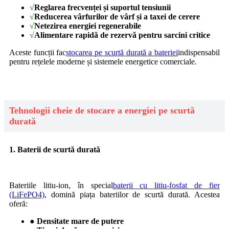
√
Reglarea frecvenței și suportul tensiunii
√
Reducerea vârfurilor de vârf și a taxei de cerere
√
Netezirea energiei regenerabile
√
Alimentare rapidă de rezervă pentru sarcini critice
Aceste funcții fac
stocarea pe scurtă durată a bateriei
indispensabil
pentru rețelele moderne și sistemele energetice comerciale.
Tehnologii cheie de stocare a energiei pe scurtă
durată
1. Baterii de scurtă durată
Bateriile litiu-ion, în special
baterii cu litiu-fosfat de fier
(LiFePO4)
, domină piața bateriilor de scurtă durată. Acestea
oferă:
● Densitate mare de putere