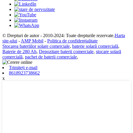
© Drepturi de autor - 2010-2024: Toate drepturile rezervate.
Harta
site-ului
-
AMP Mobil
-
Politica de confidențialitate
Stocarea bateriilor solare comerciale
,
baterie solară comercială
,
Baterie de 280 Ah
,
Depozitare baterii comerciale
,
stocare solară
comercială
,
pachet de baterii comerciale
,
Trimiteți e-mail
8618923738662
x