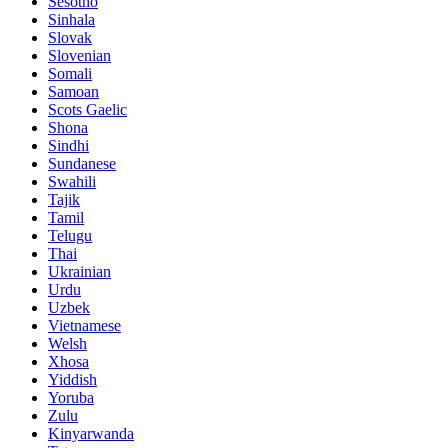
Sesotho
Sinhala
Slovak
Slovenian
Somali
Samoan
Scots Gaelic
Shona
Sindhi
Sundanese
Swahili
Tajik
Tamil
Telugu
Thai
Ukrainian
Urdu
Uzbek
Vietnamese
Welsh
Xhosa
Yiddish
Yoruba
Zulu
Kinyarwanda