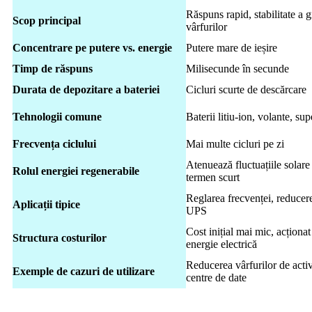
Răspuns rapid, stabilitate a gr
Scop principal
vârfurilor
Concentrare pe putere vs. energie
Putere mare de ieșire
Timp de răspuns
Milisecunde în secunde
Durata de depozitare a bateriei
Cicluri scurte de descărcare
Tehnologii comune
Baterii litiu-ion, volante, s
Frecvența ciclului
Mai multe cicluri pe zi
Atenuează fluctuațiile solare 
Rolul energiei regenerabile
termen scurt
Reglarea frecvenței, reducere
Aplicații tipice
UPS
Cost inițial mai mic, acționat
Structura costurilor
energie electrică
Reducerea vârfurilor de activ
Exemple de cazuri de utilizare
centre de date