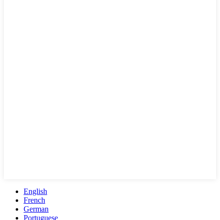
English
French
German
Portuguese