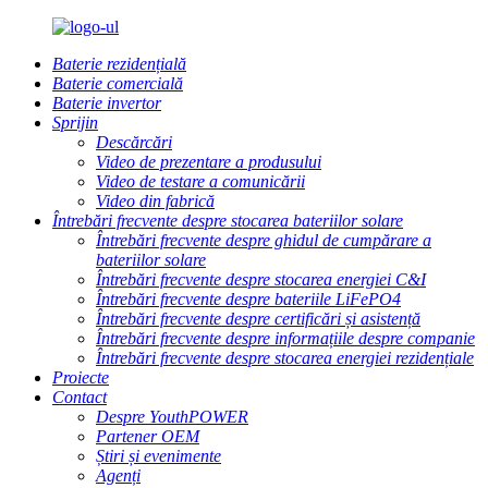
Baterie rezidențială
Baterie comercială
Baterie invertor
Sprijin
Descărcări
Video de prezentare a produsului
Video de testare a comunicării
Video din fabrică
Întrebări frecvente despre stocarea bateriilor solare
Întrebări frecvente despre ghidul de cumpărare a
bateriilor solare
Întrebări frecvente despre stocarea energiei C&I
Întrebări frecvente despre bateriile LiFePO4
Întrebări frecvente despre certificări și asistență
Întrebări frecvente despre informațiile despre companie
Întrebări frecvente despre stocarea energiei rezidențiale
Proiecte
Contact
Despre YouthPOWER
Partener OEM
Știri și evenimente
Agenți