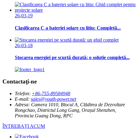
26-03-19
Clasificarea C a bateriei solare cu litiu: Completă...
26-03-18
Stocarea energiei pe scurtă durată: o soluție completă...
Contactaţi-ne
Telefon:
+86-755-89584948
E-mail:
sales@youth-power.net
Adresa:
Camera 1010, Blocul A, Clădirea de Dezvoltare
Rongchao, Districtul Long Gang, Orașul Shenzhen,
Provincia Guang Dong, RPC
ÎNTREBAȚI ACUM