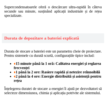
Supercondensatoarele oferă o descărcare ultra-rapidă în câteva
secunde sau minute, susținând aplicații industriale și de rețea
specializate.
Durata de depozitare a bateriei explicată
Durata de stocare a bateriei este un parametru cheie de proiectare.
Pentru sistemele cu durată scurtă, configurațiile tipice includ:
♦
15 minute până la 1 oră: Calitatea energiei și reglarea
frecvenței
♦
1 până la 2 ore: Rasiere rapidă și netezire reînnoibilă
♦
2 până la 4 ore: Energie distribuită și asistență pentru
rețea
Înțelegerea duratei de stocare a energiei îi ajută pe dezvoltatori să
selecteze dimensiunea, chimia și aplicația potrivite ale sistemului.