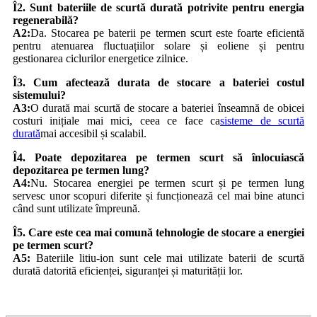
Î2. Sunt bateriile de scurtă durată potrivite pentru energia
regenerabilă?
A2:
Da. Stocarea pe baterii pe termen scurt este foarte eficientă
pentru atenuarea fluctuațiilor solare și eoliene și pentru
gestionarea ciclurilor energetice zilnice.
Î3. Cum afectează durata de stocare a bateriei costul
sistemului?
A3:
O durată mai scurtă de stocare a bateriei înseamnă de obicei
costuri inițiale mai mici, ceea ce face ca
sisteme de scurtă
durată
mai accesibil și scalabil.
Î4. Poate depozitarea pe termen scurt să înlocuiască
depozitarea pe termen lung?
A4:
Nu. Stocarea energiei pe termen scurt și pe termen lung
servesc unor scopuri diferite și funcționează cel mai bine atunci
când sunt utilizate împreună.
Î5. Care este cea mai comună tehnologie de stocare a energiei
pe termen scurt?
A5:
Bateriile litiu-ion sunt cele mai utilizate baterii de scurtă
durată datorită eficienței, siguranței și maturității lor.