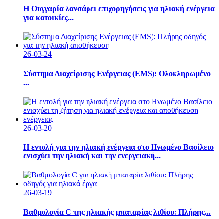
Η Ουγγαρία λανσάρει επιχορηγήσεις για ηλιακή ενέργεια
για κατοικίες...
26-03-24
Σύστημα Διαχείρισης Ενέργειας (EMS): Ολοκληρωμένο
...
26-03-20
Η εντολή για την ηλιακή ενέργεια στο Ηνωμένο Βασίλειο
ενισχύει την ηλιακή και την ενεργειακή...
26-03-19
Βαθμολογία C της ηλιακής μπαταρίας λιθίου: Πλήρης...