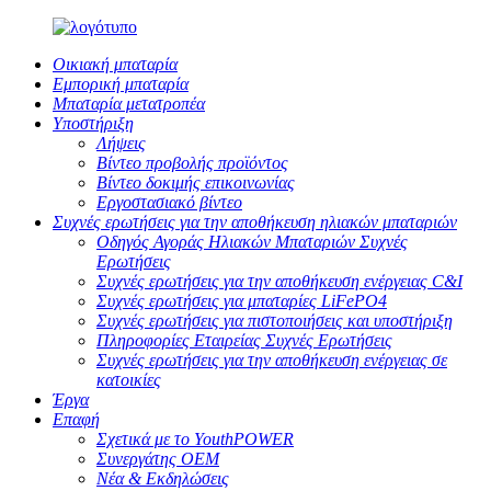
Οικιακή μπαταρία
Εμπορική μπαταρία
Μπαταρία μετατροπέα
Υποστήριξη
Λήψεις
Βίντεο προβολής προϊόντος
Βίντεο δοκιμής επικοινωνίας
Εργοστασιακό βίντεο
Συχνές ερωτήσεις για την αποθήκευση ηλιακών μπαταριών
Οδηγός Αγοράς Ηλιακών Μπαταριών Συχνές
Ερωτήσεις
Συχνές ερωτήσεις για την αποθήκευση ενέργειας C&I
Συχνές ερωτήσεις για μπαταρίες LiFePO4
Συχνές ερωτήσεις για πιστοποιήσεις και υποστήριξη
Πληροφορίες Εταιρείας Συχνές Ερωτήσεις
Συχνές ερωτήσεις για την αποθήκευση ενέργειας σε
κατοικίες
Έργα
Επαφή
Σχετικά με το YouthPOWER
Συνεργάτης OEM
Νέα & Εκδηλώσεις