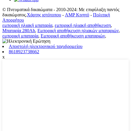
© Πνευματικά δικαιώματα - 2010-2024: Με επιφύλαξη παντός
δικαιώματος.
Χάρτης ιστότοπου
-
AMP Κινητό
-
Πολιτική
Απορρήτου
εμπορική ηλιακή μπαταρία
,
εμπορική ηλιακή αποθήκευση
,
Μπαταρία 280Ah
,
Εμπορική αποθήκευση ηλιακών μπαταριών
,
εμπορική μπαταρία
,
Εμπορική αποθήκευση μπαταριών
,
Αποστολή ηλεκτρονικού ταχυδρομείου
8618923738662
x