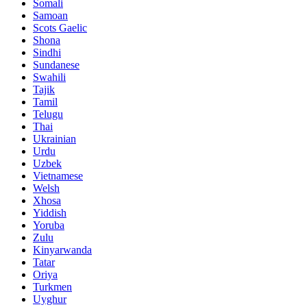
Somali
Samoan
Scots Gaelic
Shona
Sindhi
Sundanese
Swahili
Tajik
Tamil
Telugu
Thai
Ukrainian
Urdu
Uzbek
Vietnamese
Welsh
Xhosa
Yiddish
Yoruba
Zulu
Kinyarwanda
Tatar
Oriya
Turkmen
Uyghur