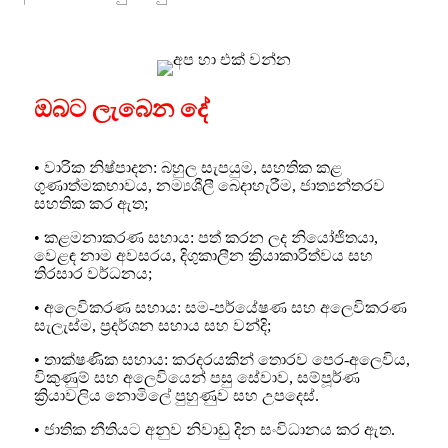
ඔබට ලැබෙන දේ
• වාරික නිෂ්පාදන: බහුල සැපයුම, සහතික කළ
ගුණාත්මකභාවය, නම්‍යශීලී බෙදාහැරීම, ජාත්‍යන්තරව
සහතික කර ඇත;
• කළමනාකරණ සහාය: පත් කරන ලද නියෝජිතයා,
වෙළඳ නාම අවසරය, දිගුකාලීන ක්‍රියාකාරිත්වය සහ
තිරසාර වර්ධනය;
• අලෙවිකරණ සහාය: සම-පර්යේෂණ සහ අලෙවිකරණ
සැලැස්ම, ප්‍රදර්ශන සහාය සහ වන්දි;
• තාක්ෂණික සහාය: කරදරයකින් තොරව පෙර-අලෙවිය,
විකුණුම් සහ අලෙවියෙන් පසු සේවාව, සම්පූර්ණ
ක්‍රියාවලිය නොමිලේ පුහුණුව සහ උපදෙස්.
• ජාතික නීතියට අනුව නිවාඩු දින සංවිධානය කර ඇත.