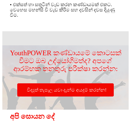
• එක්සත් හා සතුටින් වැඩ කරන කණ්ඩායමක් එකට.
වෙහෙස මහන්සි වී වැඩ කිරීම සහ දවසින් දවස දියුණු
වීම.
YouthPOWER කණ්ඩායමේ කොටසක්
වීමට ඔබ උද්යෝගිමත්ද? අපගේ
ආරම්භක තනතුරු පරීක්ෂා කරන්න:
විද්‍යුත් තැපෑල යවා දැන්ම අයදුම් කරන්න!
අපි සොයන දේ