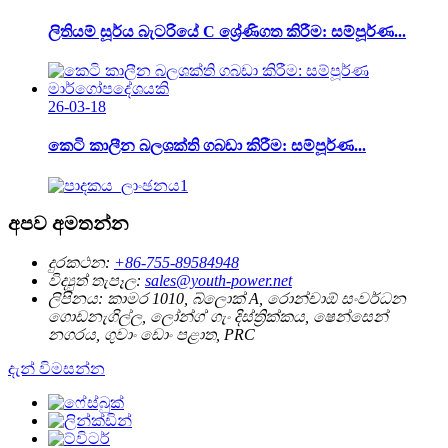
ලිතියම් සූර්ය බැටරියේ C ශ්‍රේණිගත කිරීම: සම්පූර්ණ...
26-03-18
කෙටි කාලීන බලශක්ති ගබඩා කිරීම: සම්පූර්ණ...
අපව අමතන්න
දුරකථන:
+86-755-89584948
විද්‍යුත් තැපෑල:
sales@youth-power.net
ලිපිනය:
කාමර 1010, බ්ලොක් A, රොන්චාඕ සංවර්ධන
ගොඩනැගිල්ල, ලෝන්ග් ගැං දිස්ත්‍රික්කය, ෂෙන්සෙන්
නගරය, ගුවාං ඩොං පළාත, PRC
දැන් විමසන්න