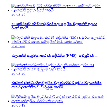
26-03-25
හංගේරියාව පදිංචිකරුවන් සඳහා සූර්ය බලශක්ති ප්‍රදාන
දියත් කරයි...
26-03-24
බලශක්ති කළමනාකරණ පද්ධතිය (EMS): සම්පූර්ණ ...
26-03-20
එක්සත් රාජධානියේ සූර්ය බල ජනවරම සූර්ය බලශක්තිය
සහ බලශක්තිය වැඩි දියුණු කරයි ...
26-03-19