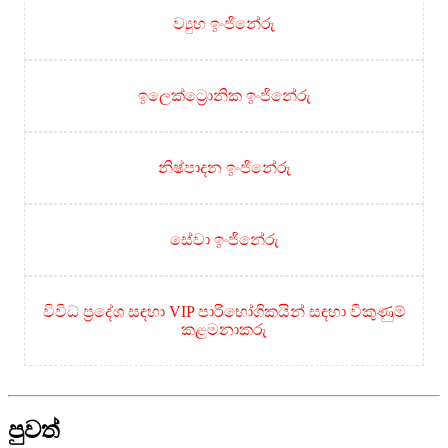
ව්‍යුහ ඉංජිනේරු
ඉලෙක්ට්‍රොනික ඉංජිනේරු
නිෂ්පාදන ඉංජිනේරු
සේවා ඉංජිනේරු
විවිධ ප්‍රදේශ සඳහා VIP පාරිභෝගිකයින් සඳහා විකුණුම්
කළමනාකරු
පුවත්