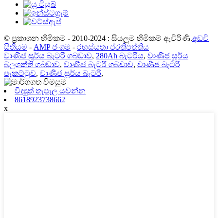
© ප්‍රකාශන හිමිකම - 2010-2024 : සියලුම හිමිකම් ඇවිරිණි.
අඩවි
සිතියම
-
AMP ජංගම
-
රහස්යතා ප්රතිපත්තිය
වාණිජ සූර්ය බැටරි ගබඩාව
,
280Ah බැටරිය
,
වාණිජ සූර්ය
බලශක්ති ගබඩාව
,
වාණිජ බැටරි ගබඩාව
,
වාණිජ බැටරි
පැකට්ටුව
,
වාණිජ සූර්ය බැටරි
,
විද්‍යුත් තැපෑල යවන්න
8618923738662
x