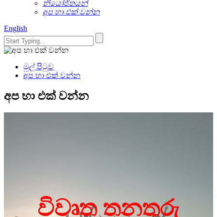
නියෝජිතයන්
අප හා එක් වන්න
English
මුල් පිටුව
අප හා එක් වන්න
අප හා එක් වන්න
විවෘත තනතුරු