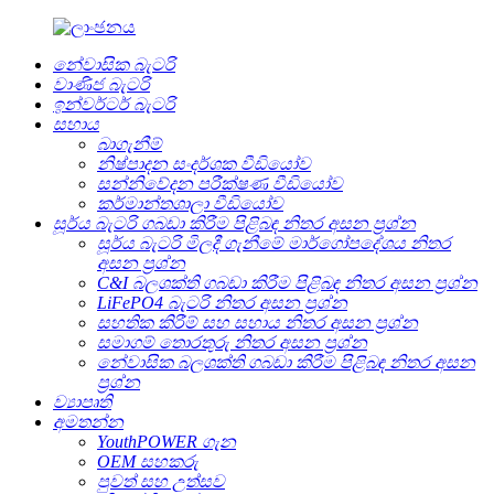
නේවාසික බැටරි
වාණිජ බැටරි
ඉන්වර්ටර් බැටරි
සහාය
බාගැනීම්
නිෂ්පාදන සංදර්ශක වීඩියෝව
සන්නිවේදන පරීක්ෂණ වීඩියෝව
කර්මාන්තශාලා වීඩියෝව
සූර්ය බැටරි ගබඩා කිරීම පිළිබඳ නිතර අසන ප්‍රශ්න
සූර්ය බැටරි මිලදී ගැනීමේ මාර්ගෝපදේශය නිතර
අසන ප්‍රශ්න
C&I බලශක්ති ගබඩා කිරීම පිළිබඳ නිතර අසන ප්‍රශ්න
LiFePO4 බැටරි නිතර අසන ප්‍රශ්න
සහතික කිරීම් සහ සහාය නිතර අසන ප්‍රශ්න
සමාගම් තොරතුරු නිතර අසන ප්‍රශ්න
නේවාසික බලශක්ති ගබඩා කිරීම පිළිබඳ නිතර අසන
ප්‍රශ්න
ව්‍යාපෘති
අමතන්න
YouthPOWER ගැන
OEM සහකරු
පුවත් සහ උත්සව