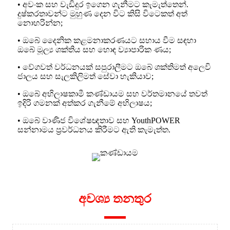
• අවංක සහ වැඩිදුර ඉගෙන ගැනීමට කැමැත්තෙන්.
දුෂ්කරතාවන්ට මුහුණ දෙන විට කිසි විටෙකත් අත්
නොහරින්න;
• ඔබේ දෛනික කළමනාකරණයට සහාය වීම සඳහා
ඔබේ මූල්‍ය ශක්තිය සහ හොඳ ව්‍යාපාරික ණය;
• වේගවත් වර්ධනයක් සපුරාලීමට ඔබේ ශක්තිමත් අලෙවි
ජාලය සහ සැලකිලිමත් සේවා හැකියාව;
• ඔබේ අභිලාෂකාමී කණ්ඩායම සහ වර්තමානයේ තවත්
ඉදිරි ගමනක් අත්කර ගැනීමේ අභිලාෂය;
• ඔබේ වාණිජ විශේෂඥතාව සහ YouthPOWER
සන්නාමය ප්‍රවර්ධනය කිරීමට ඇති කැමැත්ත.
අවශ්‍ය තනතුර