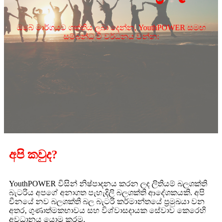
ඔබේ මාර්ගයට ශක්තිය ලබා දෙන්න, YouthPOWER සමඟ
සම්බන්ධ වී වර්ධනය වන්න:
අපි කවුද?
YouthPOWER විසින් නිෂ්පාදනය කරන ලද ලිතියම් බලශක්ති
බැටරිය අපගේ අනාගත පැහැදිලි බලශක්ති ආදේශකයකි. අපි
චීනයේ නව බලශක්ති බල බැටරි කර්මාන්තයේ ප්‍රමුඛයා වන
අතර, ගුණාත්මකභාවය සහ විශ්වාසදායක සේවාව කෙරෙහි
අවධානය යොමු කරමු.