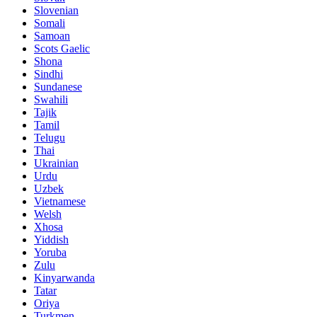
Slovenian
Somali
Samoan
Scots Gaelic
Shona
Sindhi
Sundanese
Swahili
Tajik
Tamil
Telugu
Thai
Ukrainian
Urdu
Uzbek
Vietnamese
Welsh
Xhosa
Yiddish
Yoruba
Zulu
Kinyarwanda
Tatar
Oriya
Turkmen