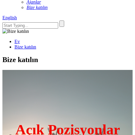
Ajanlar
Bize katılın
English
Ev
Bize katılın
Bize katılın
Açık Pozisyonlar