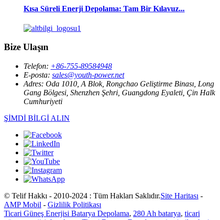
Kısa Süreli Enerji Depolama: Tam Bir Kılavuz...
Bize Ulaşın
Telefon:
+86-755-89584948
E-posta:
sales@youth-power.net
Adres:
Oda 1010, A Blok, Rongchao Geliştirme Binası, Long
Gang Bölgesi, Shenzhen Şehri, Guangdong Eyaleti, Çin Halk
Cumhuriyeti
ŞİMDİ BİLGİ ALIN
© Telif Hakkı - 2010-2024 : Tüm Hakları Saklıdır.
Site Haritası
-
AMP Mobil
-
Gizlilik Politikası
Ticari Güneş Enerjisi Batarya Depolama
,
280 Ah batarya
,
ticari