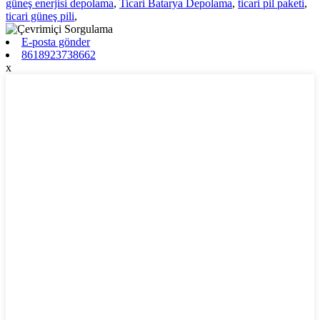
güneş enerjisi depolama
,
Ticari Batarya Depolama
,
ticari pil paketi
,
ticari güneş pili
,
E-posta gönder
8618923738662
x