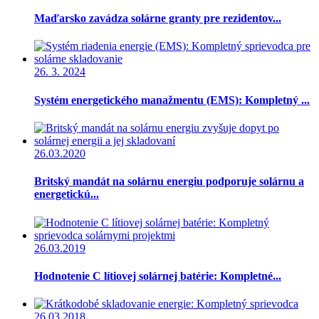
Maďarsko zavádza solárne granty pre rezidentov...
26. 3. 2024
Systém energetického manažmentu (EMS): Kompletný ...
26.03.2020
Britský mandát na solárnu energiu podporuje solárnu a
energetickú...
26.03.2019
Hodnotenie C lítiovej solárnej batérie: Kompletné...
26.03.2018