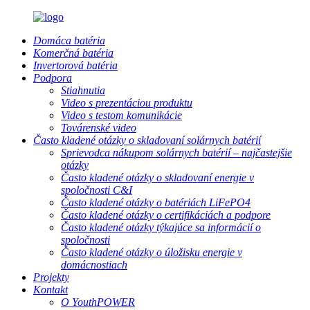
Domáca batéria
Komerčná batéria
Invertorová batéria
Podpora
Stiahnutia
Video s prezentáciou produktu
Video s testom komunikácie
Továrenské video
Často kladené otázky o skladovaní solárnych batérií
Sprievodca nákupom solárnych batérií – najčastejšie
otázky
Často kladené otázky o skladovaní energie v
spoločnosti C&I
Často kladené otázky o batériách LiFePO4
Často kladené otázky o certifikáciách a podpore
Často kladené otázky týkajúce sa informácií o
spoločnosti
Často kladené otázky o úložisku energie v
domácnostiach
Projekty
Kontakt
O YouthPOWER