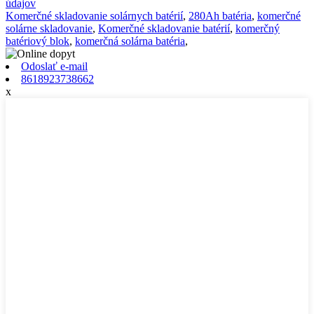
údajov
Komerčné skladovanie solárnych batérií
,
280Ah batéria
,
komerčné
solárne skladovanie
,
Komerčné skladovanie batérií
,
komerčný
batériový blok
,
komerčná solárna batéria
,
Odoslať e-mail
8618923738662
x