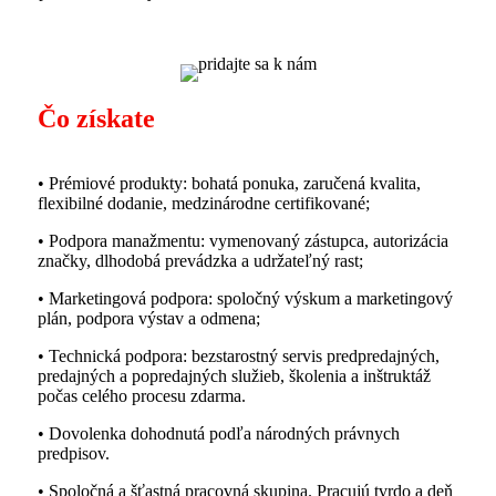
Čo získate
• Prémiové produkty: bohatá ponuka, zaručená kvalita,
flexibilné dodanie, medzinárodne certifikované;
• Podpora manažmentu: vymenovaný zástupca, autorizácia
značky, dlhodobá prevádzka a udržateľný rast;
• Marketingová podpora: spoločný výskum a marketingový
plán, podpora výstav a odmena;
• Technická podpora: bezstarostný servis predpredajných,
predajných a popredajných služieb, školenia a inštruktáž
počas celého procesu zdarma.
• Dovolenka dohodnutá podľa národných právnych
predpisov.
• Spoločná a šťastná pracovná skupina. Pracujú tvrdo a deň