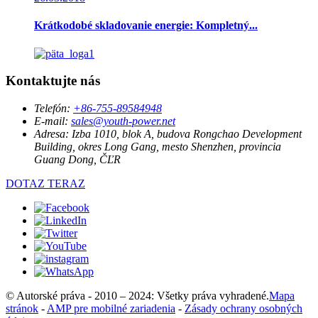
Krátkodobé skladovanie energie: Kompletný...
Kontaktujte nás
Telefón:
+86-755-89584948
E-mail:
sales@youth-power.net
Adresa:
Izba 1010, blok A, budova Rongchao Development
Building, okres Long Gang, mesto Shenzhen, provincia
Guang Dong, ČĽR
DOTAZ TERAZ
© Autorské práva - 2010 – 2024: Všetky práva vyhradené.
Mapa
stránok
-
AMP pre mobilné zariadenia
-
Zásady ochrany osobných