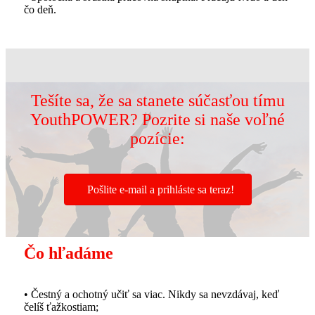
čo deň.
Tešíte sa, že sa stanete súčasťou tímu
YouthPOWER? Pozrite si naše voľné
pozície:
Pošlite e-mail a prihláste sa teraz!
Čo hľadáme
• Čestný a ochotný učiť sa viac. Nikdy sa nevzdávaj, keď
čelíš ťažkostiam;