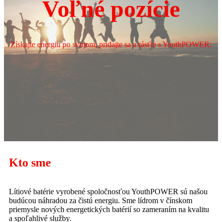
Voľné pozície
Získajte energiu po svojom, pridajte sa a rásťte s YouthPOWER:
Kto sme
Lítiové batérie vyrobené spoločnosťou YouthPOWER sú našou
budúcou náhradou za čistú energiu. Sme lídrom v čínskom
priemysle nových energetických batérií so zameraním na kvalitu
a spoľahlivé služby.