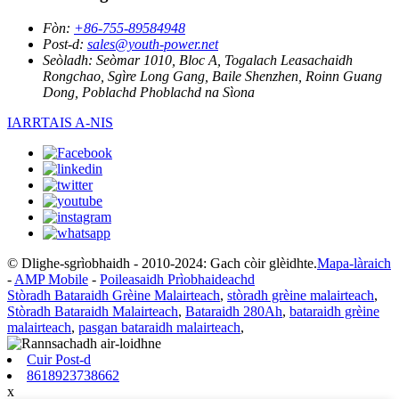
Fòn:
+86-755-89584948
Post-d:
sales@youth-power.net
Seòladh:
Seòmar 1010, Bloc A, Togalach Leasachaidh
Rongchao, Sgìre Long Gang, Baile Shenzhen, Roinn Guang
Dong, Poblachd Phoblachd na Sìona
IARRTAIS A-NIS
© Dlighe-sgrìobhaidh - 2010-2024: Gach còir glèidhte.
Mapa-làraich
-
AMP Mobile
-
Poileasaidh Prìobhaideachd
Stòradh Bataraidh Grèine Malairteach
,
stòradh grèine malairteach
,
Stòradh Bataraidh Malairteach
,
Bataraidh 280Ah
,
bataraidh grèine
malairteach
,
pasgan bataraidh malairteach
,
Cuir Post-d
8618923738662
x