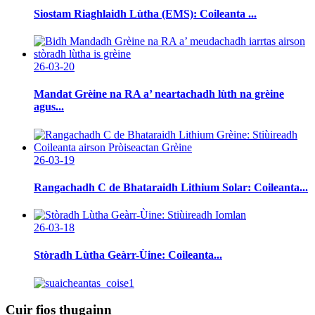
Siostam Riaghlaidh Lùtha (EMS): Coileanta ...
26-03-20
Mandat Grèine na RA a’ neartachadh lùth na grèine
agus...
26-03-19
Rangachadh C de Bhataraidh Lithium Solar: Coileanta...
26-03-18
Stòradh Lùtha Geàrr-Ùine: Coileanta...
Cuir fios thugainn