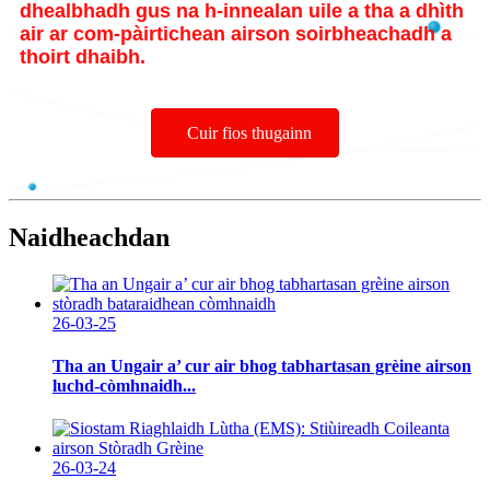
dhealbhadh gus na h-innealan uile a tha a dhìth
air ar com-pàirtichean airson soirbheachadh a
thoirt dhaibh.
Cuir fios thugainn
Naidheachdan
26-03-25
Tha an Ungair a’ cur air bhog tabhartasan grèine airson
luchd-còmhnaidh...
26-03-24