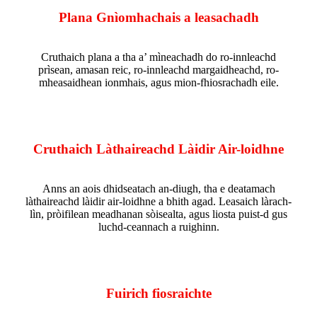
Plana Gnìomhachais a leasachadh
Cruthaich plana a tha a’ mìneachadh do ro-innleachd
prìsean, amasan reic, ro-innleachd margaidheachd, ro-
mheasaidhean ionmhais, agus mion-fhiosrachadh eile.
Cruthaich Làthaireachd Làidir Air-loidhne
Anns an aois dhidseatach an-diugh, tha e deatamach
làthaireachd làidir air-loidhne a bhith agad. Leasaich làrach-
lìn, pròifilean meadhanan sòisealta, agus liosta puist-d gus
luchd-ceannach a ruighinn.
Fuirich fiosraichte