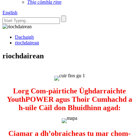
Thig còmhla rinn
English
Dachaigh
riochdairean
riochdairean
Lorg Com-pàirtiche Ùghdarraichte
YouthPOWER agus Thoir Cumhachd a
h-uile Càil don Bhuidhinn agad:
Ciamar a dh’obraicheas tu mar chom-