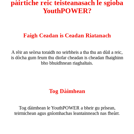
pàirtiche reic teisteanasach le sgioba
YouthPOWER?
Faigh Ceadan is Ceadan Riatanach
A rèir an seòrsa toraidh no seirbheis a tha thu an dùil a reic,
is dòcha gum feum thu diofar cheadan is cheadan fhaighinn
bho bhuidhnean riaghaltais.
Tog Dàimhean
Tog dàimhean le YouthPOWER a bheir gu prìsean,
teirmichean agus gnìomhachas leantainneach nas fheàrr.