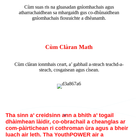
Cùm suas ris na gluasadan gnìomhachais agus
atharrachaidhean sa mhargaidh gus co-dhùnaidhean
gnìomhachais fiosraichte a dhèanamh.
Cùm Clàran Math
Cùm clàran ionmhais ceart, a’ gabhail a-steach teachd-a-
steach, cosgaisean agus cìsean.
Tha sinn a’ creidsinn ann a bhith a’ togail
dhàimhean làidir, co-obrachail a cheanglas ar
com-pàirtichean ri cothroman ùra agus a bheir
luach air leth. Tha YouthPOWER air a