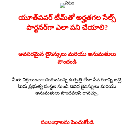
యూత్‌పవర్ టీమ్‌తో అర్హతగల సేల్స్
పార్టనర్‌గా ఎలా పని చేయాలి?
అవసరమైన లైసెన్సులు మరియు అనుమతులు
పొందండి
మీరు విక్రయించాలనుకుంటున్న ఉత్పత్తి లేదా సేవ రకాన్ని బట్టి,
మీరు ప్రభుత్వ సంస్థల నుండి వివిధ లైసెన్సులు మరియు
అనుమతులు పొందవలసి రావచ్చు.
సంబంధాలను పెంచుకోండి