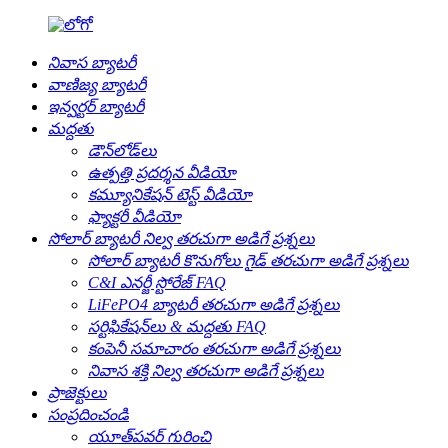
నివాస బ్యాటరీ
వాణిజ్య బ్యాటరీ
ఇన్వర్టర్ బ్యాటరీ
మద్దతు
డౌన్‌లోడ్‌లు
ఉత్పత్తి ప్రదర్శన వీడియో
కమ్యూనికేషన్ టెస్ట్ వీడియో
ఫ్యాక్టరీ వీడియో
సోలార్ బ్యాటరీ నిల్వ తరచుగా అడిగే ప్రశ్నలు
సోలార్ బ్యాటరీ కొనుగోలు గైడ్ తరచుగా అడిగే ప్రశ్నలు
C&I ఎనర్జీ స్టోరేజ్ FAQ
LiFePO4 బ్యాటరీ తరచుగా అడిగే ప్రశ్నలు
సర్టిఫికేషన్‌లు & మద్దతు FAQ
కంపెనీ సమాచారం తరచుగా అడిగే ప్రశ్నలు
నివాస శక్తి నిల్వ తరచుగా అడిగే ప్రశ్నలు
ప్రాజెక్టులు
సంప్రదించండి
యూత్‌పవర్ గురించి