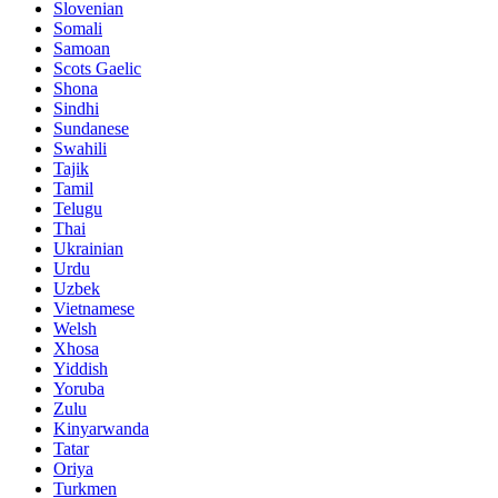
Slovenian
Somali
Samoan
Scots Gaelic
Shona
Sindhi
Sundanese
Swahili
Tajik
Tamil
Telugu
Thai
Ukrainian
Urdu
Uzbek
Vietnamese
Welsh
Xhosa
Yiddish
Yoruba
Zulu
Kinyarwanda
Tatar
Oriya
Turkmen