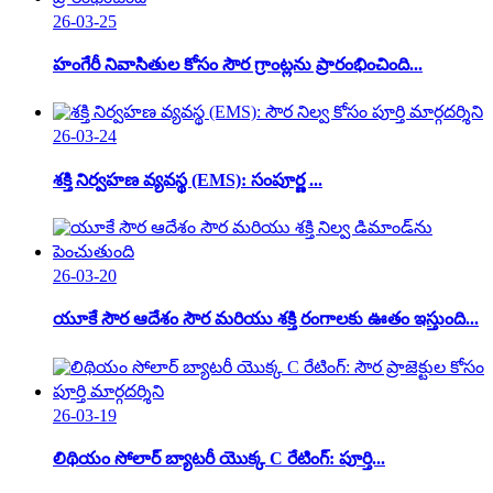
26-03-25
హంగేరీ నివాసితుల కోసం సౌర గ్రాంట్లను ప్రారంభించింది...
26-03-24
శక్తి నిర్వహణ వ్యవస్థ (EMS): సంపూర్ణ ...
26-03-20
యూకే సౌర ఆదేశం సౌర మరియు శక్తి రంగాలకు ఊతం ఇస్తుంది...
26-03-19
లిథియం సోలార్ బ్యాటరీ యొక్క C రేటింగ్: పూర్తి...