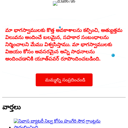
మా భాగస్వాములకు కొత్త అవకాశాలను కల్పించి, అత్యుత్తమ
విలువను అందించే బలమైన, సహకార సంబంధాలను
నిర్మించాలని మేము విశ్వసిస్తాము. మా భాగస్వాములకు
విజయం కోసం అవసరమైన అన్ని సాధనాలను
అందించడానికి యూత్‌పవర్ రూపొందించబడింది.
మమ్మల్ని సంప్రదించండి
వార్తలు