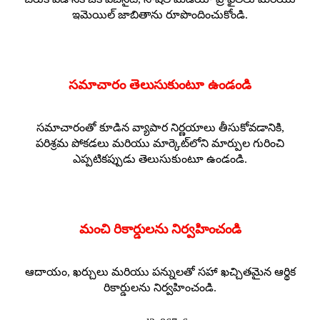
ఇమెయిల్ జాబితాను రూపొందించుకోండి.
సమాచారం తెలుసుకుంటూ ఉండండి
సమాచారంతో కూడిన వ్యాపార నిర్ణయాలు తీసుకోవడానికి,
పరిశ్రమ పోకడలు మరియు మార్కెట్‌లోని మార్పుల గురించి
ఎప్పటికప్పుడు తెలుసుకుంటూ ఉండండి.
మంచి రికార్డులను నిర్వహించండి
ఆదాయం, ఖర్చులు మరియు పన్నులతో సహా ఖచ్చితమైన ఆర్థిక
రికార్డులను నిర్వహించండి.