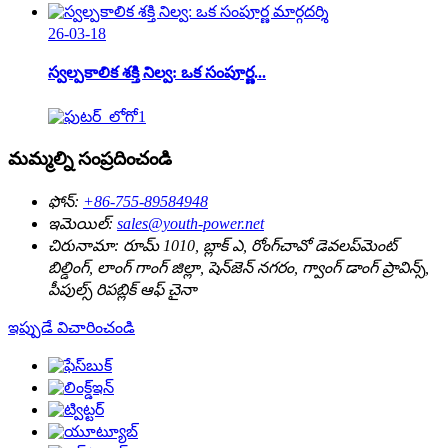
26-03-18
స్వల్పకాలిక శక్తి నిల్వ: ఒక సంపూర్ణ...
మమ్మల్ని సంప్రదించండి
ఫోన్:
+86-755-89584948
ఇమెయిల్:
sales@youth-power.net
చిరునామా:
రూమ్ 1010, బ్లాక్ ఎ, రోంగ్‌చావో డెవలప్‌మెంట్
బిల్డింగ్, లాంగ్ గాంగ్ జిల్లా, షెన్‌జెన్ నగరం, గ్వాంగ్ డాంగ్ ప్రావిన్స్,
పీపుల్స్ రిపబ్లిక్ ఆఫ్ చైనా
ఇప్పుడే విచారించండి