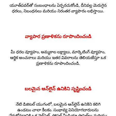
యూత్‌పవర్‌తో సంబంధాలను ఏర్పరచుకోండి, దీనివల్ల మెరుగైన
ధరలు, నిబంధనలు మరియు నిరంతర వ్యాపారం లభిస్తాయి.
వ్యాపార ప్రణాళికను రూపొందించండి
మీ ధరల వ్యూహం, అమ్మకాల లక్ష్యాలు, మార్కెటింగ్ వ్యూహం,
ఆర్థిక అంచనాలు మరియు ఇతర వివరాలను తెలియజేస్తూ ఒక
ప్రణాళికను రూపొందించండి.
బలమైన ఆన్‌లైన్ ఉనికిని సృష్టించండి
నేటి డిజిటల్ యుగంలో, బలమైన ఆన్‌లైన్ ఉనికిని కలిగి
ఉండటం చాలా కీలకం. సంభావ్య వినియోగదారులను
చేరుకోవడానికి ఒక వెబ్‌సైట్, సోషల్ మీడియా ప్రొఫైల్‌లు మరియు