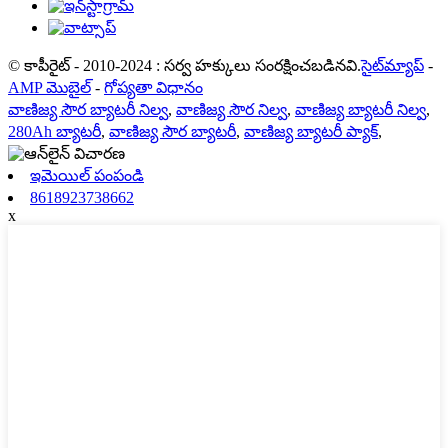
© కాపీరైట్ - 2010-2024 : సర్వ హక్కులు సంరక్షించబడినవి.
సైట్‌మ్యాప్
-
AMP మొబైల్
-
గోప్యతా విధానం
వాణిజ్య సౌర బ్యాటరీ నిల్వ
,
వాణిజ్య సౌర నిల్వ
,
వాణిజ్య బ్యాటరీ నిల్వ
,
280Ah బ్యాటరీ
,
వాణిజ్య సౌర బ్యాటరీ
,
వాణిజ్య బ్యాటరీ ప్యాక్
,
ఇమెయిల్ పంపండి
8618923738662
x