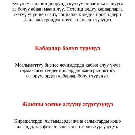
Бүгүнкү санарип доорунда күчтүү онлайн катышууга
ээ болуу абдан маанилүү. Потенциалдуу кардарларга
жетүү үчүн веб-сайт, социалдык медиа профилдери
жана электрондук почта тизмесин түзүңүз.
Кабардар болуп туруңуз
Маалыматтуу бизнес чечимдерди кабыл алуу үчүн
тармактагы тенденциялардан жана рыноктогу
өзгөрүүлөрдөн кабардар болуп туруңуз.
Жакшы эсепке алууну жүргүзүңүз
Кирешелерди, чыгымдарды жана салыктарды кошо
алганда, так финансылык эсептерди жүргүзүңүз.