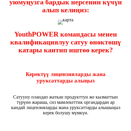
уюмуңузга бардык нерсенин күчүн
алып келиңиз:
YouthPOWER командасы менен
квалификациялуу сатуу өнөктөшү
катары кантип иштөө керек?
Керектүү лицензияларды жана
уруксаттарды алыңыз
Сатууну пландап жаткан продукттун же кызматтын
түрүнө жараша, сиз мамлекеттик органдардан ар
кандай лицензияларды жана уруксаттарды алышыңыз
керек болушу мүмкүн.