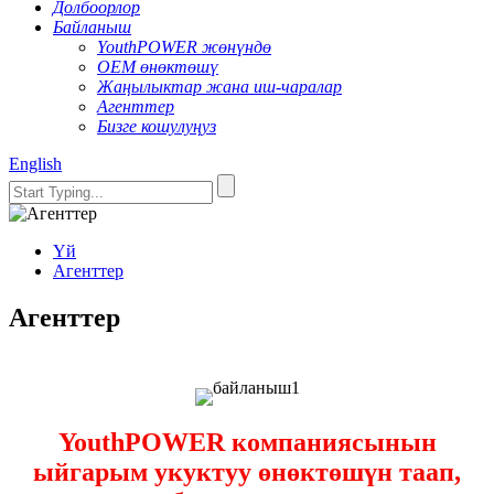
Долбоорлор
Байланыш
YouthPOWER жөнүндө
OEM өнөктөшү
Жаңылыктар жана иш-чаралар
Агенттер
Бизге кошулуңуз
English
Үй
Агенттер
Агенттер
YouthPOWER компаниясынын
ыйгарым укуктуу өнөктөшүн таап,