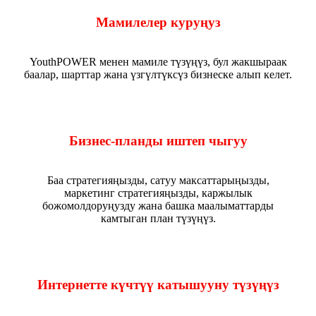
Мамилелер куруңуз
YouthPOWER менен мамиле түзүңүз, бул жакшыраак
баалар, шарттар жана үзгүлтүксүз бизнеске алып келет.
Бизнес-планды иштеп чыгуу
Баа стратегияңызды, сатуу максаттарыңызды,
маркетинг стратегияңызды, каржылык
божомолдоруңузду жана башка маалыматтарды
камтыган план түзүңүз.
Интернетте күчтүү катышууну түзүңүз