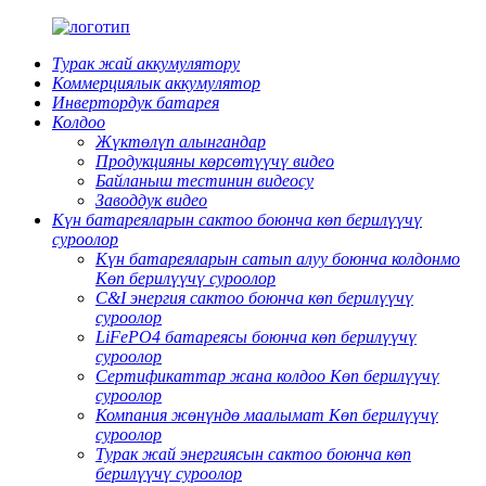
Турак жай аккумулятору
Коммерциялык аккумулятор
Инвертордук батарея
Колдоо
Жүктөлүп алынгандар
Продукцияны көрсөтүүчү видео
Байланыш тестинин видеосу
Заводдук видео
Күн батареяларын сактоо боюнча көп берилүүчү
суроолор
Күн батареяларын сатып алуу боюнча колдонмо
Көп берилүүчү суроолор
C&I энергия сактоо боюнча көп берилүүчү
суроолор
LiFePO4 батареясы боюнча көп берилүүчү
суроолор
Сертификаттар жана колдоо Көп берилүүчү
суроолор
Компания жөнүндө маалымат Көп берилүүчү
суроолор
Турак жай энергиясын сактоо боюнча көп
берилүүчү суроолор