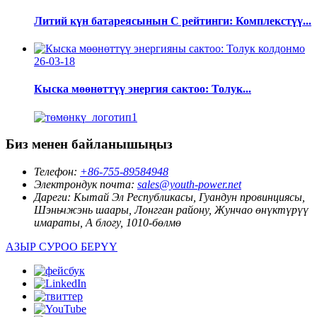
Литий күн батареясынын C рейтинги: Комплекстүү...
26-03-18
Кыска мөөнөттүү энергия сактоо: Толук...
Биз менен байланышыңыз
Телефон:
+86-755-89584948
Электрондук почта:
sales@youth-power.net
Дареги:
Кытай Эл Республикасы, Гуандун провинциясы,
Шэньчжэнь шаары, Лонгган району, Жунчао өнүктүрүү
имараты, А блогу, 1010-бөлмө
АЗЫР СУРОО БЕРҮҮ