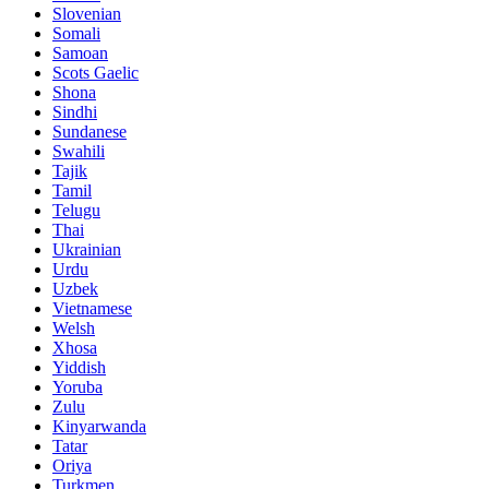
Slovenian
Somali
Samoan
Scots Gaelic
Shona
Sindhi
Sundanese
Swahili
Tajik
Tamil
Telugu
Thai
Ukrainian
Urdu
Uzbek
Vietnamese
Welsh
Xhosa
Yiddish
Yoruba
Zulu
Kinyarwanda
Tatar
Oriya
Turkmen