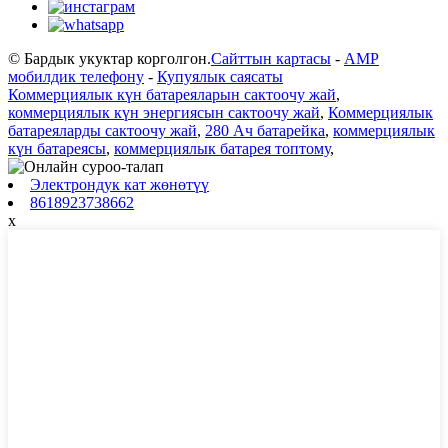
© Бардык укуктар корголгон.
Сайттын картасы
-
AMP
мобилдик телефону
-
Купуялык саясаты
Коммерциялык күн батареяларын сактоочу жай
,
коммерциялык күн энергиясын сактоочу жай
,
Коммерциялык
батареяларды сактоочу жай
,
280 Ач батарейка
,
коммерциялык
күн батареясы
,
коммерциялык батарея топтому
,
Электрондук кат жөнөтүү
8618923738662
x