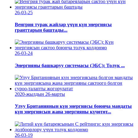
26-03-25
Венгрия турак жайлар үчүн күн энергиясы
гранттарын баштады...
26-03-24
Энергияны башкаруу системасы (ЭБС): Толук ...
2020-жылдын 26-марты
Улуу Британиянын күн энергиясы боюнча мандаты
күн энергиясын жана энергияны күчөтөт...
26-03-19