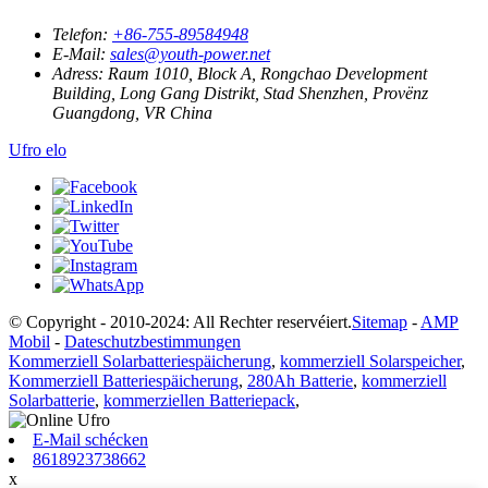
Telefon:
+86-755-89584948
E-Mail:
sales@youth-power.net
Adress:
Raum 1010, Block A, Rongchao Development
Building, Long Gang Distrikt, Stad Shenzhen, Provënz
Guangdong, VR China
Ufro elo
© Copyright - 2010-2024: All Rechter reservéiert.
Sitemap
-
AMP
Mobil
-
Dateschutzbestimmungen
Kommerziell Solarbatteriespäicherung
,
kommerziell Solarspeicher
,
Kommerziell Batteriespäicherung
,
280Ah Batterie
,
kommerziell
Solarbatterie
,
kommerziellen Batteriepack
,
E-Mail schécken
8618923738662
x