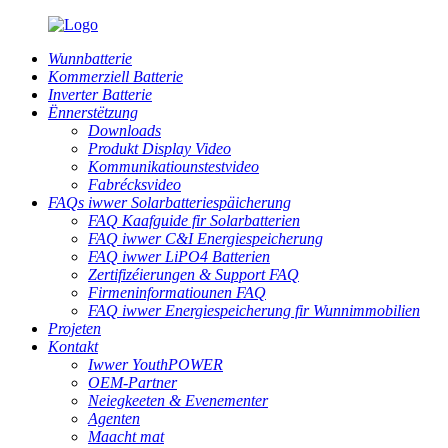
Wunnbatterie
Kommerziell Batterie
Inverter Batterie
Ënnerstëtzung
Downloads
Produkt Display Video
Kommunikatiounstestvideo
Fabrécksvideo
FAQs iwwer Solarbatteriespäicherung
FAQ Kaafguide fir Solarbatterien
FAQ iwwer C&I Energiespeicherung
FAQ iwwer LiPO4 Batterien
Zertifizéierungen & Support FAQ
Firmeninformatiounen FAQ
FAQ iwwer Energiespeicherung fir Wunnimmobilien
Projeten
Kontakt
Iwwer YouthPOWER
OEM-Partner
Neiegkeeten & Evenementer
Agenten
Maacht mat