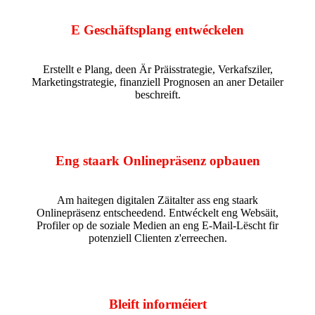
E Geschäftsplang entwéckelen
Erstellt e Plang, deen Är Präisstrategie, Verkafsziler,
Marketingstrategie, finanziell Prognosen an aner Detailer
beschreift.
Eng staark Onlinepräsenz opbauen
Am haitegen digitalen Zäitalter ass eng staark
Onlinepräsenz entscheedend. Entwéckelt eng Websäit,
Profiler op de soziale Medien an eng E-Mail-Lëscht fir
potenziell Clienten z'erreechen.
Bleift informéiert