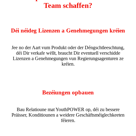
Team schaffen?
Déi néideg Lizenzen a Genehmegungen kréien
Jee no der Aart vum Produkt oder der Déngschtleeschtung,
déi Dir verkafe wëllt, braucht Dir eventuell verschidde
Lizenzen a Genehmegungen vun Regierungsagenturen ze
kréien.
Bezéiungen opbauen
Bau Relatioune mat YouthPOWER op, déi zu bessere
Präisser, Konditiounen a weidere Geschäftsméiglechkeeten
féieren.