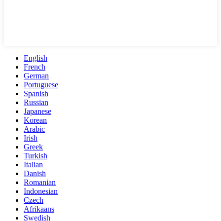
English
French
German
Portuguese
Spanish
Russian
Japanese
Korean
Arabic
Irish
Greek
Turkish
Italian
Danish
Romanian
Indonesian
Czech
Afrikaans
Swedish