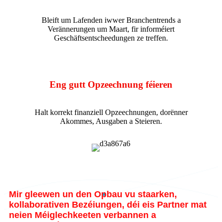
Bleift um Lafenden iwwer Branchentrends a
Verännerungen um Maart, fir informéiert
Geschäftsentscheedungen ze treffen.
Eng gutt Opzeechnung féieren
Halt korrekt finanziell Opzeechnungen, dorënner
Akommes, Ausgaben a Steieren.
Mir gleewen un den Opbau vu staarken,
kollaborativen Bezéiungen, déi eis Partner mat
neien Méiglechkeeten verbannen a