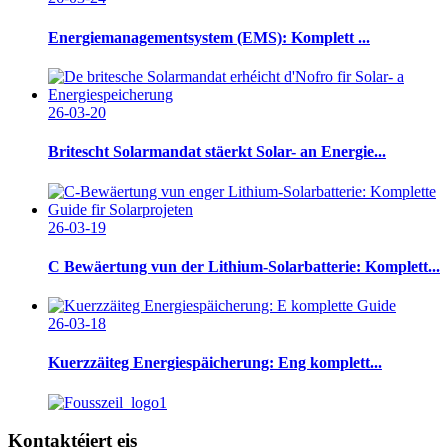
Energiemanagementsystem (EMS): Komplett ...
26-03-20
Britescht Solarmandat stäerkt Solar- an Energie...
26-03-19
C Bewäertung vun der Lithium-Solarbatterie: Komplett...
26-03-18
Kuerzzäiteg Energiespäicherung: Eng komplett...
Kontaktéiert eis