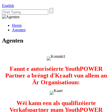
English
Heem
Agenten
Agenten
Fannt e autoriséierte YouthPOWER
Partner a bréngt d'Kraaft vun allem an
Är Organisatioun:
Wéi kann een als qualifizéierte
Verkafspartner mam YouthPOWER