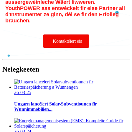
aussergewéinleche Wäert liwweren.
YouthPOWER ass entwéckelt fir eise Partner all
d'Instrumenter ze ginn, déi se fir den Erfolleg
brauchen.
Kontaktéiert eis
Neiegkeeten
26-03-25
Ungarn lancéiert Solar-Subventiounen fir
Wunnimmobilien...
26-03-24