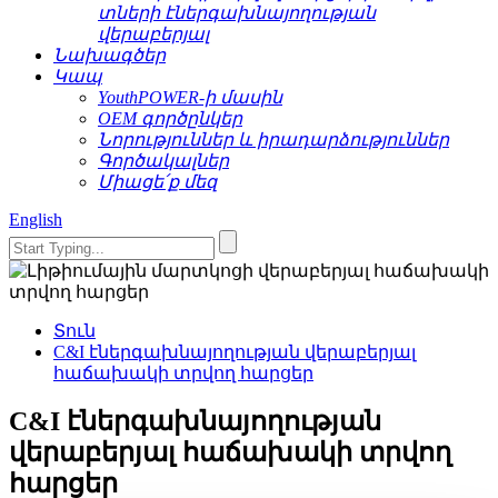
տների էներգախնայողության
վերաբերյալ
Նախագծեր
Կապ
YouthPOWER-ի մասին
OEM գործընկեր
Նորություններ և իրադարձություններ
Գործակալներ
Միացե՛ք մեզ
English
Տուն
C&I էներգախնայողության վերաբերյալ
հաճախակի տրվող հարցեր
C&I էներգախնայողության
վերաբերյալ հաճախակի տրվող
հարցեր