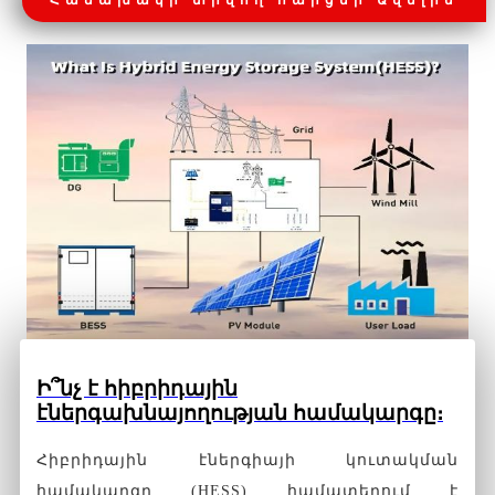
Հաճախակի տրվող հարցեր Ավելին
Ի՞նչ է հիբրիդային
էներգախնայողության համակարգը։
Հիբրիդային էներգիայի կուտակման
համակարգը (HESS) համատեղում է