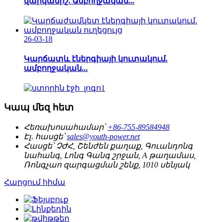
վարկանիշ. Ամբողջական...
26-03-18
Կարճատև էներգիայի կուտակում.
ամբողջական...
Կապ մեզ հետ
Հեռախոսահամար՝
+86-755-89584948
Էլ․ հասցե՝
sales@youth-power.net
Հասցե՝
ՉԺՀ, Շենժեն քաղաք, Գուանդոնգ
նահանգ, Լոնգ Գանգ շրջան, A թաղամաս,
Ռոնգչաո զարգացման շենք, 1010 սենյակ
Հարցում հիմա