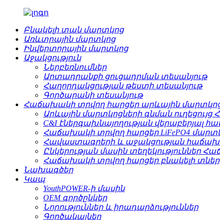
Բնակելի տան մարտկոց
Առևտրային մարտկոց
Ինվերտորային մարտկոց
Աջակցություն
Ներբեռնումներ
Արտադրանքի ցուցադրման տեսանյութ
Հաղորդակցության թեստի տեսանյութ
Գործարանի տեսանյութ
Հաճախակի տրվող հարցեր արևային մարտկոց
Արևային մարտկոցների գնման ուղեցույց
C&I էներգախնայողության վերաբերյալ հ
Հաճախակի տրվող հարցեր LiFePO4 մարտ
Հավաստագրերի և աջակցության հաճախ
Ընկերության մասին տեղեկություններ Հ
Հաճախակի տրվող հարցեր բնակելի տների
Նախագծեր
Կապ
YouthPOWER-ի մասին
OEM գործընկեր
Նորություններ և իրադարձություններ
Գործակալներ