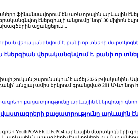
իաները ֆինանսավորում են առևտրային արևային էնե
րականգնվող էներգիայի անցումը՝ նոր՝ 30 միլիոն եվ
ախագծերին աջակցելուն...
 էներգիան վերականգնվում է, քանի որ տ
այի շուկան շարունակում է աճել 2026 թվականին։ Ա
կի՝ անցյալ ամիս երկրում գրանցված 281 ՄՎտ նոր հզ
ավաստագրերի բացատրությունը արևային էն
րեր YouthPOWER LiFePO4 արևային մարտկոցների գո
 և արևային նախագծերի մշակողների համար անհրաժե