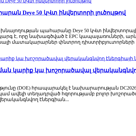
արան Deye 50 կՎտ ինվերտորի լուծույթով
րգախնայողության պահարանը Deye 50 կՎտ ինվերտորա
րգ է, որը նախագծված է EPC կապալառուների, արև
սալի մատակարարներ փնտրող դիստրիբյուտորների 
կման կարիք կա խոշորածավալ վերականգնվ
ունը (DOE) հրապարակել է նախարարության DC2026-
տ կամ ավելի տեղադրված հզորությամբ բոլոր խոշոր
երականգնվող էներգիան...