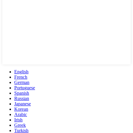
English
French
German
Portuguese
Spanish
Russian
Japanese
Korean
Arabic
Irish
Greek
Turkish