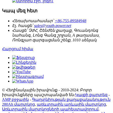
Կապ մեզ հետ
Հեռախոսահամար՝
+86-755-89584948
Էլ․ հասցե՝
sales@youth-power.net
Հասցե՝
ՉԺՀ, Շենժեն քաղաք, Գուանդոնգ
նահանգ, Լոնգ Գանգ շրջան, A թաղամաս,
Ռոնգչաո զարգացման շենք, 1010 սենյակ
Հարցում հիմա
© Հեղինակային իրավունք - 2010-2024: Բոլոր
իրավունքները պաշտպանված են։
Կայքի քարտեզ
-
AMP բջջային
-
Գաղտնիության քաղաքականություն
280Ah մարտկոց
,
առևտրային արևային մարտկոց
,
Առևտրային մարտկոցների պահեստավորում
,