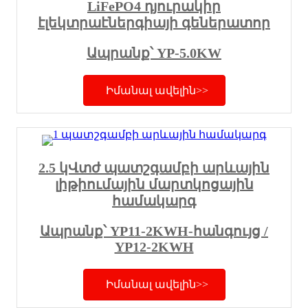
LiFePO4 դյուրակիր
էլեկտրաէներգիայի գեներատոր
Ապրանք՝ YP-5.0KW
Իմանալ ավելին>>
2.5 կՎտժ պատշգամբի արևային
լիթիումային մարտկոցային
համակարգ
Ապրանք՝ YP11-2KWH-հանգույց /
YP12-2KWH
Իմանալ ավելին>>