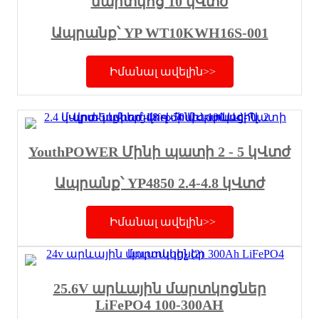
մարտկոց 10 կՎտժ
Ապրանք՝ YP WT10KWH16S-001
Իմանալ ավելին>>
YouthPOWER Մինի պատի 2 - 5 կՎտժ
Ապրանք՝ YP4850 2.4-4.8 կՎտժ
Իմանալ ավելին>>
25.6V արևային մարտկոցներ
LiFePO4 100-300AH