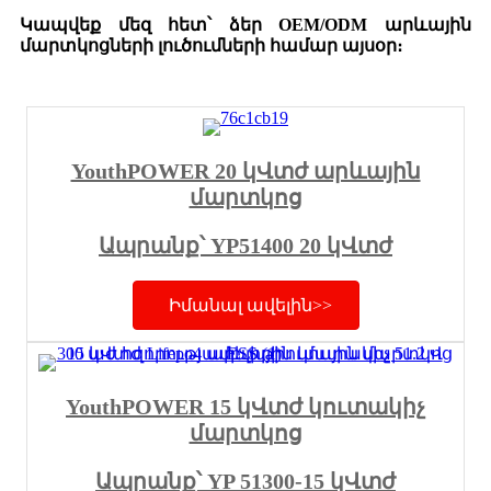
Կապվեք մեզ հետ՝ ձեր OEM/ODM արևային
մարտկոցների լուծումների համար այսօր։
YouthPOWER 20 կՎտժ արևային
մարտկոց
Ապրանք՝ YP51400 20 կՎտժ
Իմանալ ավելին>>
YouthPOWER 15 կՎտժ կուտակիչ
մարտկոց
Ապրանք՝ YP 51300-15 կՎտժ