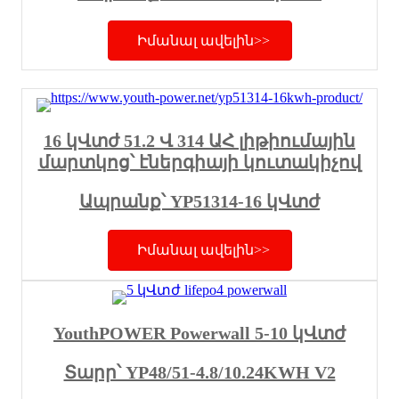
Իմանալ ավելին>>
16 կՎտժ 51.2 Վ 314 ԱՀ լիթիումային
մարտկոց՝ էներգիայի կուտակիչով
Ապրանք՝ YP51314-16 կՎտժ
Իմանալ ավելին>>
YouthPOWER Powerwall 5-10 կՎտժ
Տարր՝ YP48/51-4.8/10.24KWH V2