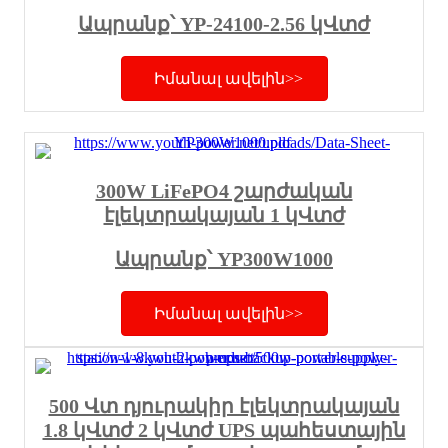
Ապրանք՝ YP-24100-2.56 կՎտժ
Իմանալ ավելին>>
300W LiFePO4 շարժական
էլեկտրակայան 1 կՎտժ
Ապրանք՝ YP300W1000
Իմանալ ավելին>>
500 Վտ դյուրակիր էլեկտրակայան
1.8 կՎտժ 2 կՎտժ UPS պահեստային