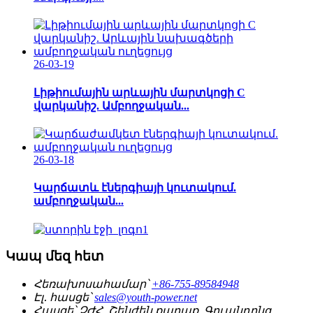
26-03-19
Լիթիումային արևային մարտկոցի C
վարկանիշ. Ամբողջական...
26-03-18
Կարճատև էներգիայի կուտակում.
ամբողջական...
Կապ մեզ հետ
Հեռախոսահամար՝
+86-755-89584948
Էլ․ հասցե՝
sales@youth-power.net
Հասցե՝
ՉԺՀ, Շենժեն քաղաք, Գուանդոնգ