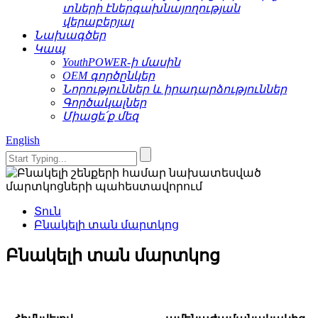
տների էներգախնայողության
վերաբերյալ
Նախագծեր
Կապ
YouthPOWER-ի մասին
OEM գործընկեր
Նորություններ և իրադարձություններ
Գործակալներ
Միացե՛ք մեզ
English
Տուն
Բնակելի տան մարտկոց
Բնակելի տան մարտկոց