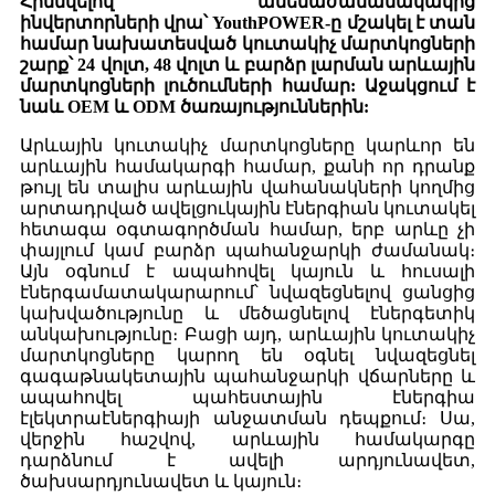
Հիմնվելով ամենաժամանակակից
ինվերտորների վրա՝ YouthPOWER-ը մշակել է տան
համար նախատեսված կուտակիչ մարտկոցների
շարք՝ 24 վոլտ, 48 վոլտ և բարձր լարման արևային
մարտկոցների լուծումների համար: Աջակցում է
նաև OEM և ODM ծառայություններին:
Արևային կուտակիչ մարտկոցները կարևոր են
արևային համակարգի համար, քանի որ դրանք
թույլ են տալիս արևային վահանակների կողմից
արտադրված ավելցուկային էներգիան կուտակել
հետագա օգտագործման համար, երբ արևը չի
փայլում կամ բարձր պահանջարկի ժամանակ։
Այն օգնում է ապահովել կայուն և հուսալի
էներգամատակարարում՝ նվազեցնելով ցանցից
կախվածությունը և մեծացնելով էներգետիկ
անկախությունը։ Բացի այդ, արևային կուտակիչ
մարտկոցները կարող են օգնել նվազեցնել
գագաթնակետային պահանջարկի վճարները և
ապահովել պահեստային էներգիա
էլեկտրաէներգիայի անջատման դեպքում։ Սա,
վերջին հաշվով, արևային համակարգը
դարձնում է ավելի արդյունավետ,
ծախսարդյունավետ և կայուն։