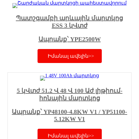
Պատշգամբի արևային մարտկոց
ESS 3 կՎտժ
Ապրանք՝ YPE2500W
Իմանալ ավելին>>
5 կՎտժ 51.2 Վ 48 Վ 100 Աժ լիթիում-
իոնային մարտկոց
Ապրանք՝ YP48100-4.8KW V1 / YP51100-
5.12KW V1
Իմանալ ավելին>>