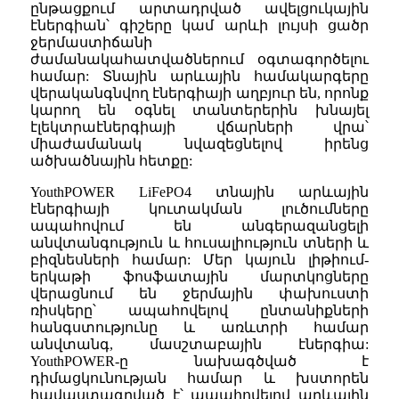
ընթացքում արտադրված ավելցուկային
էներգիան՝ գիշերը կամ արևի լույսի ցածր
ջերմաստիճանի
ժամանակահատվածներում օգտագործելու
համար: Տնային արևային համակարգերը
վերականգնվող էներգիայի աղբյուր են, որոնք
կարող են օգնել տանտերերին խնայել
էլեկտրաէներգիայի վճարների վրա՝
միաժամանակ նվազեցնելով իրենց
ածխածնային հետքը:
YouthPOWER LiFePO4 տնային արևային
էներգիայի կուտակման լուծումները
ապահովում են անգերազանցելի
անվտանգություն և հուսալիություն տների և
բիզնեսների համար: Մեր կայուն լիթիում-
երկաթի ֆոսֆատային մարտկոցները
վերացնում են ջերմային փախուստի
ռիսկերը՝ ապահովելով ընտանիքների
հանգստությունը և առևտրի համար
անվտանգ, մասշտաբային էներգիա:
YouthPOWER-ը նախագծված է
դիմացկունության համար և խստորեն
հավաստագրված է՝ ապահովելով արևային