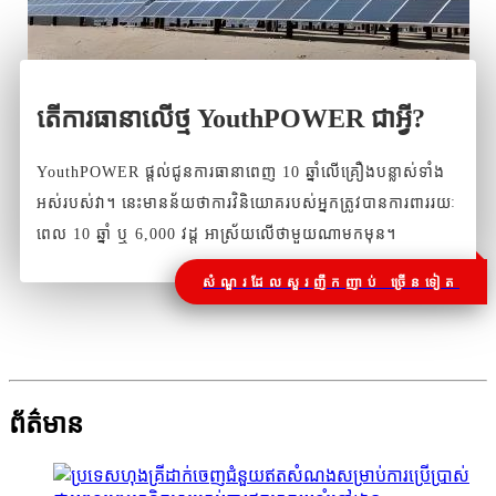
តើការធានាលើថ្ម YouthPOWER ជាអ្វី?
YouthPOWER ផ្តល់ជូនការធានាពេញ 10 ឆ្នាំលើគ្រឿងបន្លាស់ទាំង
អស់របស់វា។ នេះមានន័យថាការវិនិយោគរបស់អ្នកត្រូវបានការពាររយៈ
ពេល 10 ឆ្នាំ ឬ 6,000 វដ្ត អាស្រ័យលើថាមួយណាមកមុន។
សំណួរដែលសួរញឹកញាប់ ច្រើនទៀត
ព័ត៌មាន