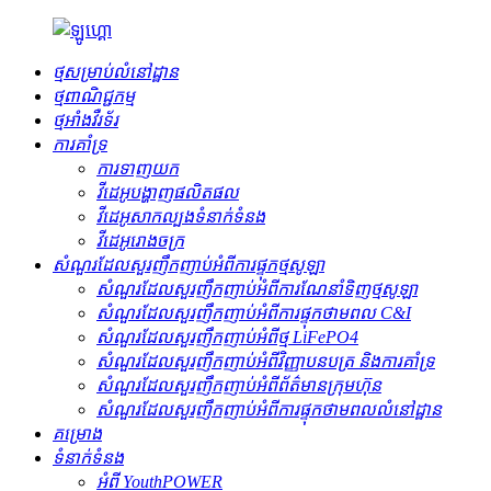
ថ្មសម្រាប់លំនៅដ្ឋាន
ថ្ម​ពាណិជ្ជកម្ម
ថ្មអាំងវឺរទ័រ
ការគាំទ្រ
ការទាញយក
វីដេអូបង្ហាញផលិតផល
វីដេអូសាកល្បងទំនាក់ទំនង
វីដេអូរោងចក្រ
សំណួរដែលសួរញឹកញាប់អំពីការផ្ទុកថ្មសូឡា
សំណួរដែលសួរញឹកញាប់អំពីការណែនាំទិញថ្មសូឡា
សំណួរដែលសួរញឹកញាប់អំពីការផ្ទុកថាមពល C&I
សំណួរដែលសួរញឹកញាប់អំពីថ្ម LiFePO4
សំណួរដែលសួរញឹកញាប់អំពីវិញ្ញាបនបត្រ និងការគាំទ្រ
សំណួរដែលសួរញឹកញាប់អំពីព័ត៌មានក្រុមហ៊ុន
សំណួរដែលសួរញឹកញាប់អំពីការផ្ទុកថាមពលលំនៅដ្ឋាន
គម្រោង
ទំនាក់ទំនង
អំពី YouthPOWER