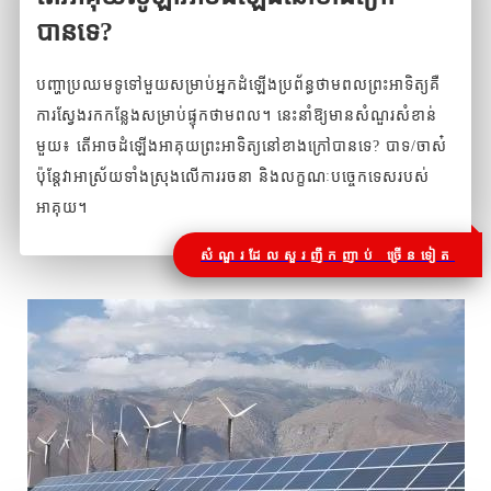
បានទេ?
បញ្ហាប្រឈមទូទៅមួយសម្រាប់អ្នកដំឡើងប្រព័ន្ធថាមពលព្រះអាទិត្យគឺ
ការស្វែងរកកន្លែងសម្រាប់ផ្ទុកថាមពល។ នេះនាំឱ្យមានសំណួរសំខាន់
មួយ៖ តើអាចដំឡើងអាគុយព្រះអាទិត្យនៅខាងក្រៅបានទេ? បាទ/ចាស៎
ប៉ុន្តែវាអាស្រ័យទាំងស្រុងលើការរចនា និងលក្ខណៈបច្ចេកទេសរបស់
អាគុយ។
សំណួរដែលសួរញឹកញាប់ ច្រើនទៀត