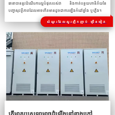
ធានាបាននូវដំណើរការល្អបំផុតរបស់វា និងកាត់បន្ថយហានិភ័យនៃ
បញ្ហាសុវត្ថិភាពដែលអាចកើតមានដូចជាការឡើងកំដៅខ្លាំង ឬភ្លើង។
សំណួរដែលសួរញឹកញាប់ ច្រើនទៀត
តើអាគុយសូឡាអាចដំឡើងនៅខាងក្រៅ