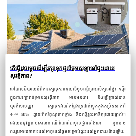
តើធ្វើដូចម្តេចដើម្បីរក្សាទុកថ្មលីចូមសូឡានៅផ្ទះដោយ
សុវត្ថិភាព?
នៅពេលនិយាយអំពីការរក្សាទុកអាគុយលីចូមពន្លឺព្រះអាទិត្យនៅផ្ទះ គន្លឹះ
ក្នុងការរក្សាវាឱ្យមានសុវត្ថិភាព មានមុខងារ និងប្រើប្រាស់បាន
យូរគឺសាមញ្ញ៖ រក្សាទុកវានៅកន្លែងត្រជាក់ស្ងួតក្នុងកម្រិតសាកពី
40%-60% ឆ្ងាយពីសីតុណ្ហភាពខ្លាំង និងពន្លឺព្រះអាទិត្យដោយផ្ទាល់។
ដោយអនុវត្តតាមគោលការណ៍ណែនាំជាមូលដ្ឋានទាំងនេះ អ្នកអាច
ពន្យារអាយុកាលរបស់អាគុយលីចូមសម្រាប់ផ្ទះរបស់អ្នកបានយ៉ាងច្រើន