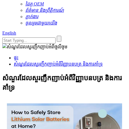
ដៃគូ OEM
ព័ត៌មាន និងព្រឹត្តិការណ៍
ភ្នាក់ងារ
ចូលរួមជាមួយយើង
English
ផ្ទះ
សំណួរដែលសួរញឹកញាប់អំពីវិញ្ញាបនបត្រ និងការគាំទ្រ
សំណួរដែលសួរញឹកញាប់អំពីវិញ្ញាបនបត្រ និងការ
គាំទ្រ