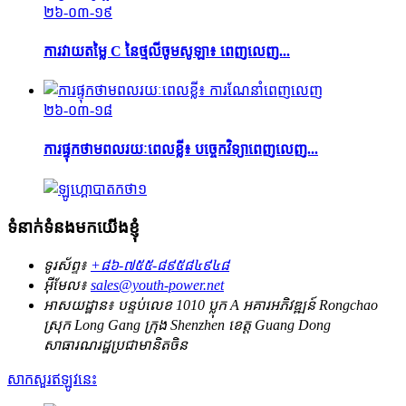
២៦-០៣-១៩
ការវាយតម្លៃ C នៃថ្មលីចូមសូឡា៖ ពេញលេញ...
២៦-០៣-១៨
ការផ្ទុកថាមពលរយៈពេលខ្លី៖ បច្ចេកវិទ្យាពេញលេញ...
ទំនាក់ទំនងមកយើងខ្ញុំ
ទូរស័ព្ទ៖
+៨៦-៧៥៥-៨៩៥៨៤៩៤៨
អ៊ីមែល៖
sales@youth-power.net
អាសយដ្ឋាន៖
បន្ទប់លេខ 1010 ប្លុក A អគារអភិវឌ្ឍន៍ Rongchao
ស្រុក Long Gang ក្រុង Shenzhen ខេត្ត Guang Dong
សាធារណរដ្ឋប្រជាមានិតចិន
សាកសួរឥឡូវនេះ