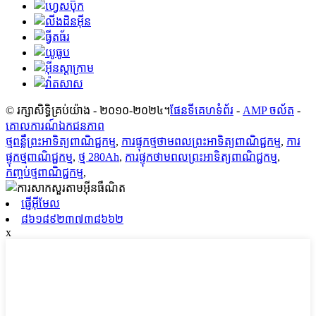
© រក្សាសិទ្ធិគ្រប់យ៉ាង - ២០១០-២០២៤។
ផែនទីគេហទំព័រ
-
AMP ចល័ត
-
គោលការណ៍ឯកជនភាព
ថ្មពន្លឺព្រះអាទិត្យពាណិជ្ជកម្ម
,
ការផ្ទុកថ្មថាមពលព្រះអាទិត្យពាណិជ្ជកម្ម
,
ការ
ផ្ទុកថ្មពាណិជ្ជកម្ម
,
ថ្ម 280Ah
,
ការផ្ទុកថាមពលព្រះអាទិត្យពាណិជ្ជកម្ម
,
កញ្ចប់ថ្មពាណិជ្ជកម្ម
,
ផ្ញើអ៊ីមែល
៨៦១៨៩២៣៧៣៨៦៦២
x