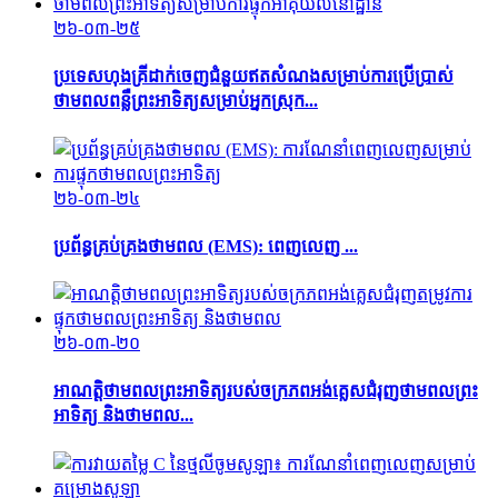
២៦-០៣-២៥
ប្រទេសហុងគ្រីដាក់ចេញជំនួយឥតសំណងសម្រាប់ការប្រើប្រាស់
ថាមពលពន្លឺព្រះអាទិត្យសម្រាប់អ្នកស្រុក...
២៦-០៣-២៤
ប្រព័ន្ធគ្រប់គ្រងថាមពល (EMS): ពេញលេញ ...
២៦-០៣-២០
អាណត្តិថាមពលព្រះអាទិត្យរបស់ចក្រភពអង់គ្លេសជំរុញថាមពលព្រះ
អាទិត្យ និងថាមពល...