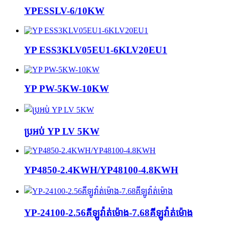
YPESSLV-6/10KW
YP ESS3KLV05EU1-6KLV20EU1
YP PW-5KW-10KW
ប្រអប់ YP LV 5KW
YP4850-2.4KWH/YP48100-4.8KWH
YP-24100-2.56គីឡូវ៉ាត់ម៉ោង-7.68គីឡូវ៉ាត់ម៉ោង