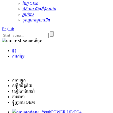
ដៃគូ OEM
ព័ត៌មាន និងព្រឹត្តិការណ៍
ភ្នាក់ងារ
ចូលរួមជាមួយយើង
English
ផ្ទះ
ការគាំទ្រ
កាតាឡុក
សន្លឹកទិន្នន័យ
សៀវភៅណែនាំ
ការធានា
ខ្ញុំត្រូវការ OEM