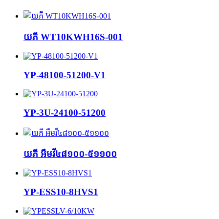
យភី WT10KWH16S-001
YP-48100-51200-V1
YP-3U-24100-51200
យភី អឹមវី៤៨១០០-៥១១០០
YP-ESS10-8HVS1