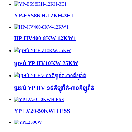
YP-ESS8KH-12KH-3E1
HP-HV400-8KW-12KW1
ប្រអប់ YP HV10KW-25KW
ប្រអប់ YP HV ១៥គីឡូវ៉ាត់-៣០គីឡូវ៉ាត់
YP LV20-50KWH ESS