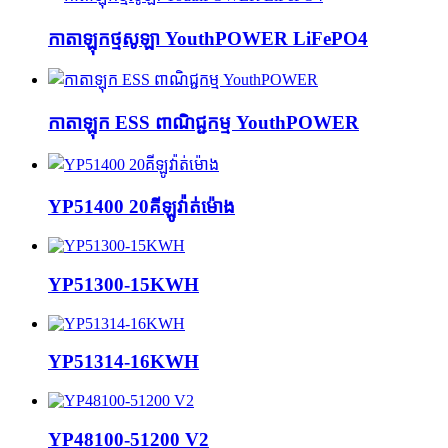
កាតាឡុកថ្មសូឡា YouthPOWER LiFePO4
កាតាឡុក ESS ពាណិជ្ជកម្ម YouthPOWER
YP51400 20គីឡូវ៉ាត់ម៉ោង
YP51300-15KWH
YP51314-16KWH
YP48100-51200 V2