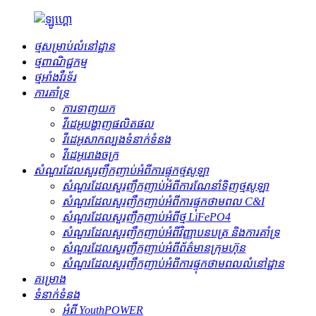
ថ្មសម្រាប់លំនៅដ្ឋាន
ថ្ម​ពាណិជ្ជកម្ម
ថ្មអាំងវឺរទ័រ
ការគាំទ្រ
ការទាញយក
វីដេអូបង្ហាញផលិតផល
វីដេអូសាកល្បងទំនាក់ទំនង
វីដេអូរោងចក្រ
សំណួរដែលសួរញឹកញាប់អំពីការផ្ទុកថ្មសូឡា
សំណួរដែលសួរញឹកញាប់អំពីការណែនាំទិញថ្មសូឡា
សំណួរដែលសួរញឹកញាប់អំពីការផ្ទុកថាមពល C&I
សំណួរដែលសួរញឹកញាប់អំពីថ្ម LiFePO4
សំណួរដែលសួរញឹកញាប់អំពីវិញ្ញាបនបត្រ និងការគាំទ្រ
សំណួរដែលសួរញឹកញាប់អំពីព័ត៌មានក្រុមហ៊ុន
សំណួរដែលសួរញឹកញាប់អំពីការផ្ទុកថាមពលលំនៅដ្ឋាន
គម្រោង
ទំនាក់ទំនង
អំពី YouthPOWER